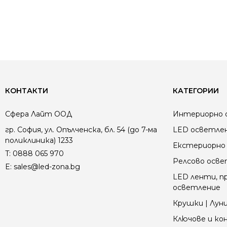
КОНТАКТИ
КАТЕГОРИИ
Сфера Лайт ООД
Интериорно 
гр. София, ул. Опълченска, бл. 54 (до 7-ма
LED осветле
поликлиника) 1233
Екстериорно 
T:
0888 065 970
Релсово осв
E:
sales@led-zona.bg
LED ленти, пр
осветление
Крушки | Луни
Ключове и к