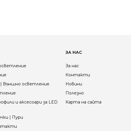
ЗА НАС
осветление
За нас
ние
Контакти
| Външно осветление
Новини
етление
Полезно
офили и аксесоари за LED
Карта на сайта
чки | Пури
онтакти