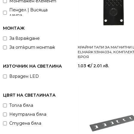
Монтажен елемент
Пендел | Висяща
лампа
Релса
МОНТАЖ
Тапа
За вграждане
За открит монтаж
КРАЙНИ ТАПИ ЗА МАГНИТНИ
ELMARK 93MA034, КОМПЛЕКТ
БРОЯ
1.03
€
/ 2.01 лв.
ИЗТОЧНИК НА СВЕТЛИНА
Вграден LED
ЦВЯТ НА СВЕТЛИНАТА
Топла бяла
Неутрална бяла
Студена бяла