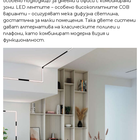
особено подходящо за дневни и офиси с комбинирани
зони. LED лентите – особено високоплътните COB
варианти – осигуряват мека дифузна светлина,
достатъчна за малки помещения. Така двете системи
дават алтернатива на класическите полилеи и
плафони, като комбинират модерна визия и
функционалност.