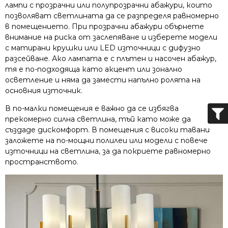
лампи с прозрачни или полупрозрачни абажури, които
позволяват светлината да се разпределя равномерно
в помещението. При прозрачни абажури обърнете
внимание на риска от заслепяване и изберете модели
с матирани крушки или LED източници с дифузно
разсейване. Ако лампата е с плътен и насочен абажур,
тя е по-подходяща като акцент или зонално
осветление и няма да замести напълно ролята на
основния източник.
В по-малки помещения е важно да се избягва
прекомерно силна светлина, тъй като може да
създаде дискомфорт. В помещения с високи тавани
заложете на по-мощни полилеи или модели с повече
източници на светлина, за да покриете равномерно
пространството.