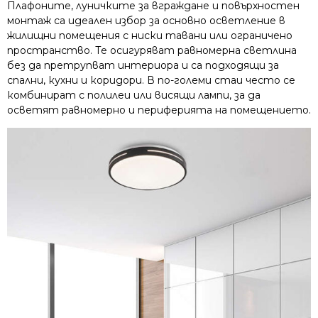
Плафоните, луничките за вграждане и повърхностен
монтаж са идеален избор за основно осветление в
жилищни помещения с ниски тавани или ограничено
пространство. Те осигуряват равномерна светлина
без да претрупват интериора и са подходящи за
спални, кухни и коридори. В по-големи стаи често се
комбинират с полилеи или висящи лампи, за да
осветят равномерно и периферията на помещението.