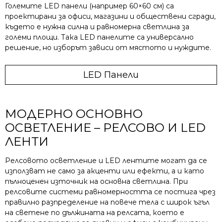
Големите LED панели (например 60×60 см) са
проектирани за офиси, магазини и обществени сгради,
където е нужна силна и равномерна светлина за
големи площи. Така LED панелите са универсално
решение, но изборът зависи от мястото и нуждите.
LED Панели
МОДЕРНО ОСНОВНО
ОСВЕТЛЕНИЕ – РЕЛСОВО И LED
ЛЕНТИ
Релсовото осветление и LED лентите могат да се
използват не само за акценти или ефекти, а и като
пълноценен източник на основна светлина. При
релсовите системи равномерността се постига чрез
правилно разпределение на повече тела с широк ъгъл
на светене по дължината на релсата, което е