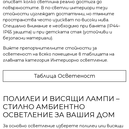
описват колко светлина реално достига до
повърхностите. В по-светли интериори тези
стойности изглеждат достатъчни, но тъмните
пространства често изискват по-високи нива.
Специално внимание е необходимо при банята (IP44–
IP65 защита) и при детската стая (устойчиви и
безопасни материали).
Вижте препоръчителните стойности за
осветеност на всяко помещение в таблицата на
главната категория Интериорно осветление.
Таблица Осветеност
ПОЛИЛЕИ И ВИСЯЩИ ЛАМПИ –
СТИЛНО АМБИЕНТНО
ОСВЕТЛЕНИЕ ЗА ВАШИЯ ДОМ
За основно осветление изберете полилеи или висящи