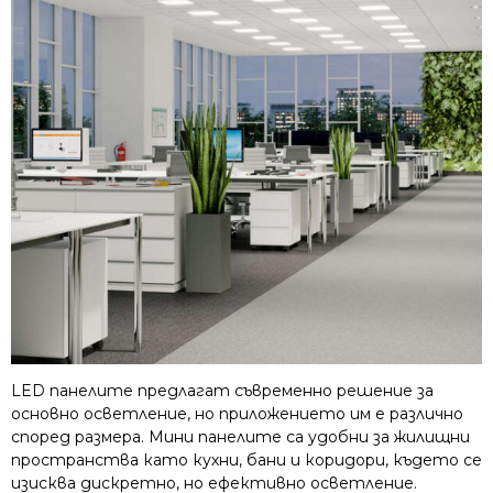
LED панелите предлагат съвременно решение за
основно осветление, но приложението им е различно
според размера. Мини панелите са удобни за жилищни
пространства като кухни, бани и коридори, където се
изисква дискретно, но ефективно осветление.