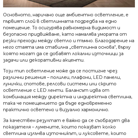
Основното, наричано още амбиентно осветление, е
първият слой в светлинната подредба на едно
помещение. То осигурява равномерна видимост и
безопасно придвижване, като намалява умората от
резки преходи между светло и тъмно. Благодарение на
него стаята има стабилна „светлинна основа“, върху
която могат да се добавят локални източници за
задачи или декоративни акценти.
Този тип осветление може да се постигне чрез
различни решения – полилеи, плафони, LED панели,
лунички, спотове, релсови системи или скрито
осветление с LED ленти. Балансът идва от
комбинация между директна и индиректна светлина,
така че помещението да бъде едновременно
практично осветено и визуално хармонично.
За качествен резултат е важно да се съобразят два
показателя – лумените, които показват колко
светлина излъчва източникът, и луксовете, които