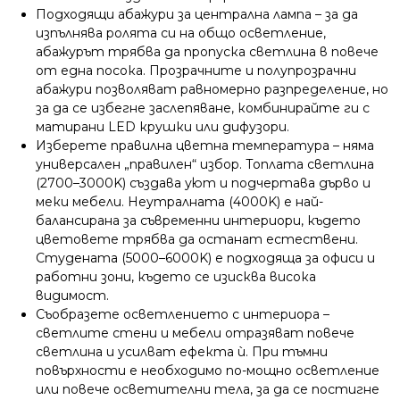
Подходящи абажури за централна лампа – за да
изпълнява ролята си на общо осветление,
абажурът трябва да пропуска светлина в повече
от една посока. Прозрачните и полупрозрачни
абажури позволяват равномерно разпределение, но
за да се избегне заслепяване, комбинирайте ги с
матирани LED крушки или дифузори.
Изберете правилна цветна температура – няма
универсален „правилен“ избор. Топлата светлина
(2700–3000K) създава уют и подчертава дърво и
меки мебели. Неутралната (4000K) е най-
балансирана за съвременни интериори, където
цветовете трябва да останат естествени.
Студената (5000–6000K) е подходяща за офиси и
работни зони, където се изисква висока
видимост.
Съобразете осветлението с интериора –
светлите стени и мебели отразяват повече
светлина и усилват ефекта ѝ. При тъмни
повърхности е необходимо по-мощно осветление
или повече осветителни тела, за да се постигне