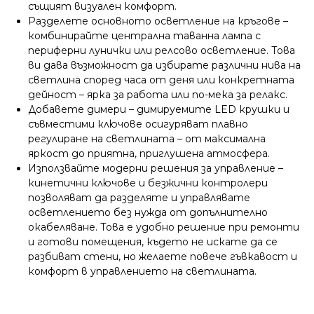
същият визуален комфорт.
Разделете основното осветление на кръгове –
комбинирайте централна таванна лампа с
периферни лунички или релсово осветление. Това
ви дава възможност да избирате различни нива на
светлина според часа от деня или конкретната
дейност – ярка за работа или по-мека за релакс.
Добавете димери – димируемите LED крушки и
съвместими ключове осигуряват плавно
регулиране на светлината – от максимална
яркост до приятна, приглушена атмосфера.
Използвайте модерни решения за управление –
кинeтични ключове и безжични контролери
позволяват да разделяте и управлявате
осветлението без нужда от допълнително
окабеляване. Това е удобно решение при ремонти
и готови помещения, където не искате да се
разбиват стени, но желаете повече гъвкавост и
комфорт в управлението на светлината.