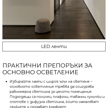
LED ленти
ПРАКТИЧНИ ПРЕПОРЪКИ ЗА
ОСНОВНО ОСВЕТЛЕНИЕ
Избирайте лампи с широк ъгъл на светене –
основното осветление трябва да осигурява
равномерна светлина за цялото помещение.
Подходящи са полилеи, плафони, таванни лунички и
спотове с дифузна светлина, които намаляват
сенките и създават комфорт.