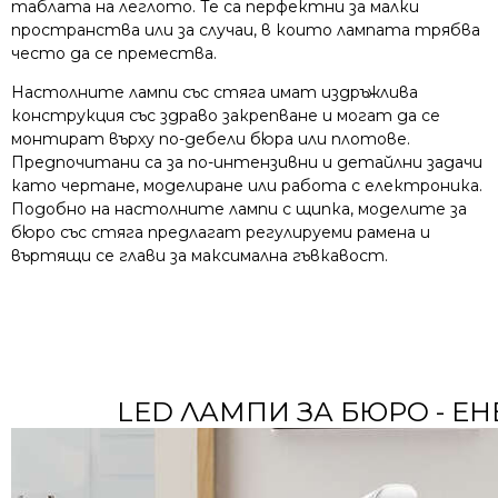
таблата на леглото. Те са перфектни за малки
пространства или за случаи, в които лампата трябва
често да се премества.
Настолните лампи със стяга имат издръжлива
конструкция със здраво закрепване и могат да се
монтират върху по-дебели бюра или плотове.
Предпочитани са за по-интензивни и детайлни задачи
като чертане, моделиране или работа с електроника.
Подобно на настолните лампи с щипка, моделите за
бюро със стяга предлагат регулируеми рамена и
въртящи се глави за максимална гъвкавост.
LED ЛАМПИ ЗА БЮРО - Е