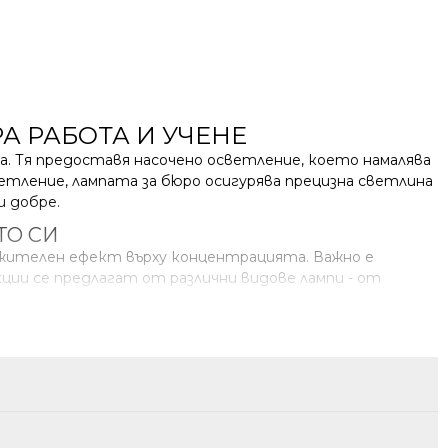
А РАБОТА И УЧЕНЕ
та. Тя предоставя насочено осветление, което намалява
тление, лампата за бюро осигурява прецизна светлина
и добре.
ТО СИ
ожителен ефект върху концентрацията. Важно е
кции се предлагат от различни видове лампи - от
 допълнително рамо за четене.
ИТЕ ЛАМПИ ЗА БЮРО