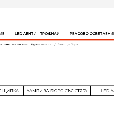
ИЕ
LED ЛЕНТИ | ПРОФИЛИ
РЕЛСОВО ОСВЕТЛЕНИ
а интериорни лампи в дома и офиса
Лампи за бюро
С ЩИПКА
ЛАМПИ ЗА БЮРО СЪС СТЯГА
LED 