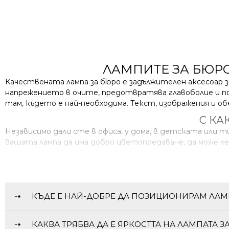
ЛАМПИТЕ ЗА БЮРО
Качествената лампа за бюро е задължителен аксесоар з
напрежението в очите, предотвратява главоболие и по
там, където е най-необходима. Текст, изображения и о
С КА
Независимо дали сте в офиса, у дома, в детската или
вашата лампа да има добро цветопредаване, да може лес
настолни лампи за бюро, до лампи за бюро с щипка, със
КАКВИ ДОПЪЛНИТЕЛ
Регулиране на яркостта и цветната температура
Вграден USB порт или безжично зареждане на устр
КЪДЕ Е НАЙ-ДОБРЕ ДА ПОЗИЦИОНИРАМ ЛАМ
Вградена батерия за автономна работа.
Дисплей за дата и час.
Гъвкава конструкция за лесно позициониране.
КАКВА ТРЯБВА ДА Е ЯРКОСТТА НА ЛАМПАТА З