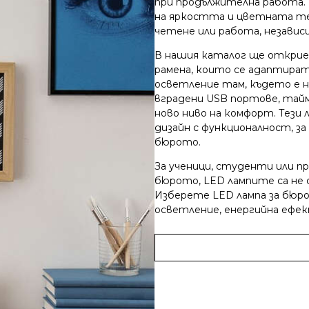
при продължителна работа.
на яркостта и цветната тем
четене или работа, независ
В нашия каталог ще открие
рамена, които се адаптира
осветление там, където е 
вградени USB портове, тайме
ново ниво на комфорт. Тези
дизайн с функционалност, з
бюрото.
За ученици, студенти или п
бюрото, LED лампите са не с
Изберете LED лампа за бюр
осветление, енергийна ефе