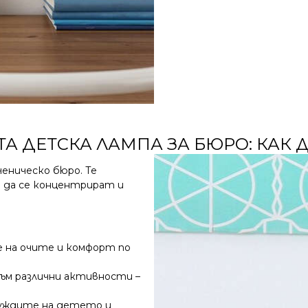
А ДЕТСКА ЛАМПА ЗА БЮРО: КАК 
еническо бюро. Те
а да се концентрират и
е на очите и комфорт по
ъм различни активности –
нуждите на детето и