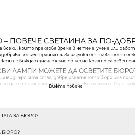
 – ПОВЕЧЕ СВЕТЛИНА ЗА ПО-ДОБР
а всеки, който прекарва време в четене, учене или рабо
добрява концентрацията. За разлика от таванното осве
бекти се виждат значително по-лесно когато са осветен
КВИ ЛАМПИ МОЖЕТЕ ДА ОСВЕТИТЕ БЮРО
 тийнейджърската стая, добре осветеното бюро има пол
но да се позиционира и да насочва светлината. Тези фун
Вижте повече +
 стяга, от стенни лампи над бюрото и дори от лампиони с
НИ ФУНКЦИИ ДА ОЧАКВАТЕ ОТ МОДЕРН
.
ойства.
ПАТА ЗА БЮРО?
А БЮРО?