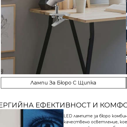
Лампи За Бюро С Щипка
НЕРГИЙНА ЕФЕКТИВНОСТ И КОМФ
LED лампите за бюро комби
качествено осветление, ко