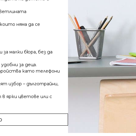
 светлината
които няма да се
 за малки бюра, без да
удобни за деца.
стройства като телефони
ят избор – дълготрайни,
 в ярки цветове или с
о