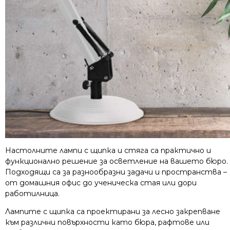
Настолните лампи с щипка и стяга са практично и
функционално решение за осветление на вашето бюро.
Подходящи са за разнообразни задачи и пространства –
от домашния офис до ученическа стая или дори
работилница.
Лампите с щипка са проектирани за лесно закрепване
към различни повърхности като бюра, рафтове или