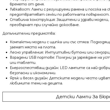
времето от деня.
Гъвкавост: Лампи с регулируеми рамена и посока на
предотвратяват сенки по работната повърхност.
Стабилна конструкция: Защитени и здрави модели, 
преобърнат при случайно докосване.
Допълнителни предимства:
Компактни модели с щипка или със стяга: Подходящи
заемат място на плота.
Лесно управление: Интуитивни бутони или сензори, 
Вградени USB портове: Полезни за зареждане на у
или таблети.
Енергоспестяващ дизайн: LED лампите са най-добри
безопасни и икономични.
Ярък и весел дизайн: Детските модели често идват
любимите теми на децата.
Детски Лампи За Бюр