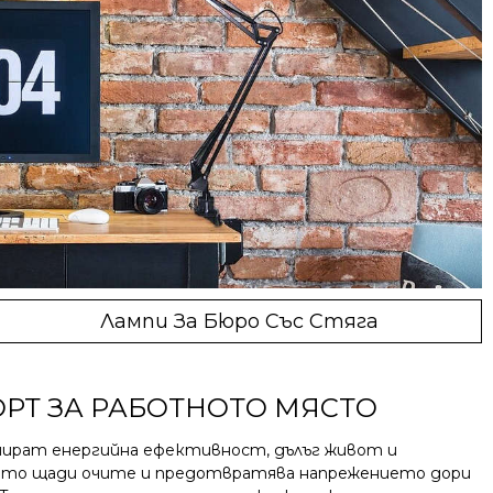
Лампи За Бюро Със Стяга
ОРТ ЗА РАБОТНОТО МЯСТО
нират енергийна ефективност, дълъг живот и
ето щади очите и предотвратява напрежението дори