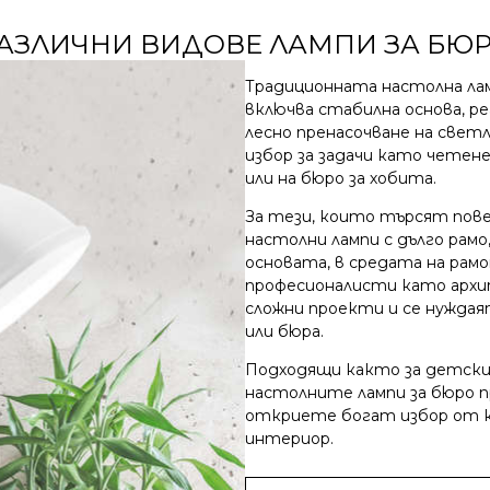
АЗЛИЧНИ ВИДОВЕ ЛАМПИ ЗА БЮ
Традиционната настолна лам
включва стабилна основа, р
лесно пренасочване на свет
избор за задачи като четене
или на бюро за хобита.
За тези, които търсят пове
настолни лампи с дълго рамо
основата, в средата на рамо
професионалисти като архи
сложни проекти и се нуждая
или бюра.
Подходящи както за детски 
настолните лампи за бюро 
откриете богат избор от к
интериор.