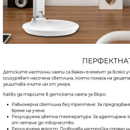
ПЕРФЕКТНАТ
Детските настолни лампи са важен елемент за всяко уч
осигуряват насочена светлина, която помага на децат
защитава очите им от умора.
Какво да търсите в детската лампа за бюро:
Равномерна светлина без трептене: За предпазван
време на учене.
Регулируема цветна температура: За адаптиране к
от четене до творчество.
Регулируема яркост: Позволява настройка спрямо 