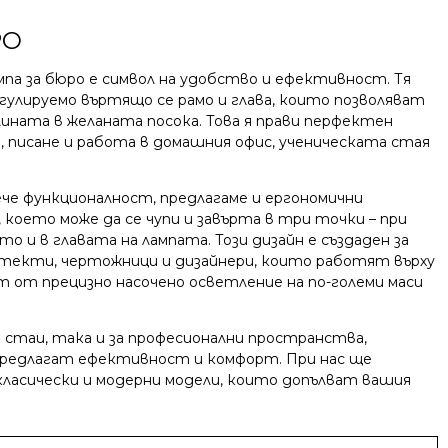
РО
па за бюро е символ на удобство и ефективност. Тя
егулируемо въртящо се рамо и глава, които позволяват
лината в желаната посока. Това я прави перфектен
, писане и работа в домашния офис, ученическата стая
че функционалност, предлагаме и ергономични
, което може да се чупи и завърта в три точки – при
то и в главата на лампата. Този дизайн е създаден за
текти, чертожници и дизайнери, които работят върху
т от прецизно насочено осветление на по-големи маси
стаи, така и за професионални пространства,
предлагат ефективност и комфорт. При нас ще
ласически и модерни модели, които допълват вашия