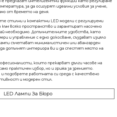
 Те предлагат интелигентни функции като регулиране
пература, за да осигурят идеални условия за учене,
имо от времето на деня.
те стилни и компактни LED модели с регулируеми
т към всяко пространство и гарантират насочено
най-необходимо. Допълнителните удобства, като
ри и управление с едно докосване, създават изцяло
 лампи съчетават минималистичен или авангарден
а да допълнят интериора ви и да спестят място на
рофесионалисти, които прекарват дълги часове на
амо практичен избор, но и грижа за зрението.
о и подобрете работната си среда с качествено
ктивност и модерен стил.
LED Лампи За Бюро