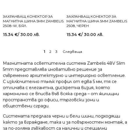
ЗАХРАНВАЩ КОНЕКТОР ЗА
ЗАХРАНВАЩ КОНЕКТОР ЗА
МАГНИТНА ШИНА 5MM ZAMBELIS
МАГНИТНА ШИНА 5MM ZAMBELIS
2508-W, БЯЛ
2508, ЧЕРЕН
15.34
€
/ 30.00 лв.
15.34
€
/ 30.00 лв.
1
2
3
→
Магнитната осветителна система Zambelis 48V Slim
5mm представлява иновативно решение за
съвременно архитектурно и интериорно осветление.
С изключително тънък профил от едва 5 мм, тя се
отличава с елегантна, дискретна визия, която
хармонично се вписва във всяка среда – от жилищни
пространства до офиси, търговски зони и
обществени сгради.
Системата предлага черни и бели шини, подходящи
както за вграждане, така и за повърхностен монтаж, а
за по-голяма гъвкавост са налични и специални