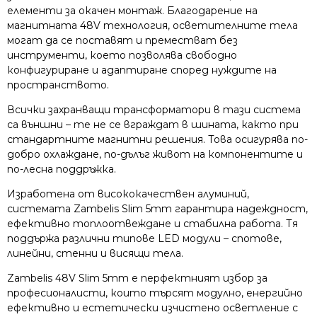
елементи за окачен монтаж. Благодарение на
магнитната 48V технология, осветителните тела
могат да се поставят и преместват без
инструменти, което позволява свободно
конфигуриране и адаптиране според нуждите на
пространството.
Всички захранващи трансформатори в тази система
са външни – те не се вграждат в шината, както при
стандартните магнитни решения. Това осигурява по-
добро охлаждане, по-дълъг живот на компонентите и
по-лесна поддръжка.
Изработена от висококачествен алуминий,
системата Zambelis Slim 5mm гарантира надеждност,
ефективно топлоотвеждане и стабилна работа. Тя
поддържа различни типове LED модули – спотове,
линейни, стенни и висящи тела.
Zambelis 48V Slim 5mm е перфектният избор за
професионалисти, които търсят модулно, енергийно
ефективно и естетически изчистено осветление с