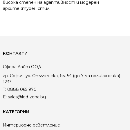
висока степен на адаптивност и модерен
архитектурен стил.
КОНТАКТИ
Сфера Лайт ООД
гр. София, ул. Опълченска, бл. 54 (до 7-ма поликлиника)
1233
T:
0888 065 970
E:
sales@led-zona.bg
КАТЕГОРИИ
Интериорно осветление