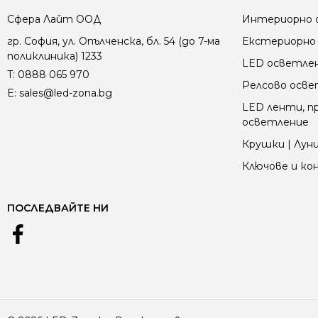
Сфера Лайт ООД
Интериорно 
гр. София, ул. Опълченска, бл. 54 (до 7-ма
Екстериорно 
поликлиника) 1233
LED осветле
T:
0888 065 970
Релсово осв
E:
sales@led-zona.bg
LED ленти, пр
осветление
Крушки | Луни
Ключове и к
ПОСЛЕДВАЙТЕ НИ