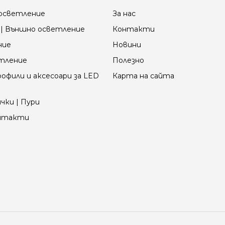
осветление
За нас
| Външно осветление
Контакти
ние
Новини
етление
Полезно
офили и аксесоари за LED
Карта на сайта
чки | Пури
онтакти