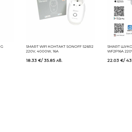
NG
SMART WIFI КОНТАКТ SONOFF S26R2
SMART ШУКО
220V, 4000W, 16A
WF2P16A 220
18.33
€
/ 35.85 лв.
22.03
€
/ 43