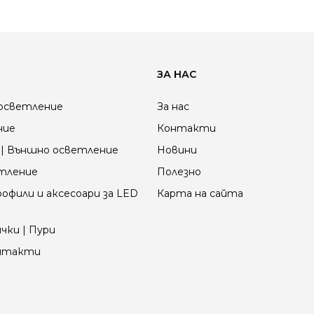
ЗА НАС
осветление
За нас
ние
Контакти
| Външно осветление
Новини
етление
Полезно
офили и аксесоари за LED
Карта на сайта
чки | Пури
онтакти