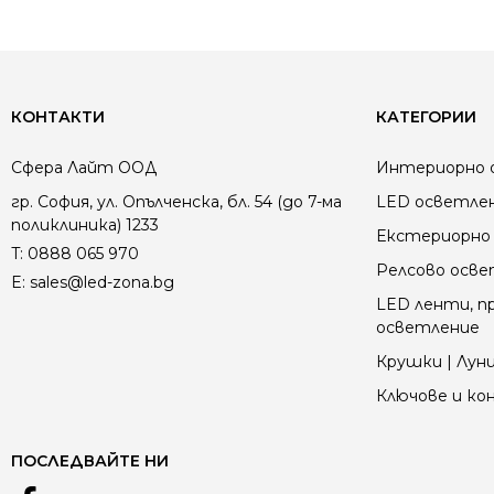
КОНТАКТИ
КАТЕГОРИИ
Сфера Лайт ООД
Интериорно 
гр. София, ул. Опълченска, бл. 54 (до 7-ма
LED осветле
поликлиника) 1233
Екстериорно 
T:
0888 065 970
Релсово осв
E:
sales@led-zona.bg
LED ленти, пр
осветление
Крушки | Луни
Ключове и к
ПОСЛЕДВАЙТЕ НИ