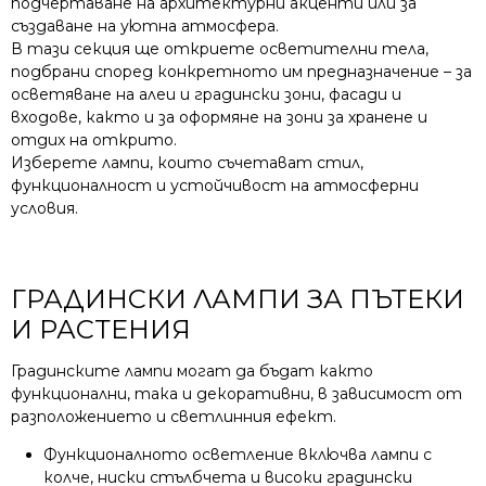
подчертаване на архитектурни акценти или за
създаване на уютна атмосфера.
В тази секция ще откриете осветителни тела,
подбрани според конкретното им предназначение – за
осветяване на алеи и градински зони, фасади и
входове, както и за оформяне на зони за хранене и
отдих на открито.
Изберете лампи, които съчетават стил,
функционалност и устойчивост на атмосферни
условия.
ГРАДИНСКИ ЛАМПИ ЗА ПЪТЕКИ
И РАСТЕНИЯ
Градинските лампи могат да бъдат както
функционални, така и декоративни, в зависимост от
разположението и светлинния ефект.
Функционалното осветление включва лампи с
колче, ниски стълбчета и високи градински