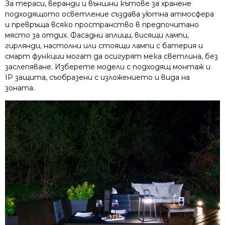
За тераси, веранди и външни кътове за хранене
подходящото осветление създава уютна атмосфера
и превръща всяко пространство в предпочитано
място за отдих. Фасадни аплици, висящи лампи,
гирлянди, настолни или стоящи лампи с батерия и
смарт функции могат да осигурят мека светлина, без
заслепяване. Изберете модели с подходящ монтаж и
IP защита, съобразени с изложението и вида на
зоната.