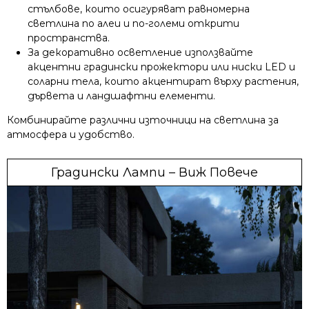
стълбове, които осигуряват равномерна
светлина по алеи и по-големи открити
пространства.
За декоративно осветление използвайте
акцентни градински прожектори или ниски LED и
соларни тела, които акцентират върху растения,
дървета и ландшафтни елементи.
Комбинирайте различни източници на светлина за
атмосфера и удобство.
Градински Лампи – Виж Повече