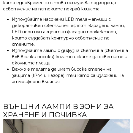
като едновременно с това осигурява подходящо
осветление на пътеките покрай къщата.
Използвайте насочени LED тела – аплици с
декоративен светлинен ефект, вградени лампи,
LED неон или акцентни фасадни прожектори,
които създават контурно осветление по
стените.
Използвайте лампи с дифузна светлина (светлина
във всички посоки) когато искате да осветите и
околните площи.
Важно е телата да имат висока степен на
защита (IP44 и нагоре), тъй като са изложени на
атмосферни влияния.
ВЪНШНИ ЛАМПИ В ЗОНИ ЗА
ХРАНЕНЕ И ПОЧИВКА