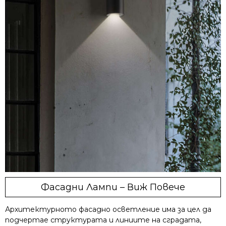
Фасадни Лампи – Виж Повече
Архитектурното фасадно осветление има за цел да
подчертае структурата и линиите на сградата,