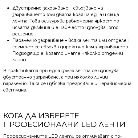
Двустранно захранване – свързване на
захранването към двата края на една и съща
лента. Това осигурява равномерна яркост по
цялата дължина и е най-често използваното
решение.
Паралелно захранване – всяка лента или отделен
сегмент се свързва директно към захранването.
Подходящо е, когато имате няколко отделни
линии.
В практиката при една дълга лента се използва
двустранно захранване, а при няколко линии –
паралелно. Така се избягва прегряване и неравномерна
светлина.
КОГА ДА ИЗБЕРЕТЕ
ПРОФЕСИОНАЛНИ LED ЛЕНТИ
Професионалните LED ленти се отличават с по-