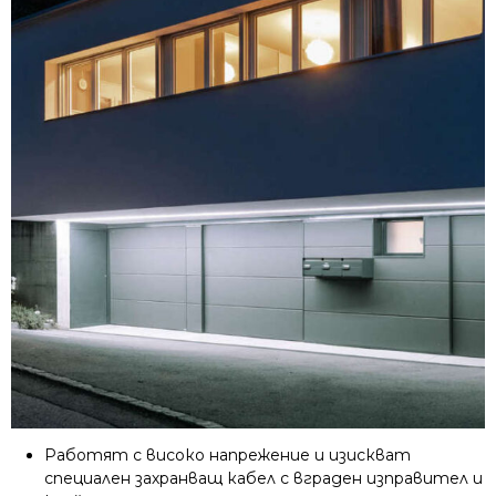
Работят с високо напрежение и изискват
специален захранващ кабел с вграден изправител и