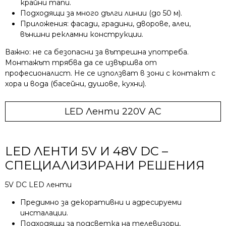
крайни тапи.
Подходящи за много дълги линии (до 50 м).
Приложения: фасади, градини, дворове, алеи,
външни рекламни конструкции.
Важно: не са безопасни за вътрешна употреба.
Монтажът трябва да се извършва от
професионалист. Не се използват в зони с контакт с
хора и вода (басейни, душове, кухни).
LED Ленти 220V AC
LED ЛЕНТИ 5V И 48V DC –
СПЕЦИАЛИЗИРАНИ РЕШЕНИЯ
5V DC LED ленти
Предимно за декоративни и адресируеми
инсталации.
Подходящи за подсветка на телевизори,