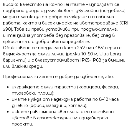
високо качество на компонентите – използват се
подбрани диоди с дълъг живот, двуслойни (по-дебели)
медни платки за по-добро охлаждане и стабилна
работа, както и висок индекс на цветопредаване (CRI
≥90). Това ги прави устойчиви при продължителна,
интензивна употреба без прегряване, без спад в
яркостта и с добро цветопредаване.
Обикновено се предлагат като 24V или 48V серии с
възможност за дълги линии (ролки 10–50 м, Ultra Long
варианти) и с влагоустойчивост IP65–IP68 за външни
или влажни среди.
Професионални ленти е добре да изберете, ако:
изграждате дълги трасета (коридори, фасади,
търговски площи);
имате нужда от надеждна работа по 8–12 часа
дневно (офиси, магазини, хотели);
искате равномерна светлина с естествени
цветове в архитектурни или дизайнерски
проекти.