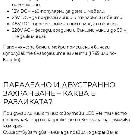
инсталации.
12V DC – най-популярни за дома и мебели.
24V DC – за по-дълги линии и търговски обекти.
48V DC – професионални инсталации и фасади.
220V AC – фасади, градини и външни линии до 50 м
(не за жилища).
Напомняне: за бани и мокри помещения винаги
използвайте влагозащитени ленти (IP65 или по-
високо).
ПАРАЛЕЛНО И ДВУСТРАННО
ЗАХРАНВАНЕ – КАКВА Е
РАЗЛИКАТА?
При дълги линии от нисковолтови LED ленти често
се получава пад на напрежение и светлината намалява
към края.
Съществуват два начина за правилно захранване: