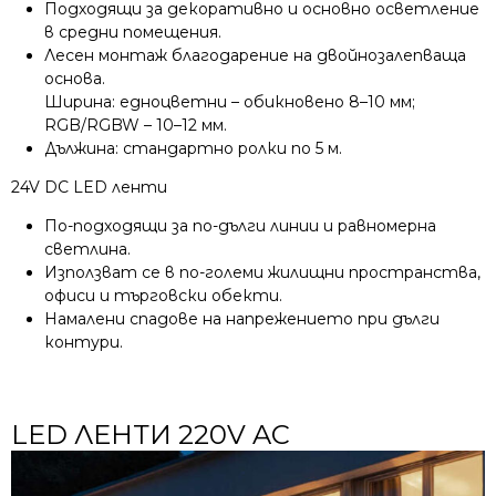
Подходящи за декоративно и основно осветление
в средни помещения.
Лесен монтаж благодарение на двойнозалепваща
основа.
Ширина: едноцветни – обикновено 8–10 мм;
RGB/RGBW – 10–12 мм.
Дължина: стандартно ролки по 5 м.
24V DC LED ленти
По-подходящи за по-дълги линии и равномерна
светлина.
Използват се в по-големи жилищни пространства,
офиси и търговски обекти.
Намалени спадове на напрежението при дълги
контури.
LED ЛЕНТИ 220V AC