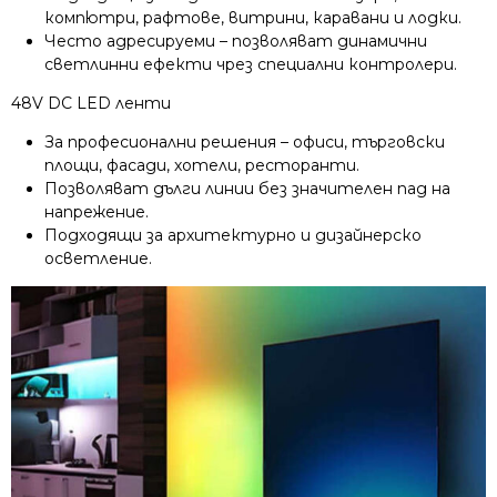
компютри, рафтове, витрини, каравани и лодки.
Често адресируеми – позволяват динамични
светлинни ефекти чрез специални контролери.
48V DC LED ленти
За професионални решения – офиси, търговски
площи, фасади, хотели, ресторанти.
Позволяват дълги линии без значителен пад на
напрежение.
Подходящи за архитектурно и дизайнерско
осветление.