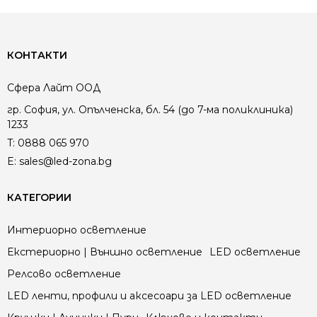
КОНТАКТИ
Сфера Лайт ООД
гр. София, ул. Опълченска, бл. 54 (до 7-ма поликлиника)
1233
T:
0888 065 970
E:
sales@led-zona.bg
КАТЕГОРИИ
Интериорно осветление
Екстериорно | Външно осветление
LED осветление
Релсово осветление
LED ленти, профили и аксесоари за LED осветление