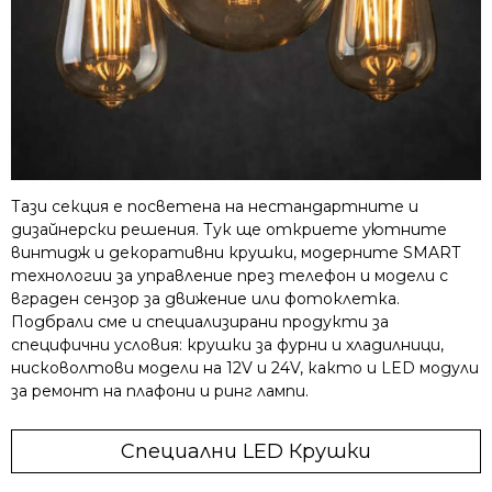
Тази секция е посветена на нестандартните и
дизайнерски решения. Тук ще откриете уютните
винтидж и декоративни крушки, модерните SMART
технологии за управление през телефон и модели с
вграден сензор за движение или фотоклетка.
Подбрали сме и специализирани продукти за
специфични условия: крушки за фурни и хладилници,
нисковолтови модели на 12V и 24V, както и LED модули
за ремонт на плафони и ринг лампи.
Специални LED Крушки