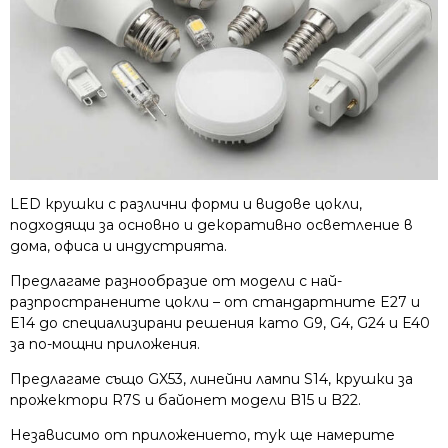
LED крушки с различни форми и видове цокли,
подходящи за основно и декоративно осветление в
дома, офиса и индустрията.
Предлагаме разнообразие от модели с най-
разпространените цокли – от стандартните E27 и
E14 до специализирани решения като G9, G4, G24 и E40
за по-мощни приложения.
Предлагаме също GX53, линейни лампи S14, крушки за
прожектори R7S и байонет модели B15 и B22.
Независимо от приложението, тук ще намерите