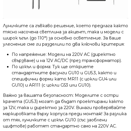
Луничките са гъвкаво решение, което предлага както
тясно насочена светлина за акцент, така и модели с
широк ъгъл (до 110°) за основно осветление. За ваше
улеснение сме ги разделили по два ключови критерия:
По напрежение: Модели на 220V AC (директно
свързване) и на 12V AC/DC (през трансформатор).
По цокъл и форма: Тук ще откриете
стандартните фасунги GU10 и GU5.3, както и
специфични форми като MR11 (с цокли GU4 или
GU10) и AR111 (с цокли G53 или GU10).
Важно за вашата безопасност: Моделите с остри
крачета (GU5.3) могат да бъдат проектирани както
за 12V, така и директно за 220V. Винаги проверявайте
маркировката върху корпуса преди монтаж! За разлика
от тях, луничките с цокъл GU10 (със заоблени
щифтове) работят стандартно само на 220V AC.