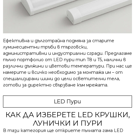
Ефективна и дълготрайна подмяна за старите
луминесцентни тръби в търговски,
административни и индустриални сгради. Предлагаме
пълно портфолио от LED пури тип T8 и T5, налични в
различни дължини и цветови температури. При нас ще
намерите и всичко необходимо за монтажа им – от
специализирани шини до цели осветителни тела,
готови за директно свързване към мрежата.
LED Пури
КАК ДА ИЗБЕРЕТЕ LED КРУШКИ,
ЛУНИЧКИ И ПУРИ
В тази категория ще откриете пълната гама LED