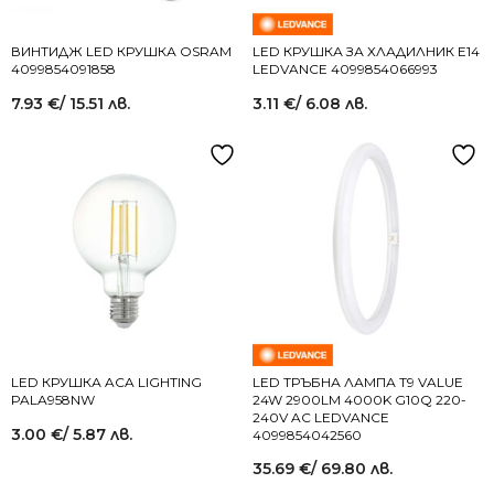
ВИНТИДЖ LED КРУШКА OSRAM
LED КРУШКА ЗА ХЛАДИЛНИК Е14
4099854091858
LEDVANCE 4099854066993
7.93
€
/ 15.51 лв.
3.11
€
/ 6.08 лв.
LED КРУШКА ACA LIGHTING
LED ТРЪБНА ЛАМПА T9 VALUE
PALA958NW
24W 2900LM 4000K G10Q 220-
240V AC LEDVANCE
3.00
€
/ 5.87 лв.
4099854042560
35.69
€
/ 69.80 лв.