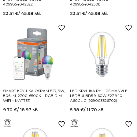
4099854042522
4099854042508
23.51
€
/ 45.98 лв.
23.51
€
/ 45.98 лв.
SMART КРУШКА OSRAM E27, 9W,
LED КРУШКА PHILIPS MAS VLE
806LM, 2700-6500K + RGB DIM
LEDBULBD5.9-60W E27 940
WIFI + MATTER
A60CL G (929003526702)
9.70
€
/ 18.97 лв.
5.98
€
/ 11.70 лв.