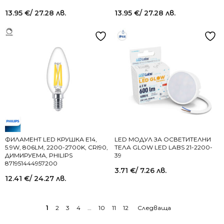
13.95
€
/ 27.28 лв.
13.95
€
/ 27.28 лв.
ФИЛАМЕНТ LED КРУШКА E14,
LED МОДУЛ ЗА ОСВЕТИТЕЛНИ
5.9W, 806LM, 2200-2700K, CRI90,
ТЕЛА GLOW LED LABS 21-2200-
ДИМИРУЕМА, PHILIPS
39
871951444957200
3.71
€
/ 7.26 лв.
12.41
€
/ 24.27 лв.
1
2
3
4
…
10
11
12