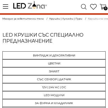
0
Магазин за осветителни тела
Крушки | Лунички | Пури
Крушки със сп
LED КРУШКИ СЪС СПЕЦИАЛНО
ПРЕДНАЗНАЧЕНИЕ
ВИНТИДЖ И ДЕКОРАТИВНИ
ЦВЕТНИ
SMART
СЪС СЕНЗОР | ДАТЧИК
12V | 24V AC | DC
LED МОДУЛИ
ЗА ФУРНА И ХЛАДИЛНИК