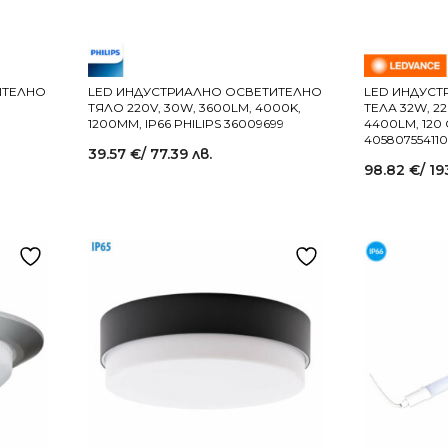
ИТЕЛНО
LED ИНДУСТРИАЛНО ОСВЕТИТЕЛНО
LED ИНДУСТ
ТЯЛО 220V, 30W, 3600LM, 4000K,
ТЕЛА 32W, 220
1200MM, IP66 PHILIPS 36009699
4400LM, 120
40580755411
39.57
€
/ 77.39 лв.
98.82
€
/ 19