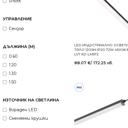
IP69K
УПРАВЛЕНИЕ
Сензор
LED ИНДУСТРИАЛНО ОСВЕТ
ДЪЛЖИНА (М)
ТЯЛО 120SM IP20 72W 4500K
LVT XD-LM572
0.60
88.07
€
/ 172.25 лв.
1.20
1.30
1.50
ИЗТОЧНИК НА СВЕТЛИНА
Вграден LED
Сменяеми крушки