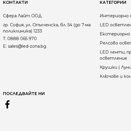
КОНТАКТИ
КАТЕГОРИИ
Сфера Лайт ООД
Интериорно 
гр. София, ул. Опълченска, бл. 54 (до 7-ма
LED осветле
поликлиника) 1233
Екстериорно 
T:
0888 065 970
Релсово осв
E:
sales@led-zona.bg
LED ленти, пр
осветление
Крушки | Луни
Ключове и к
ПОСЛЕДВАЙТЕ НИ
LED камбаните са най-често използваното решение за и
Светлинен поток от 10 000 до 40 000 lm за ефектив