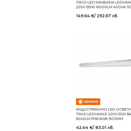
ТЯЛО LED КАМБАНА LEDVANC
220V 133W 16000LM 4000K 11
149.64
€
/ 292.67 лв.
ИНДУСТРИАЛНО LED ОСВЕТ
ТЯЛО LEDVANCE 220V 52W 6
6240LM IP65 IK08 1500MM
42.44
€
/ 83.01 лв.