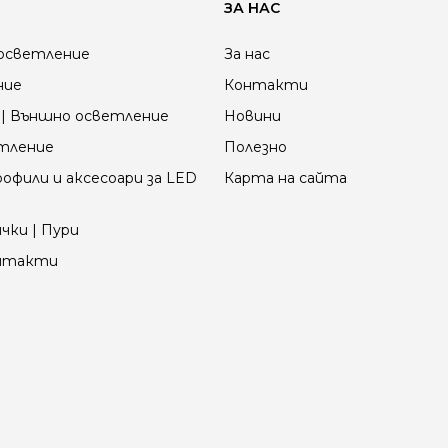
ЗА НАС
пространства с висок
складове, фабрики, с
с традиционните мет
осветление
За нас
до 70% икономия на е
ние
Контакти
000 ч.) и значително 
| Външно осветление
Новини
етление
Полезно
офили и аксесоари за LED
Карта на сайта
чки | Пури
онтакти
LED КАМБАНИ (HIGH-BAY)
ндустриални и спортни зали. Те предлагат:
но осветяване на площи с височина над 5–6 м.