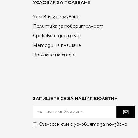
УСЛОВИЯ ЗА ПОЛЗВАНЕ
и тавани и тежки условия на работа – халета,
портни зали и логистични центрове. В сравнение
ал-халогенни лампи, LED решенията осигуряват
Условия за ползване
нергия, дълъг експлоатационен живот (L70 ≥ 50
Политика за поверителност
по-ниски разходи за поддръжка.
Срокове и доставка
Методи на плащане
Връщане на стока
ЗАПИШЕТЕ СЕ ЗА НАШИЯ БЮЛЕТИН
Съгласен съм с
условията за ползване