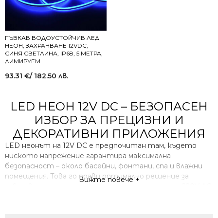
ГЪВКАВ ВОДОУСТОЙЧИВ ЛЕД
НЕОН, ЗАХРАНВАНЕ 12VDC,
СИНЯ СВЕТЛИНА, IP68, 5 МЕТРА,
ДИМИРУЕМ
93.31
€
/ 182.50 лв.
LED НЕОН 12V DC – БЕЗОПАСЕН
ИЗБОР ЗА ПРЕЦИЗНИ И
ДЕКОРАТИВНИ ПРИЛОЖЕНИЯ
LED неонът на 12V DC е предпочитан там, където
ниското напрежение гарантира максимална
безопасност – около басейни, фонтани, спа и влажни
помещения. Това го прави оптимално решение за
Вижте повече +
чувствителни среди, където стандартните 220V AC
системи не са подходящи. Въпреки че 12V LED неон е
най-безопасният вариант, винаги изолирайте и
силиконирайте връзките при монтаж във влажни зони,