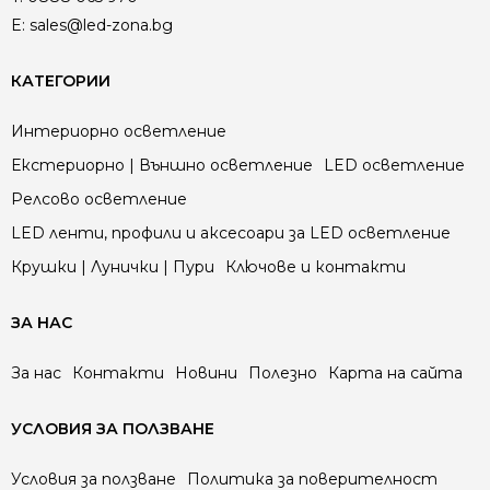
Богатата цветова гама – топло, неутрално и
E:
sales@led-zona.bg
студено бяло, както и ярки акцентни цветове
(червено, зелено, синьо, жълто) – отваря възможности
КАТЕГОРИИ
за креативни проекти в интериора и екстериора.
Интериорно осветление
Екстериорно | Външно осветление
LED осветление
Релсово осветление
LED ленти, профили и аксесоари за LED осветление
Крушки | Лунички | Пури
Ключове и контакти
ЗА НАС
За нас
Контакти
Новини
Полезно
Карта на сайта
УСЛОВИЯ ЗА ПОЛЗВАНЕ
Условия за ползване
Политика за поверителност