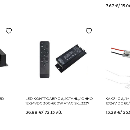
7.67
€
/ 15.0
ED
LED КОНТРОЛЕР С ДИСТАНЦИОННО
КЛЮЧ С ДИМ
12-24VDC 300-600W VTAC SKU3337
12/24V DC 60
36.88
€
/ 72.13 лв.
13.29
€
/ 25.