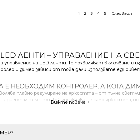
1
2
3
4
5
LED ЛЕНТИ – УПРАВЛЕНИЕ НА С
управление на LED ленти. Те позволяват включване и из
ролер и димер зависи от това дали използвате едноцве
А Е НЕОБХОДИМ КОНТРОЛЕР, А КОГА ДИ
волява плавно регулиране на яркостта – от пълна светли
 и дигитални ленти. Той управлява не само яркостта, н
Вижте повече +
ВО НАПРЕЖЕНИЕ РАБОТЯТ И КЪДЕ СЕ СВ
постоянно напрежение (DC) – най-често 12V, 24V или 4
) и преди LED лентата.
ИМЕР?
а 220V AC.