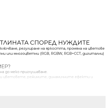
→
ВЕТЛИНАТА СПОРЕД НУЖДИТЕ
ключване, регулиране на яркостта, промяна на цветове
тни или многоцветни (RGB, RGBW, RGB+CCT, дигитални)
МЕР?
на до меко приглушаване.
о и цветовете, режимите, динамичните ефекти и
ЪРЗВАТ?
8V, според LED лентата.