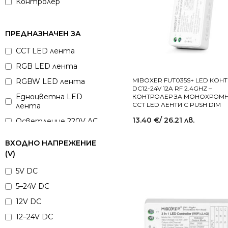
Контролер
ПРЕДНАЗНАЧЕН ЗА
CCT LED лента
RGB LED лента
MIBOXER FUT035S+ LED КОН
RGBW LED лента
DC12-24V 12A RF 2.4GHZ –
Едноцветна LED
КОНТРОЛЕР ЗА МОНОХРОМН
CCT LED ЛЕНТИ С PUSH DIM
лента
13.40
€
/ 26.21 лв.
Осветление 220V AC
ВХОДНО НАПРЕЖЕНИЕ
(V)
5V DC
5–24V DC
12V DC
12–24V DC