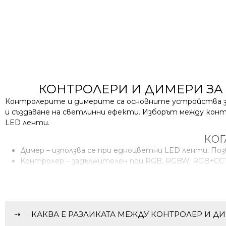
КОНТРОЛЕРИ И ДИМЕРИ ЗА 
Контролерите и димерите са основните устройства за 
и създаване на светлинни ефекти. Изборът между конт
LED ленти.
КОГ
Димер – използва се при едноцветни LED ленти. Поз
Контролер – задължителен при RGB, RGBW, RGB+CCT
програмите.
НА КАК
Контролерите и димерите работят на нисковолтово 
Те се свързват след захранването (трансформатора
КАКВА Е РАЗЛИКАТА МЕЖДУ КОНТРОЛЕР И Д
Не се включват директно към електрическата мреж