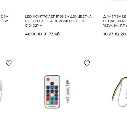
Е ЗА
LED КОНТРОЛЕР IP68 ЗА ДВУЦВЕТНА
ДИМЕР ЗА L
B/+W
CCT LED ЛЕНТА BERGMEN OTIE 01-
ULTRALUX RFD
010-021-A
192W, 8A, R
46.90
€
/ 91.73 лв.
10.23
€
/ 20