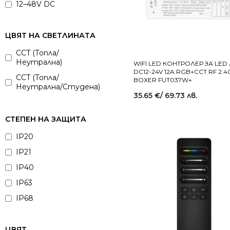
12–48V DC
85–265V AC
220–240V AC
ЦВЯТ НА СВЕТЛИНАТА
CCT (Топла/
Неутрална)
WIFI LED КОНТРОЛЕР ЗА LED
DC12-24V 12A RGB+CCT RF 2.4
CCT (Топла/
BOXER FUT037W+
Неутрална/Студена)
35.65
€
/ 69.73 лв.
СТЕПЕН НА ЗАЩИТА
IP20
IP21
IP40
IP63
IP68
ЦВЯТ