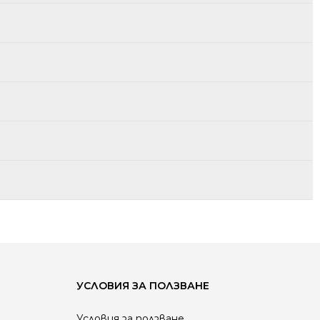
станционното и контролера/димера. Подходящи за малки
еждни за по-големи помещения или когато контролерът
, Alexa и др.).
теми.
ни, клубове, търговски и обществени обекти.
РИТЕ
е.
енергия от натискането на бутона.
УСЛОВИЯ ЗА ПОЛЗВАНЕ
Условия за ползване