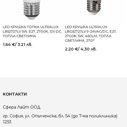
LED КРУШКА ТОПКА ULTRALUX
LED КРУШКА ULTRALUX
LB52727LV 5W, E27, 2700K, 12V DC,
LBG52727LV 9-24VAC/DC, E27,
ТОПЛА СВЕТЛИНА
2700K, 5W, 460LM, ТОПЛА
СВЕТЛИНА, 270°
1.64
€
/ 3.21 лв.
2.20
€
/ 4.30 лв.
КОНТАКТИ
Сфера Лайт ООД
гр. София, ул. Опълченска, бл. 54 (до 7-ма поликлиника)
1233