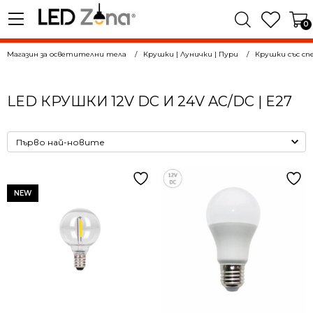
0
Магазин за осветителни тела
Крушки | Лунички | Пури
Крушки със сп
LED КРУШКИ 12V DC И 24V AC/DC | E27
NEW