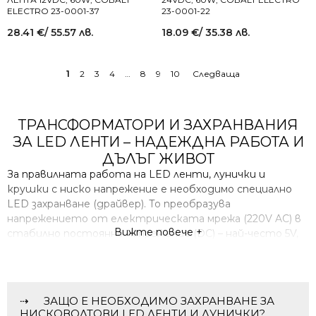
ELECTRO 23-0001-37
23-0001-22
28.41
€
/ 55.57 лв.
18.09
€
/ 35.38 лв.
1
2
3
4
…
8
9
10
ТРАНСФОРМАТОРИ И ЗАХРАНВАНИЯ
ЗА LED ЛЕНТИ – НАДЕЖДНА РАБОТА И
ДЪЛЪГ ЖИВОТ
За правилната работа на LED ленти, лунички и
крушки с ниско напрежение е необходимо специално
LED захранване (драйвер). То преобразува
напрежението от електрическата мрежа (220V AC) в
Вижте повече +
стабилно постоянно напрежение (DC) – най-често 5V,
12V, 24V или 48V, което е безопасно и подходящо за
светодиодните източници.
Изключение са LED лентите за 220V AC, които не
изискват трансформатор, а се свързват със
ЗАЩО Е НЕОБХОДИМО ЗАХРАНВАНЕ ЗА
специален захранващ кабел с грец изправител, който
НИСКОВОЛТОВИ LED ЛЕНТИ И ЛУНИЧКИ?