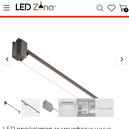
0
LED прожектор за монофазна шина