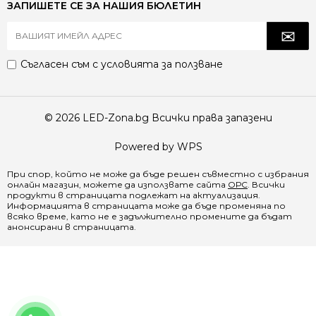
ЗАПИШЕТЕ СЕ ЗА НАШИЯ БЮЛЕТИН
Съгласен съм с
условията за ползване
© 2026 LED-Zona.bg Всички права запазени
Powered by WPS
При спор, който не може да бъде решен съвместно с избрания
онлайн магазин, можете да използвате сайта
ОРС
. Всички
продукти в страницата подлежат на актуализация.
Информацията в страницата може да бъде променяна по
всяко време, като не е задължително промените да бъдат
анонсирани в страницата.
0888 065 970