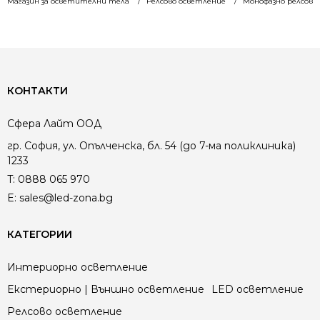
Магазин за осветителни тела
Релсово осветление
Монофазнo релсово
КОНТАКТИ
Сфера Лайт ООД
гр. София, ул. Опълченска, бл. 54 (до 7-ма поликлиника)
1233
T:
0888 065 970
E:
sales@led-zona.bg
КАТЕГОРИИ
Интериорно осветление
Екстериорно | Външно осветление
LED осветление
Релсово осветление