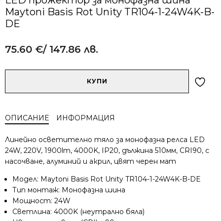
Maytoni Basis Rot Unity TR104-1-24W4K-B-
DE
75.60
€
/ 147.86 лв.
Alternative:
количество
КУПИ
за
LED
прожектор
ОПИСАНИЕ
ИНФОРМАЦИЯ
за
монофазна
Линейно осветително тяло за монофазна релса LED
шина
24W, 220V, 1900lm, 4000K, IP20, дължина 510мм, CRI90, с
Maytoni
насочване, алуминий и акрил, цвят черен мат
Basis
Rot
Модел: Maytoni Basis Rot Unity TR104-1-24W4K-B-DE
Unity
Тип монтаж: Монофазна шина
TR104-
Мощност: 24W
1-
Светлина: 4000K (неутрално бяла)
24W4K-