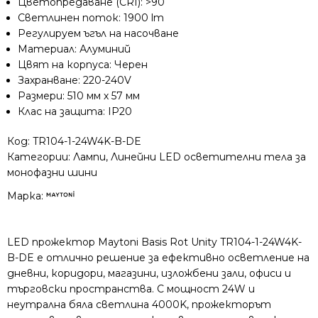
Цветопредаване (CRI): >90
B-
Светлинен поток: 1900 lm
DE
Регулируем ъгъл на насочване
Материал: Алуминий
Цвят на корпуса: Черен
Захранване: 220-240V
Размери: 510 мм х 57 мм
Клас на защита: IP20
Код:
TR104-1-24W4K-B-DE
Категории:
Лампи
,
Линейни LED осветителни тела за
монофазни шини
Марка:
LED прожектор Maytoni Basis Rot Unity TR104-1-24W4K-
B-DE е отлично решение за ефективно осветление на
дневни, коридори, магазини, изложбени зали, офиси и
търговски пространства. С мощност 24W и
неутрална бяла светлина 4000K, прожекторът