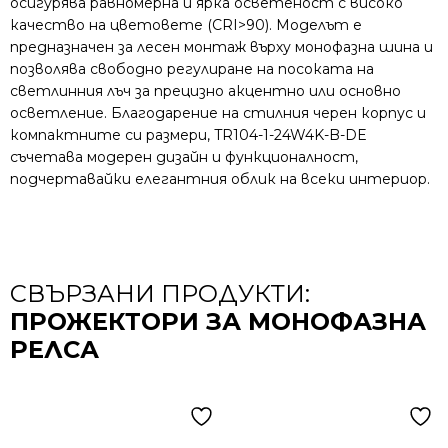
осигурява равномерна и ярка осветеност с високо
качество на цветовете (CRI>90). Моделът е
предназначен за лесен монтаж върху монофазна шина и
позволява свободно регулиране на посоката на
светлинния лъч за прецизно акцентно или основно
осветление. Благодарение на стилния черен корпус и
компактните си размери, TR104-1-24W4K-B-DE
съчетава модерен дизайн и функционалност,
подчертавайки елегантния облик на всеки интериор.
СВЪРЗАНИ ПРОДУКТИ:
ПРОЖЕКТОРИ ЗА МОНОФАЗНА
РЕЛСА