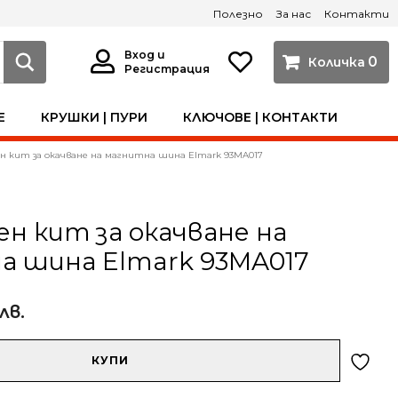
Полезно
За нас
Контакти
Вход и
0
Регистрация
Е
КРУШКИ | ПУРИ
КЛЮЧОВЕ | КОНТАКТИ
 кит за окачване на магнитна шина Elmark 93MA017
 кит за окачване на
а шина Elmark 93MA017
 лв.
КУПИ