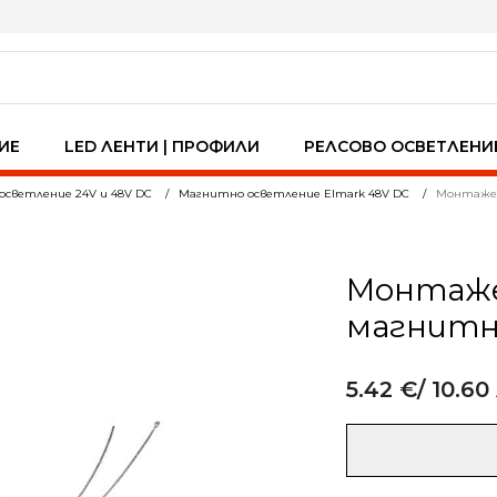
ИЕ
LED ЛЕНТИ | ПРОФИЛИ
РЕЛСОВО ОСВЕТЛЕНИ
осветление 24V и 48V DC
Магнитно осветление Elmark 48V DC
Монтажен
Монтажен
магнитн
5.42
€
/ 10.60
Alternative:
количество
за
Монтажен