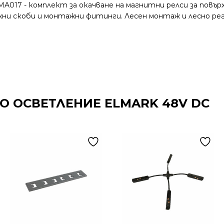
MA017 - комплект за окачване на магнитни релси за по
жни скоби и монтажни фитинги. Лесен монтаж и лесно р
О ОСВЕТЛЕНИЕ ELMARK 48V DC