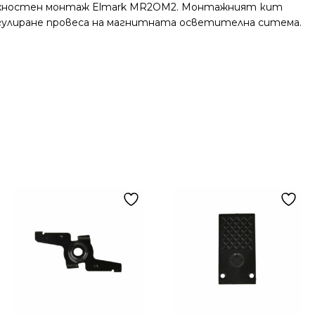
върхностен монтаж Elmark MR2OM2. Монтажният кит
егулиране провеса на магнитната осветителна ситема.