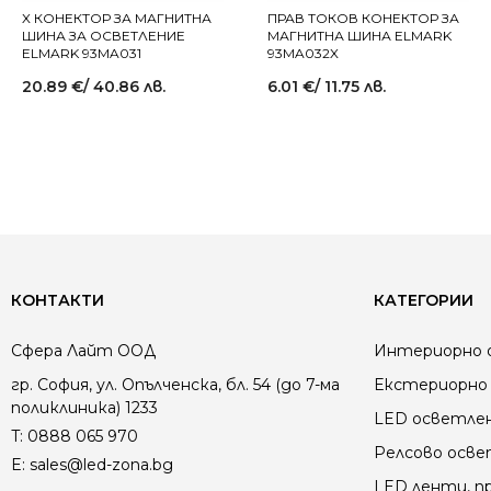
X КОНЕКТОР ЗА МАГНИТНА
ПРАВ ТОКОВ КОНЕКТОР ЗА
ШИНА ЗА ОСВЕТЛЕНИЕ
МАГНИТНА ШИНА ELMARK
ELMARK 93MA031
93MA032X
20.89
€
/ 40.86 лв.
6.01
€
/ 11.75 лв.
КОНТАКТИ
КАТЕГОРИИ
Сфера Лайт ООД
Интериорно 
гр. София, ул. Опълченска, бл. 54 (до 7-ма
Екстериорно 
поликлиника) 1233
LED осветле
T:
0888 065 970
Релсово осв
E:
sales@led-zona.bg
LED ленти, пр