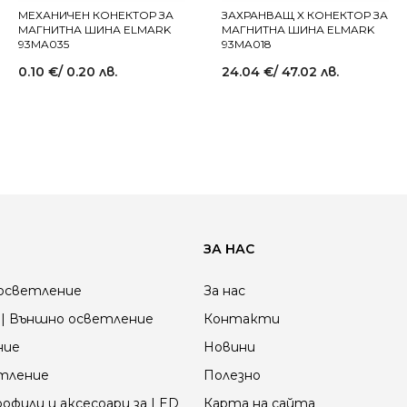
МЕХАНИЧЕН КОНЕКТОР ЗА
ЗАХРАНВАЩ X КОНЕКТОР ЗА
МАГНИТНА ШИНА ELMARK
МАГНИТНА ШИНА ELMARK
93MA035
93MA018
0.10
€
/ 0.20 лв.
24.04
€
/ 47.02 лв.
ЗА НАС
осветление
За нас
| Външно осветление
Контакти
ние
Новини
етление
Полезно
офили и аксесоари за LED
Карта на сайта