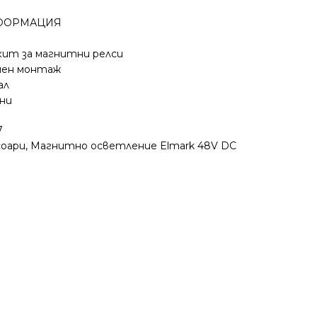
ФОРМАЦИЯ
кит за магнитни релси
чен монтаж
ал
ини
7
соари
,
Магнитно осветление Elmark 48V DC