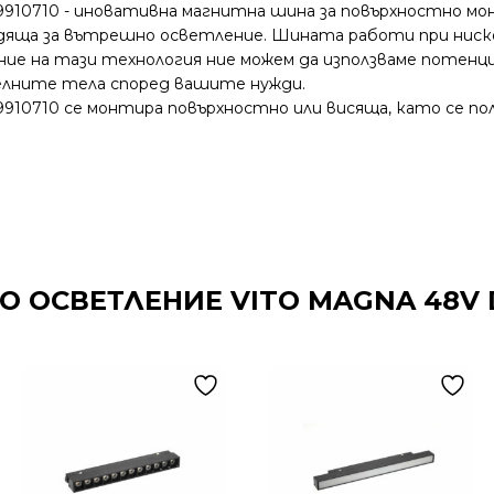
 9910710 - иновативна магнитна шина за повърхностно 
одяща за вътрешно осветление. Шината работи при ниско
ение на тази технология ние можем да използваме потенц
елните тела според вашите нужди.
910710 се монтира повърхностно или висяща, като се пол
О ОСВЕТЛЕНИЕ VITO MAGNA 48V 