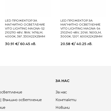
LED ПРОЖЕКТОР ЗА
LED ПРОЖЕКТОР ЗА
МАГНИТНО ОСВЕТЛЕНИЕ
МАГНИТНО ОСВЕТЛЕНИЕ
VITO LIGHTING MAGNA-S2
VITO LIGHTING MAGNA-S4
2102110 48V, 18W, 1476LM,
2102140 48V, 20W, 1600LM,
4000K, 36°, 330X22X25MM
3000K, 120°, 600X22X25MM
30.91
€
/ 60.45 лв.
20.58
€
/ 40.25 лв.
ЗА НАС
осветление
За нас
| Външно осветление
Контакти
ние
Новини