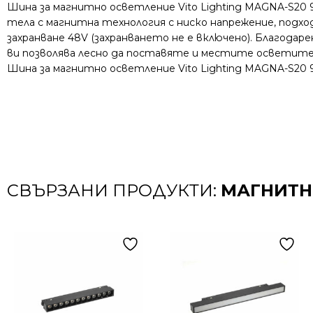
Шина за магнитно осветление Vito Lighting MAGNA-S20
тела с магнитна технология с ниско напрежение, подх
захранване 48V (захранването не е включено). Благодар
ви позволява лесно да поставяте и местите осветит
Шина за магнитно осветление Vito Lighting MAGNA-S20 9
СВЪРЗАНИ ПРОДУКТИ:
МАГНИТН