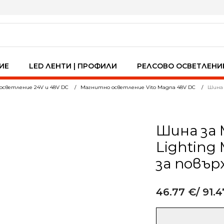
ИЕ
LED ЛЕНТИ | ПРОФИЛИ
РЕЛСОВО ОСВЕТЛЕНИ
осветление 24V и 48V DC
Магнитно осветление Vito Magna 48V DC
Шина 
Шина за 
Lighting
за повъ
46.77
€
/ 91.4
Alternative:
количество