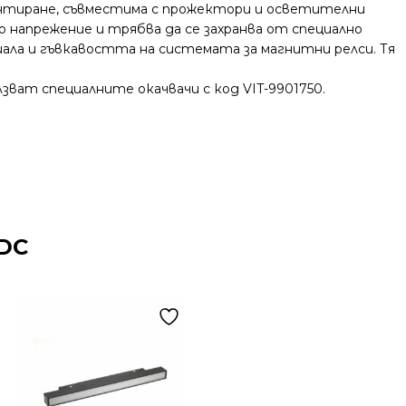
монтиране, съвместима с прожектори и осветителни
 напрежение и трябва да се захранва от специално
иала и гъвкавостта на системата за магнитни релси. Тя
зват специалните окачвачи с код VIT-9901750.
DC