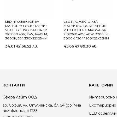
LED ПРОЖЕКТОР ЗА
LED ПРОЖЕКТОР ЗА
МАГНИТНО ОСВЕТЛЕНИЕ
МАГНИТНО ОСВЕТЛЕНИЕ
VITO LIGHTING MAGNA-S2
VITO LIGHTING MAGNA-S4
2102100 48V, 18W, 1440LM,
2102060 48V, 40W, 3200LM,
3000K, 36°, 330X22X25MM
3000K, 120°, 1200X22X25MM
34.01
€
/ 66.52 лв.
45.66
€
/ 89.30 лв.
КОНТАКТИ
КАТЕГОРИИ
Сфера Лайт ООД
Интериорно 
гр. София, ул. Опълченска, бл. 54 (до 7-ма
Екстериорно 
поликлиника) 1233
LED осветле