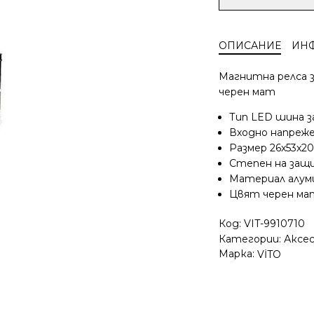
за
Шина
за
ОПИСАНИЕ
ИН
Магнитно
осветление
Магнитна релса з
Vito
черен мат
Lighting
MAGNA-
Тип LED шина 
S20
Входно напреж
9910710
Размер 26x53x
2
Степен на защ
метра,
Материал алум
за
Цвят черен ма
повърхностен
монтаж
Код:
VIT-9910710
Категории:
Аксе
Марка:
VİTO