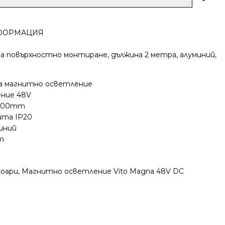
ФОРМАЦИЯ
а повърхностно монтиране, дължина 2 метра, алуминий,
за магнитно осветление
ение 48V
2000mm
ита IP20
иний
т
соари
,
Магнитно осветление Vito Magna 48V DC