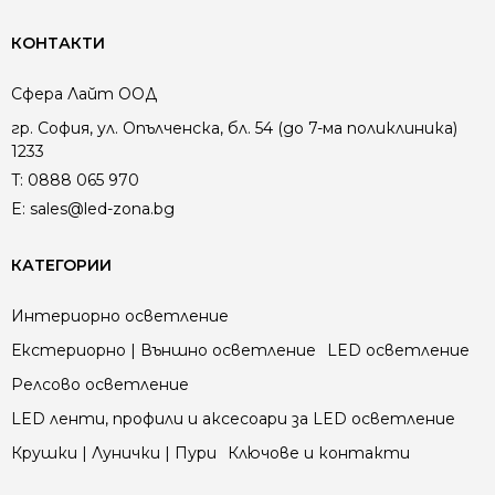
КОНТАКТИ
Сфера Лайт ООД
гр. София, ул. Опълченска, бл. 54 (до 7-ма поликлиника)
1233
T:
0888 065 970
E:
sales@led-zona.bg
Кинетичните ключове са съвременно решение за
КАТЕГОРИИ
интелигентно управление на осветление и
електроуреди, без нужда от батерии, окабеляване
Интериорно осветление
или поддръжка. Те използват кинетична енергия,
Екстериорно | Външно осветление
LED осветление
генерирана при натискане на бутона, за да изпратят
радиосигнал към съвместим приемник, който
Релсово осветление
управлява дадено устройство. Това ги прави идеален
LED ленти, профили и аксесоари за LED осветление
избор за всеки модерен дом, офис или сграда, където е
важно да се запази интериорът без допълнително
Крушки | Лунички | Пури
Ключове и контакти
окабеляване и ремонти.
В тази категория ще откриете широка гама