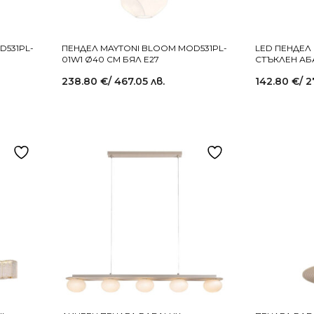
D531PL-
ПЕНДЕЛ MAYTONI BLOOM MOD531PL-
LED ПЕНДЕЛ 
01W1 Ø40 СМ БЯЛ E27
СТЪКЛЕН АБ
238.80
€
/ 467.05 лв.
142.80
€
/ 2