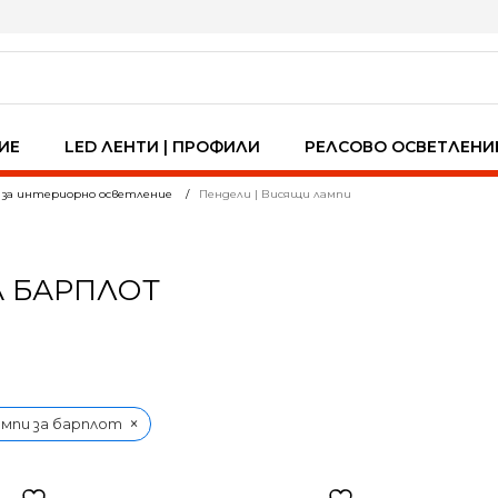
ИЕ
LED ЛЕНТИ | ПРОФИЛИ
РЕЛСОВО ОСВЕТЛЕНИ
 за интериорно осветление
Пендели | Висящи лампи
А БАРПЛОТ
×
мпи за барплот