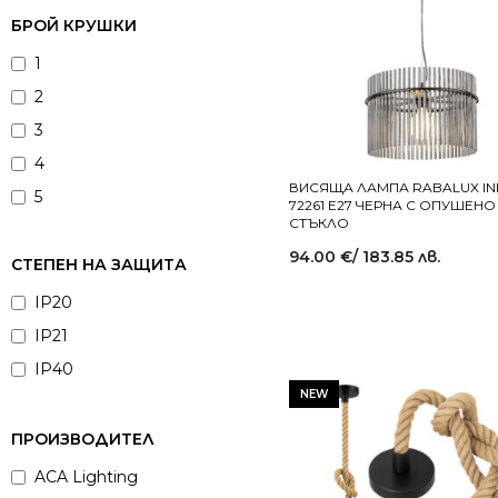
Син
БРОЙ КРУШКИ
Сребрист
1
Хром
2
Хром сатен
3
Червен
4
Черен
ВИСЯЩА ЛАМПА RABALUX IN
5
72261 E27 ЧЕРНА С ОПУШЕНО
Шампанско
СТЪКЛО
8
94.00
€
/ 183.85 лв.
10
СТЕПЕН НА ЗАЩИТА
IP20
IP21
IP40
NEW
ПРОИЗВОДИТЕЛ
ACA Lighting