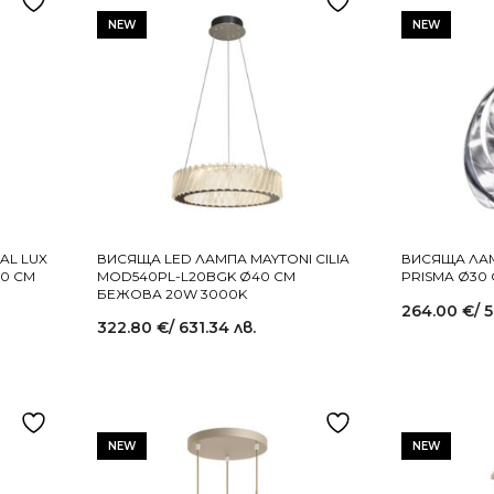
NEW
NEW
AL LUX
ВИСЯЩА LED ЛАМПА MAYTONI CILIA
ВИСЯЩА ЛАМ
40 СМ
MOD540PL-L20BGK Ø40 СМ
PRISMA Ø30
БЕЖОВА 20W 3000K
264.00
€
/ 
322.80
€
/ 631.34 лв.
NEW
NEW