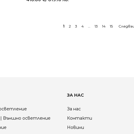
1
2
3
4
…
13
14
15
ЗА НАС
осветление
За нас
| Външно осветление
Контакти
ние
Новини