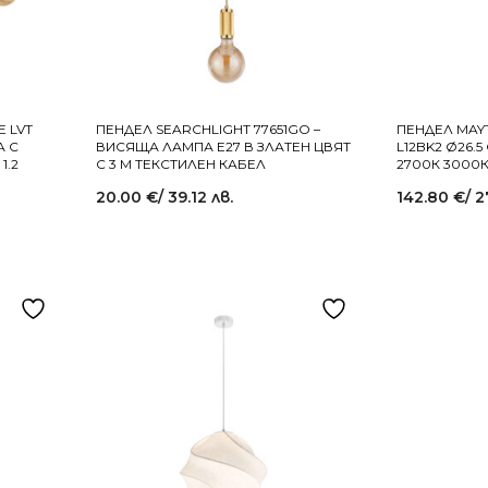
 LVT
ПЕНДЕЛ SEARCHLIGHT 77651GO –
ПЕНДЕЛ MAYT
А С
ВИСЯЩА ЛАМПА E27 В ЗЛАТЕН ЦВЯТ
L12BK2 Ø26.
1.2
С 3 М ТЕКСТИЛЕН КАБЕЛ
2700К 3000
20.00
€
/ 39.12 лв.
142.80
€
/ 2