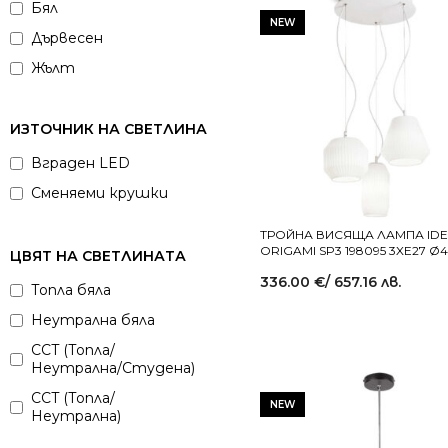
Бял
NEW
Дървесен
Жълт
Зелен
Злато
ИЗТОЧНИК НА СВЕТЛИНА
Кафяв
Вграден LED
Кехлибар
Сменяеми крушки
Коняк
ТРОЙНА ВИСЯЩА ЛАМПА IDE
Мед
ORIGAMI SP3 198095 3XE27 Ø
ЦВЯТ НА СВЕТЛИНАТА
Месинг
336.00
€
/ 657.16 лв.
Топла бяла
Опушен
Неутрална бяла
Оранжев
CCT (Топла/
Прозрачен
Неутрална/Студена)
Розов
CCT (Топла/
NEW
Неутрална)
Сив