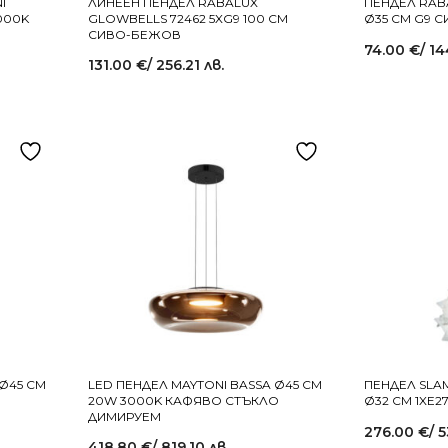
I
ЛИНЕЕН ПЕНДЕЛ RABALUX
ПЕНДЕЛ RAB
000K
GLOWBELLS 72462 5XG9 100 СМ
Ø35 СМ G9 
СИВО-БЕЖОВ
74.00
€
/ 14
131.00
€
/ 256.21 лв.
 Ø45 СМ
LED ПЕНДЕЛ MAYTONI BASSA Ø45 СМ
ПЕНДЕЛ SLAM
20W 3000K КАФЯВО СТЪКЛО
Ø32 СМ 1XE2
ДИМИРУЕМ
276.00
€
/ 
418.80
€
/ 819.10 лв.