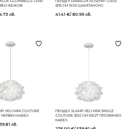
ALUX GLOWBELLS 72461
ПЕНДЕЛ RABALUX ROSEHIP 72303
СИВО-БЕЖОВ
Ø15 СМ 1XG9 ШАМПАНСКО
4.73 лв.
41.41
€
/ 80.99 лв.
P VELI MINI COUTURE
ПЕНДЕЛ SLAMP VELI MINI SINGLE
7 ЧЕРВЕН КАБЕЛ
COUTURE Ø32 СМ 1XE27 ПРОЗРАЧЕН
КАБЕЛ
539.81 лв.
276.00
€
/ 539.81 лв.