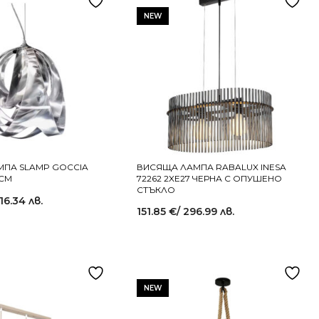
NEW
ПА SLAMP GOCCIA
ВИСЯЩА ЛАМПА RABALUX INESA
 СМ
72262 2XE27 ЧЕРНА С ОПУШЕНО
СТЪКЛО
516.34 лв.
151.85
€
/ 296.99 лв.
NEW