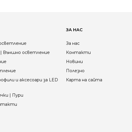
ЗА НАС
осветление
За нас
| Външно осветление
Контакти
ние
Новини
етление
Полезно
офили и аксесоари за LED
Карта на сайта
чки | Пури
онтакти