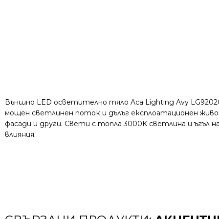
Външно LED осветително тяло Aca Lighting Avy LG9202
мощен светлинен поток и дълъг експлоатационен живот
фасади и други. Свети с топла 3000К светлина и ъгъл 
влияния.