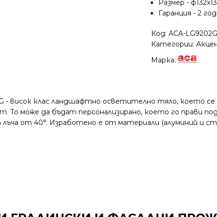
Размер - ф132x
Гаранция - 2 го
Код:
ACA-LG9202
Категории:
Акце
Марка:
G - висок клас ландшафтно осветително тяло, което се
. То може да бъдат персонализирано, което го прави п
на лъча от 40°. Изработено е от материали (алуминий и 