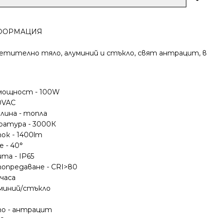
ФОРМАЦИЯ
тително тяло, алуминий и стъкло, свят антрацит, в
е
W
мощност - 100W
0VAC
лина - топла
атура - 3000К
ок - 1400lm
 - 40°
та - IP65
опредаване - CRI>80
часа
уминий/стъкло
о - антрацит