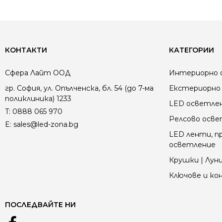
КОНТАКТИ
КАТЕГОРИИ
Сфера Лайт ООД
Интериорно 
гр. София, ул. Опълченска, бл. 54 (до 7-ма
Екстериорно 
поликлиника) 1233
LED осветле
T:
0888 065 970
Релсово осв
E:
sales@led-zona.bg
LED ленти, пр
осветление
Крушки | Луни
Ключове и к
ПОСЛЕДВАЙТЕ НИ