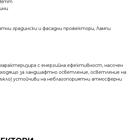
138mm
дини
G
нтни градински и фасадни прожектори
,
Лампи
 характеризира с енергийна ефективност, насочен
одходящо за ландшафтно осветление, осветление на
стъкло) устойчиви на неблагопориятни атмосферни