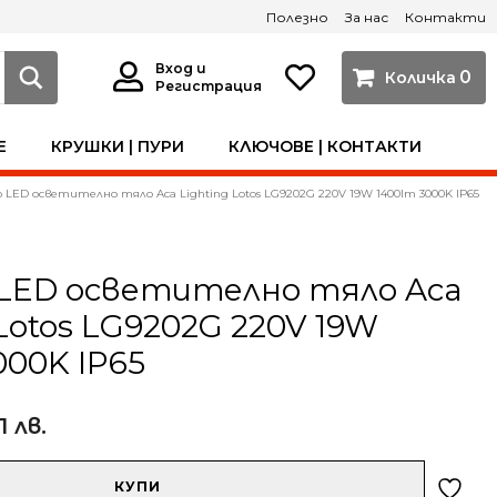
Полезно
За нас
Контакти
Вход и
0
Регистрация
Е
КРУШКИ | ПУРИ
КЛЮЧОВЕ | КОНТАКТИ
LED осветително тяло Aca Lighting Lotos LG9202G 220V 19W 1400lm 3000K IP65
LED осветително тяло Aca
 Lotos LG9202G 220V 19W
000K IP65
1 лв.
КУПИ