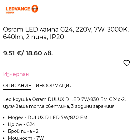
Osram LЕD лампa G24, 220V, 7W, 3000K,
640lm, 2 пина, IP20
9.51
€
/ 18.60 лв.
Изчерпан
ОПИСАНИЕ
ИНФОРМАЦИЯ
Led крушка Osram DULUX D LED 7W/830 EM G24q-2,
излъчваща топла светлина, 3 години гаранция
Модел - DULUX D LED 7W/830 EM
Цокъл - G24
Брой пина - 2
Мощност - 7W