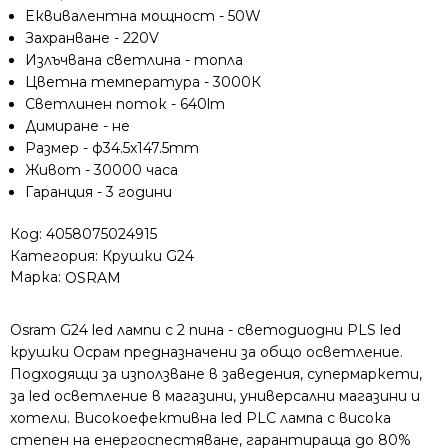
Eквивалентна мощност - 50W
Захранване - 220V
Излъчвана светлина - топла
Цветна температура - 3000К
Светлинен поток - 640lm
Димиране - не
Размер - ф34.5x147.5mm
Живот - 30000 часа
Гаранция - 3 години
Код:
4058075024915
Категория:
Крушки G24
Марка:
OSRAM
Osram G24 led лампи с 2 пина - светодиодни PLS led
крушки Осрам предназначени за общо осветление.
Подходящи за използване в заведения, супермаркети,
за led осветление в магазини, универсални магазини и
хотели. Високоефективна led PLC лампа с висока
степен на енергоспестяване, гарантираща до 80%