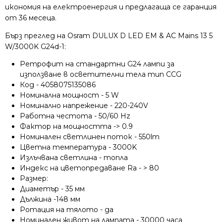
икономия на електроенергия и предлагаща се гаранция
от 36 месеца.
Бърз преглед на Osram DULUX D LED EM & AC Mains 13 5
W/3000K G24d-1:
Ретрофит на стандартни G24 лампи за
използване в осветителни тела тип CCG
Код - 4058075135086
Номинална мощност - 5 W
Номинално напрежение - 220-240V
Работна честота - 50/60 Hz
Фактор на мощността -> 0.9
Номинален светлинен поток - 550lm
Цветна температура - 3000K
Излъчвана светлина - топла
Индекс на цветопредаване Ra - > 80
Размер:
Диаметър - 35 мм
Дължина -148 мм
Ротация на тялото - да
Номинален живот на лампата - 30000 часа