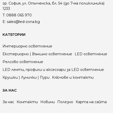
гр. София, ул. Опълченска, бл. 54 (до 7-ма поликлиника)
1233
T:
0888 065 970
E:
sales@led-zona.bg
КАТЕГОРИИ
Интериорно осветление
Екстериорно | Външно осветление
LED осветление
Релсово осветление
LED ленти, профили и аксесоари за LED осветление
Крушки | Лунички | Пури
Ключове и контакти
ЗА НАС
За нас
Контакти
Новини
Полезно
Карта на сайта