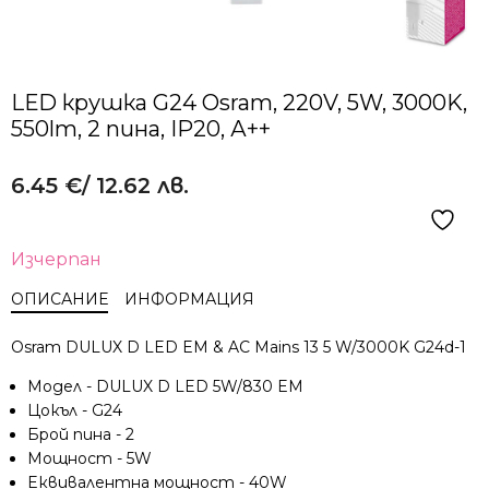
LЕD крушкa G24 Osram, 220V, 5W, 3000K,
550lm, 2 пина, IP20, А++
6.45
€
/ 12.62 лв.
Изчерпан
ОПИСАНИЕ
ИНФОРМАЦИЯ
Osram DULUX D LED EM & AC Mains 13 5 W/3000K G24d-1
Модел - DULUX D LED 5W/830 EM
Цокъл - G24
Брой пина - 2
Мощност - 5W
Eквивалентна мощност - 40W