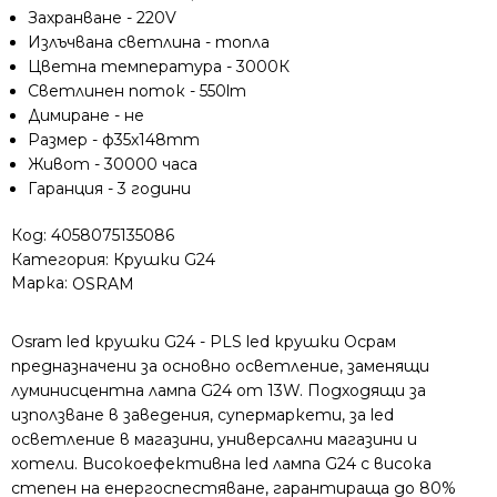
Захранване - 220V
Излъчвана светлина - топла
Цветна температура - 3000К
Светлинен поток - 550lm
Димиране - не
Размер - ф35x148mm
Живот - 30000 часа
Гаранция - 3 години
Код:
4058075135086
Категория:
Крушки G24
Марка:
OSRAM
Osram led крушки G24 - PLS led крушки Осрам
предназначени за основно осветление, заменящи
луминисцентна лампа G24 от 13W. Подходящи за
използване в заведения, супермаркети, за led
осветление в магазини, универсални магазини и
хотели. Високоефективна led лампа G24 с висока
степен на енергоспестяване, гарантираща до 80%