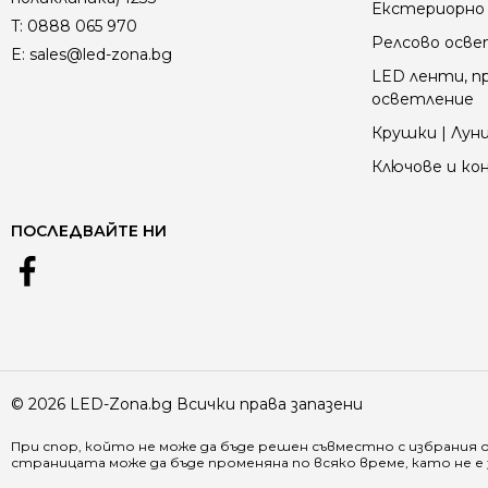
Екстериорно 
T:
0888 065 970
Релсово осв
E:
sales@led-zona.bg
LED ленти, пр
осветление
Крушки | Луни
Ключове и к
ПОСЛЕДВАЙТЕ НИ
© 2026 LED-Zona.bg Всички права запазени
При спор, който не може да бъде решен съвместно с избрания 
страницата може да бъде променяна по всяко време, като не 