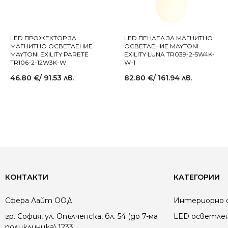
LED ПРОЖЕКТОР ЗА
LED ПЕНДЕЛ ЗА МАГНИТНО
МАГНИТНО ОСВЕТЛЕНИЕ
ОСВЕТЛЕНИЕ MAYTONI
MAYTONI EXILITY PARETE
EXILITY LUNA TR039-2-5W4K-
TR106-2-12W3K-W
W-1
46.80
€
/ 91.53 лв.
82.80
€
/ 161.94 лв.
КОНТАКТИ
КАТЕГОРИИ
Сфера Лайт ООД
Интериорно 
гр. София, ул. Опълченска, бл. 54 (до 7-ма
LED осветле
поликлиника) 1233