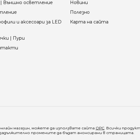
| Външно осветление
Новини
етление
Полезно
офили и аксесоари за LED
Карта на сайта
чки | Пури
онтакти
онлайн магазин, можете да използвате сайта
ОРС
. Всички продук
е задължително промените да бъдат анонсирани в страницата.