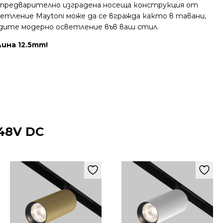
при предварително изградена носеща конструкция от
етление Maytoni може да се вгражда както в тавани,
адите модерно осветление във ваш стил.
лина 12.5mm!
48V DC