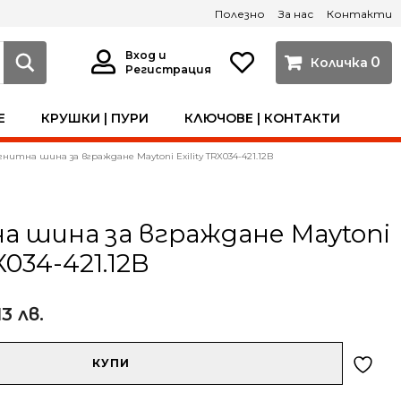
Полезно
За нас
Контакти
Вход и
0
Регистрация
Е
КРУШКИ | ПУРИ
КЛЮЧОВЕ | КОНТАКТИ
нитна шина за вграждане Maytoni Exility TRX034-421.12B
 шина за вграждане Maytoni
RX034-421.12B
13 лв.
КУПИ