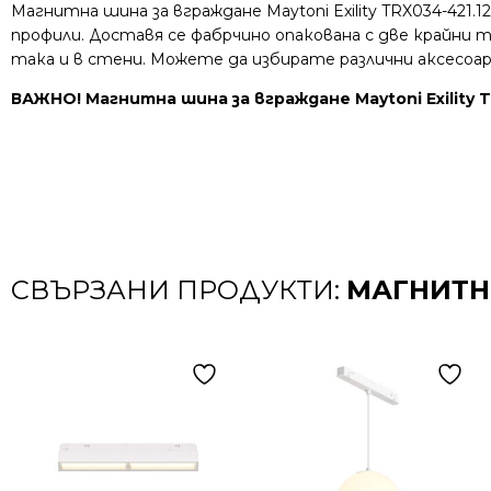
Магнитна шина за вграждане Maytoni Exility TRX034-421
профили. Доставя се фабрчино опакована с две крайни 
така и в стени. Можете да избирате различни аксесоа
ВАЖНО! Магнитна шина за вграждане Maytoni Exility 
СВЪРЗАНИ ПРОДУКТИ:
МАГНИТНО