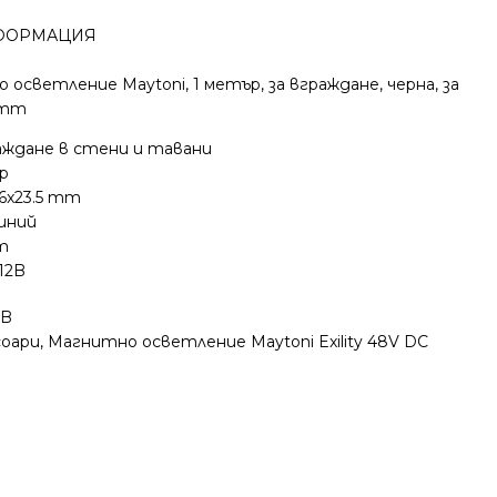
ФОРМАЦИЯ
 осветление Maytoni, 1 метър, за вграждане, черна, за
5mm
аждане в стени и тавани
р
6x23.5 mm
иний
т
12B
2B
соари
,
Магнитно осветление Maytoni Exility 48V DC