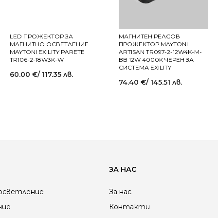
LED ПРОЖЕКТОР ЗА
МАГНИТЕН РЕЛСОВ
МАГНИТНО ОСВЕТЛЕНИЕ
ПРОЖЕКТОР MAYTONI
MAYTONI EXILITY PARETE
ARTISAN TR097-2-12W4K-M-
TR106-2-18W3K-W
BB 12W 4000K ЧЕРЕН ЗА
СИСТЕМА EXILITY
60.00
€
/ 117.35 лв.
74.40
€
/ 145.51 лв.
ЗА НАС
осветление
За нас
ние
Контакти