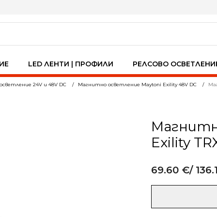
ИЕ
LED ЛЕНТИ | ПРОФИЛИ
РЕЛСОВО ОСВЕТЛЕНИ
осветление 24V и 48V DC
Магнитно осветление Maytoni Exility 48V DC
Маг
Магнитна
Exility T
69.60
€
/ 136.
Alternative:
количество
за
Магнитна