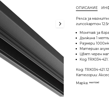
шина
ОПИСАНИЕ
ИН
за
вграждане
Релса за магнитно
Maytoni
гипсокартон 12.
Exility
TRX034-
Монтаж за вгр
421.12B
Дължина 1 метъ
Размери 1000х4
Материал алум
Цвят черен ма
Код TRX034-421.
Код:
TRX034-421.1
Категории:
Аксе
Марка: