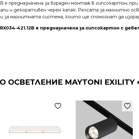
.12B е предназначена за вграден монтаж в гипсокартон, 
тапи и декoративен черен капак. Релсата за магнитно осв
ри за магнитната система, които ще спомогнат да изгр
TRX034-421.12B е предназначена за гипсокартон с дебе
 ОСВЕТЛЕНИЕ MAYTONI EXILITY 