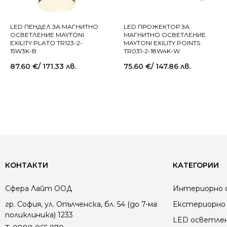
LED ПЕНДЕЛ ЗА МАГНИТНО
LED ПРОЖЕКТОР ЗА
ОСВЕТЛЕНИЕ MAYTONI
МАГНИТНО ОСВЕТЛЕНИЕ
EXILITY PLATO TR123-2-
MAYTONI EXILITY POINTS
15W3K-B
TR031-2-18W4K-W
87.60
€
/ 171.33 лв.
75.60
€
/ 147.86 лв.
КОНТАКТИ
КАТЕГОРИИ
Сфера Лайт ООД
Интериорно 
гр. София, ул. Опълченска, бл. 54 (до 7-ма
Екстериорно 
поликлиника) 1233
LED осветле