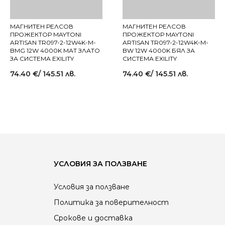
МАГНИТЕН РЕЛСОВ
МАГНИТЕН РЕЛСОВ
ПРОЖЕКТОР MAYTONI
ПРОЖЕКТОР MAYTONI
ARTISAN TR097-2-12W4K-M-
ARTISAN TR097-2-12W4K-M-
BMG 12W 4000K МАТ ЗЛАТО
BW 12W 4000K БЯЛ ЗА
ЗА СИСТЕМА EXILITY
СИСТЕМА EXILITY
74.40
€
/ 145.51 лв.
74.40
€
/ 145.51 лв.
УСЛОВИЯ ЗА ПОЛЗВАНЕ
Условия за ползване
Политика за поверителност
Срокове и доставка