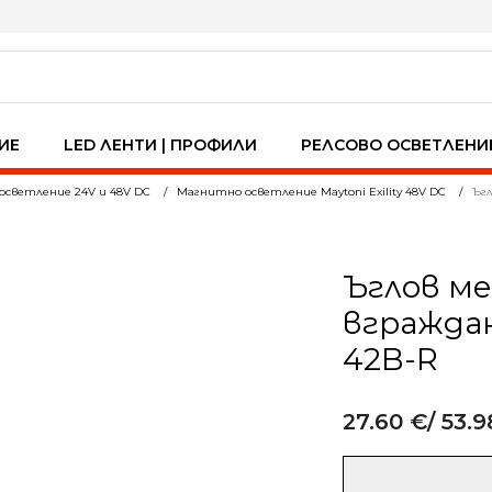
ИЕ
LED ЛЕНТИ | ПРОФИЛИ
РЕЛСОВО ОСВЕТЛЕНИ
осветление 24V и 48V DC
Магнитно осветление Maytoni Exility 48V DC
Ъгл
Ъглов ме
вграждан
42B-R
27.60
€
/ 53.9
Alternative:
количество