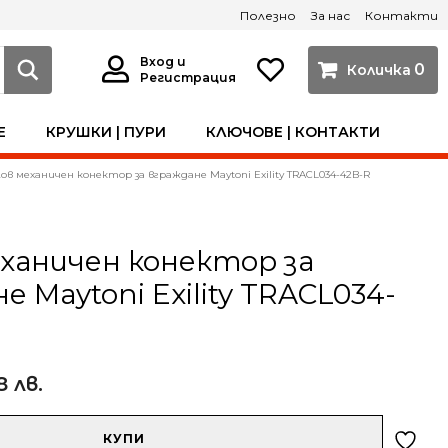
Полезно
За нас
Контакти
Вход и
0
Регистрация
Е
КРУШКИ | ПУРИ
КЛЮЧОВЕ | КОНТАКТИ
ов механичен конектор за вграждане Maytoni Exility TRACL034-42B-R
ханичен конектор за
е Maytoni Exility TRACL034-
8 лв.
КУПИ