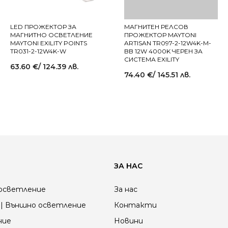
LED ПРОЖЕКТОР ЗА
МАГНИТЕН РЕЛСОВ
МАГНИТНО ОСВЕТЛЕНИЕ
ПРОЖЕКТОР MAYTONI
MAYTONI EXILITY POINTS
ARTISAN TR097-2-12W4K-M-
TR031-2-12W4K-W
BB 12W 4000K ЧЕРЕН ЗА
СИСТЕМА EXILITY
63.60
€
/ 124.39 лв.
74.40
€
/ 145.51 лв.
ЗА НАС
осветление
За нас
| Външно осветление
Контакти
ние
Новини