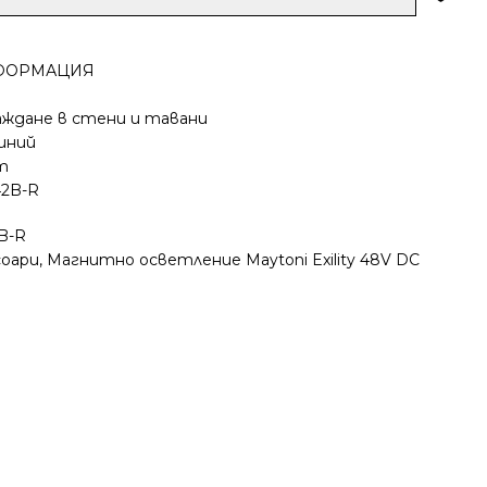
ФОРМАЦИЯ
аждане в стени и тавани
иний
т
42B-R
B-R
соари
,
Магнитно осветление Maytoni Exility 48V DC