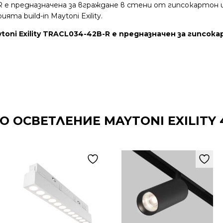
-R e предназначена за вграждане в стени от гипсокартон 
а build-in Maytoni Exility.
oni Exility TRACL034-42B-R е предназначен за гипсока
 ОСВЕТЛЕНИЕ MAYTONI EXILITY 