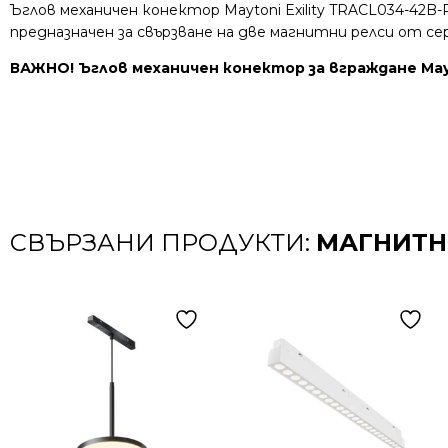
Ъглов механичен конектор Maytoni Exility TRACL034-42B
предназначен за свързване на две магнитни релси от серият
ВАЖНО! Ъглов механичен конектор за вграждане Mayt
СВЪРЗАНИ ПРОДУКТИ:
МАГНИТНО