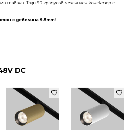
или тавани. Този 90 градусов механичен конектор е
ртон с дебелина 9.5mm!
48V DC