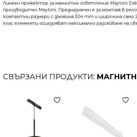
Линеен прожектор за магнитно осветление Maytoni Exil
производител Maytoni. Предназначен е за монтаж в релс
компактни размери с дължина 304 mm и широчина само 2
клас елементи осигуряват максимално разсейване на св
СВЪРЗАНИ ПРОДУКТИ:
МАГНИТНО