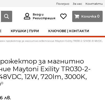
Полезно
За нас
Контакти
Вход и
0
Регистрация
Е
КРУШКИ | ПУРИ
КЛЮЧОВЕ | КОНТАКТИ
еен прожектор за магнитно осветление Maytoni Exility TR030-2-12W3K-B 48VDC, 12W,
прожектор за магнитно
е Maytoni Exility TR030-2-
48VDC, 12W, 720lm, 3000K,
0°
66 лв.