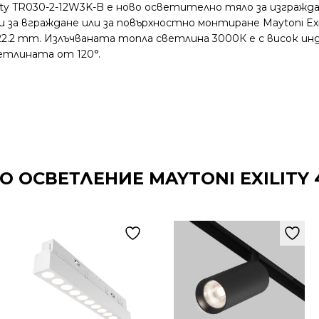
ity TR030-2-12W3K-B е ново осветително тяло за изгражд
и за вграждане или за повърхностно монтиране Maytoni E
2.2 mm. Излъчваната топла светлина 3000К е с висок инд
етлината от 120°.
 ОСВЕТЛЕНИЕ MAYTONI EXILITY 