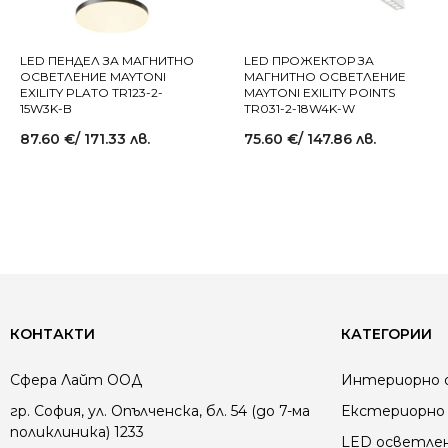
LED ПЕНДЕЛ ЗА МАГНИТНО
LED ПРОЖЕКТОР ЗА
ОСВЕТЛЕНИЕ MAYTONI
МАГНИТНО ОСВЕТЛЕНИЕ
EXILITY PLATO TR123-2-
MAYTONI EXILITY POINTS
15W3K-B
TR031-2-18W4K-W
87.60
€
/ 171.33 лв.
75.60
€
/ 147.86 лв.
КОНТАКТИ
КАТЕГОРИИ
Сфера Лайт ООД
Интериорно 
гр. София, ул. Опълченска, бл. 54 (до 7-ма
Екстериорно 
поликлиника) 1233
LED осветле