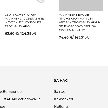
LED ПРОЖЕКТОР ЗА
МАГНИТЕН РЕЛСОВ
МАГНИТНО ОСВЕТЛЕНИЕ
ПРОЖЕКТОР MAYTONI
MAYTONI EXILITY POINTS
ARTISAN TR097-2-12W4K-M-
TR031-2-12W4K-W
BB 12W 4000K ЧЕРЕН ЗА
СИСТЕМА EXILITY
63.60
€
/ 124.39 лв.
74.40
€
/ 145.51 лв.
ЗА НАС
осветление
За нас
| Външно осветление
Контакти
ние
Новини