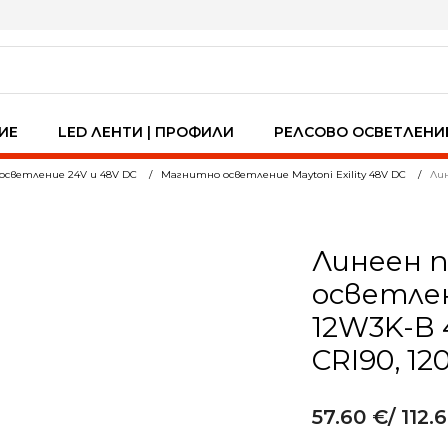
ИЕ
LED ЛЕНТИ | ПРОФИЛИ
РЕЛСОВО ОСВЕТЛЕНИ
осветление 24V и 48V DC
Магнитно осветление Maytoni Exility 48V DC
Лин
Линеен 
осветлени
12W3K-B 
CRI90, 12
57.60
€
/ 112.