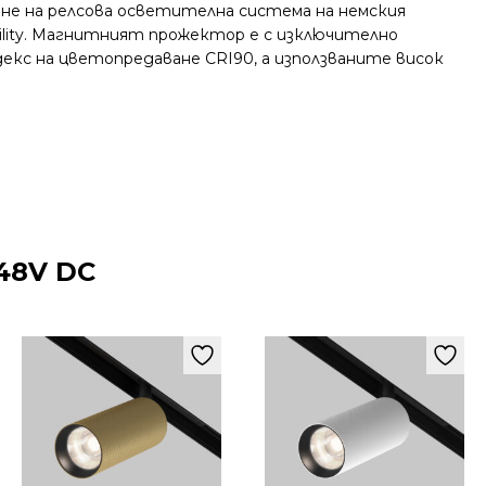
ане на релсова осветителна система на немския
xility. Магнитният прожектор е с изключително
екс на цветопредаване CRI90, а използваните висок
48V DC