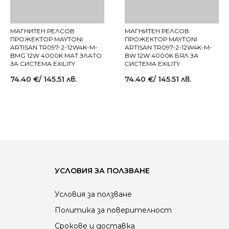
МАГНИТЕН РЕЛСОВ
МАГНИТЕН РЕЛСОВ
ПРОЖЕКТОР MAYTONI
ПРОЖЕКТОР MAYTONI
ARTISAN TR097-2-12W4K-M-
ARTISAN TR097-2-12W4K-M-
BMG 12W 4000K МАТ ЗЛАТО
BW 12W 4000K БЯЛ ЗА
ЗА СИСТЕМА EXILITY
СИСТЕМА EXILITY
74.40
€
/ 145.51 лв.
74.40
€
/ 145.51 лв.
УСЛОВИЯ ЗА ПОЛЗВАНЕ
Условия за ползване
Политика за поверителност
Срокове и доставка