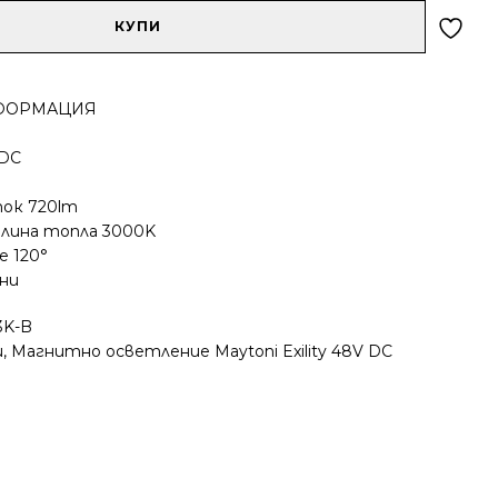
КУПИ
ФОРМАЦИЯ
VDC
ок 720lm
тлина топла 3000K
е 120°
ини
3K-B
и
,
Магнитно осветление Maytoni Exility 48V DC