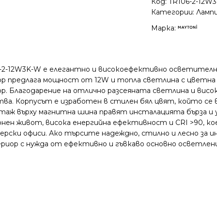
Код:
TR106-2-12W
Категории:
Ламп
Марка:
06-2-12W3K-W е елегантно и високоефективно осветителн
ктор предлага мощност от 12W и топла светлина с цветн
р. Благодарение на отлично разсеяната светлина и висо
ва. Корпусът е изработен в стилен бял цвят, който се 
таж върху магнитна шина правят инсталацията бърза и 
онен живот, висока енергийна ефективност и CRI >90, 
нерски офиси. Ако търсите надеждно, стилно и лесно за 
ериор с нужда от ефективно и гъвкаво основно осветлен