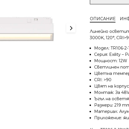
за
LED
прожектор
ОПИСАНИЕ
ИН
за
магнитно
Линейно осветите
осветление
3000K, 120°, CRI>
Maytoni
Exility
Модел: TR106-2
Parete
Серия: Exility – 
TR106-
Мощност: 12W
2-
Светлинен пото
12W3K-
Цветна темпер
W
CRI: >90
Цвят на корпус
Монтаж: За 48
Ъгъл на осветяв
Размери: 219 m
Материал: Алу
Приложение: жи