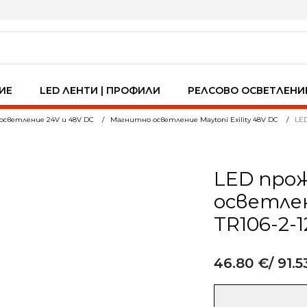
ИЕ
LED ЛЕНТИ | ПРОФИЛИ
РЕЛСОВО ОСВЕТЛЕНИ
осветление 24V и 48V DC
Магнитно осветление Maytoni Exility 48V DC
LED
LED про
осветлени
TR106-2-
46.80
€
/ 91.5
Alternative:
количество