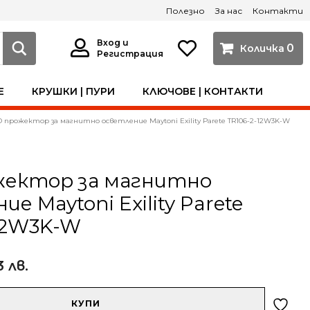
Полезно
За нас
Контакти
Вход и
0
Регистрация
Е
КРУШКИ | ПУРИ
КЛЮЧОВЕ | КОНТАКТИ
 прожектор за магнитно осветление Maytoni Exility Parete TR106-2-12W3K-W
жектор за магнитно
е Maytoni Exility Parete
12W3K-W
3 лв.
КУПИ