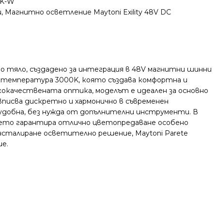
3K-W
и
,
Магнитно осветление Maytoni Exility 48V DC
о тяло, създадено за интеграция в 48V магнитни шинни
а температура 3000K, която създава комфортна и
кокачествената оптика, моделът е идеален за основно
вписва дискретно и хармонично в съвременен
удобна, без нужда от допълнителни инструменти. В
което гарантира отлично цветопредаване особено
инсталиране осветително решение, Maytoni Parete
ие.