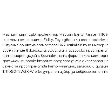
Магнитният LED прожектор Maytoni Exility Parete TR1
системи от серията Exility. Този двоен линеен проже
визуално приятна атмосфера във всякакъв тип интерио
осветление в жилищни, офисни и търговски пространст
интериорен дизайн. Компактната форма и лесният мон
допълнение, прожекторът предлага дълъг експлоатаци
важно за пространства като магазини, галерии и дизай
TR106-2-12W3K-W е безупречен избор за съвременен инт