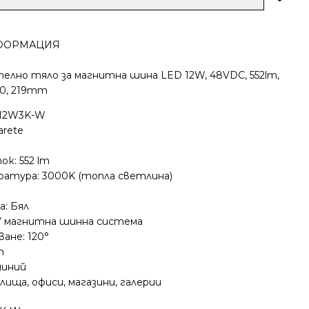
ФОРМАЦИЯ
лно тяло за магнитна шина LED 12W, 48VDC, 552lm,
90, 219mm
-12W3K-W
Parete
к: 552 lm
атура: 3000K (топла светлина)
а: Бял
V магнитна шинна система
ане: 120°
m
миний
лища, офиси, магазини, галерии