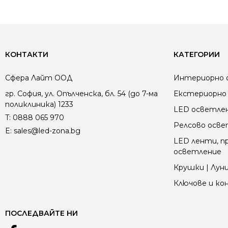
КОНТАКТИ
КАТЕГОРИИ
Сфера Лайт ООД
Интериорно 
гр. София, ул. Опълченска, бл. 54 (до 7-ма
Екстериорно 
поликлиника) 1233
LED осветле
T:
0888 065 970
Релсово осв
E:
sales@led-zona.bg
LED ленти, пр
осветление
Крушки | Луни
Ключове и к
ПОСЛЕДВАЙТЕ НИ