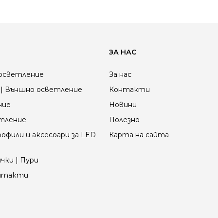
ЗА НАС
осветление
За нас
| Външно осветление
Контакти
ние
Новини
етление
Полезно
офили и аксесоари за LED
Карта на сайта
чки | Пури
онтакти