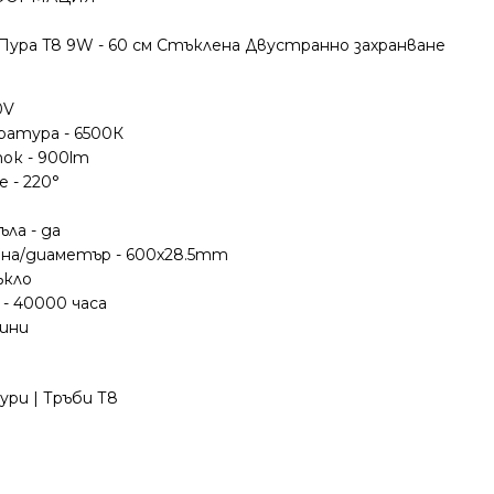
ура T8 9W - 60 см Стъклена Двустранно захранване
0V
атура - 6500К
ок - 900lm
 - 220°
ла - да
ина/диаметър - 600x28.5mm
ъкло
- 40000 часа
дини
ури | Тръби Т8