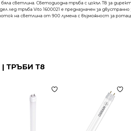
а бяла светлина. Светодиодна тръба с цокъл T8 за дирек
л лед тръба Vito 1600021 e предназначен за двустранно
 поток на светлина от 900 лумена с възможност за ротаци
 | ТРЪБИ Т8