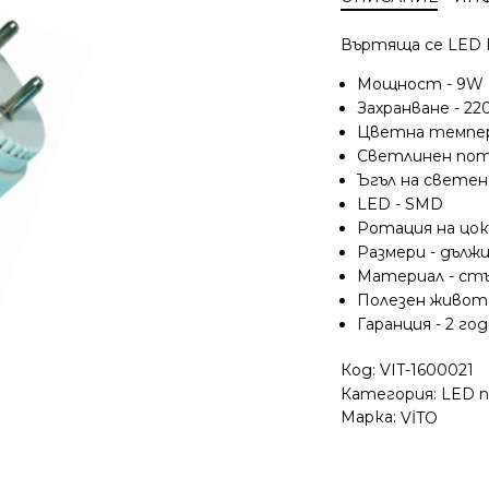
Въртяща се LED П
Мощност - 9W
Захранване - 22
Цветна темпер
Светлинен пот
Ъгъл на светене
LED - SMD
Ротация на цокъ
Размери - дълж
Материал - ст
Полезен живот 
Гаранция - 2 го
Код:
VIT-1600021
Категория:
LED п
Марка:
VİTO