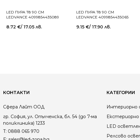
LED ПУРА T8 90 СМ
LED ПУРА T8 90 СМ
LEDVANCE 4099854435089
LEDVANCE 4099854435065
8.72
€
/ 17.05 лв.
9.15
€
/ 17.90 лв.
КОНТАКТИ
КАТЕГОРИИ
Сфера Лайт ООД
Интериорно 
гр. София, ул. Опълченска, бл. 54 (до 7-ма
Екстериорно 
поликлиника) 1233
LED осветле
T:
0888 065 970
Релсово осв
E:
sales@led-zona.bg