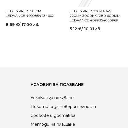
LED ПУРА T8 150 СМ
LED ПУРА Т8 220V 6.6W
LEDVANCE 4099854434662
720LM 3000K CRI80 600MM
LEDVANCE 4099854038969
8.69
€
/ 17.00 лв.
5.12
€
/ 10.01 лв.
УСЛОВИЯ ЗА ПОЛЗВАНЕ
Условия за ползване
Политика за поверителност
Срокове и доставка
Методи на плащане