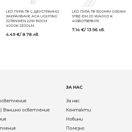
LED ПУРА T8 С ДВУСТРАННО
LED ПУРА Т8 1500MM OSRAM
ЗАХРАНВАНЕ ACA LIGHTING
ST8E-EM 20 W/4000 K
22T8NWEN 22W 150СМ
4058075818019
4000K 2300LM
7.14
€
/ 13.96 лв.
4.49
€
/ 8.78 лв.
ЗА НАС
осветление
За нас
| Външно осветление
Контакти
ние
Новини
етление
Полезно