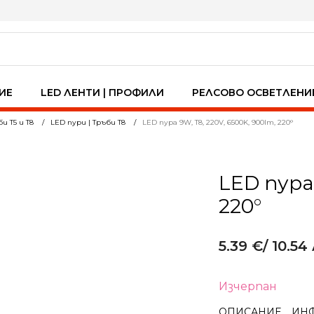
ИЕ
LED ЛЕНТИ | ПРОФИЛИ
РЕЛСОВО ОСВЕТЛЕНИ
и Т5 и Т8
LED пури | Тръби Т8
LED пура 9W, T8, 220V, 6500K, 900lm, 220°
LED пура 
220°
5.39
€
/ 10.54 
Изчерпан
ОПИСАНИЕ
ИН