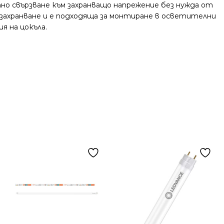
тно свързване към захранващо напрежение без нужда от
 захранване и е подходяща за монтиране в осветителни
я на цокъла.