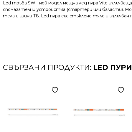
Led тръба 9W - нов модел мощна лед пура Vito излъчващ
спомагателни устройства (стартери или баласти). Моде
тела и шини Т8. Led пура със стъклено тяло и излъчван
СВЪРЗАНИ ПРОДУКТИ:
LED ПУРИ