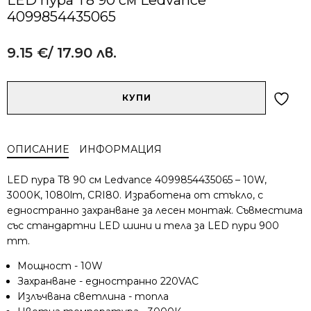
4099854435065
9.15
€
/ 17.90 лв.
Alternative:
количество
КУПИ
за
LED
пура
ОПИСАНИЕ
ИНФОРМАЦИЯ
T8
90
LED пура T8 90 см Ledvance 4099854435065 – 10W,
см
3000K, 1080lm, CRI80. Изработена от стъкло, с
Ledvance
едностранно захранване за лесен монтаж. Съвместима
4099854435065
със стандартни LED шини и тела за LED пури 900
mm.
Мощност - 10W
Захранване - едностранно 220VAC
Излъчвана светлина - топла