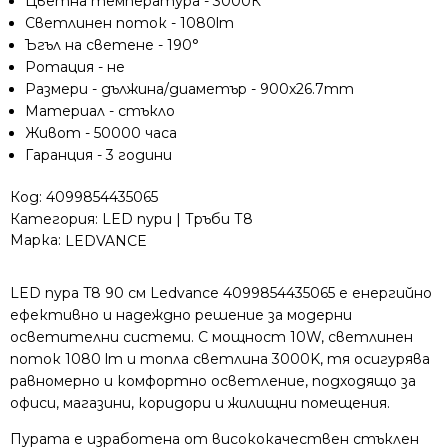
Цветна температура - 3000К
Светлинен поток - 1080lm
Ъгъл на светене - 190°
Ротация - не
Размери - дължина/диаметър - 900x26.7mm
Материал - стъкло
Живот - 50000 часа
Гаранция - 3 години
Код:
4099854435065
Категория:
LED пури | Тръби Т8
Марка:
LEDVANCE
LED пура T8 90 см Ledvance 4099854435065 е енергийно
ефективно и надеждно решение за модерни
осветителни системи. С мощност 10W, светлинен
поток 1080 lm и топла светлина 3000K, тя осигурява
равномерно и комфортно осветление, подходящо за
офиси, магазини, коридори и жилищни помещения.
Пурата е изработена от висококачествен стъклен