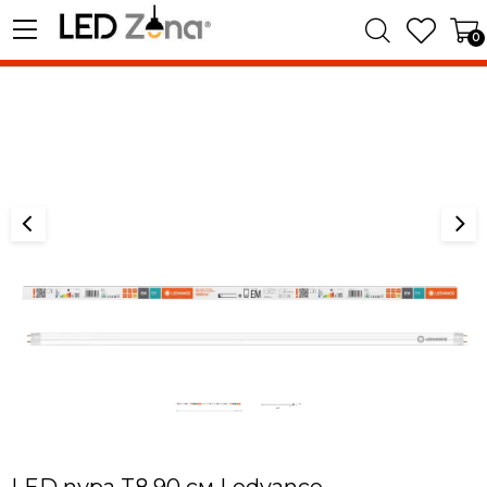
0
LED пура T8 90 см Ledvance