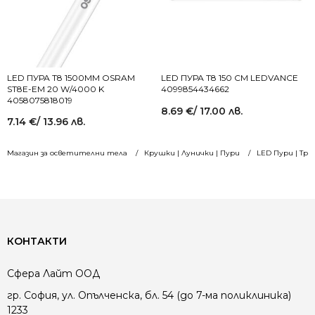
LED ПУРА Т8 1500MM OSRAM
LED ПУРА T8 150 СМ LEDVANCE
ST8E-EM 20 W/4000 K
4099854434662
4058075818019
8.69
€
/ 17.00 лв.
7.14
€
/ 13.96 лв.
Магазин за осветителни тела
Крушки | Лунички | Пури
LED Пури | Тръб
КОНТАКТИ
Сфера Лайт ООД
гр. София, ул. Опълченска, бл. 54 (до 7-ма поликлиника)
1233