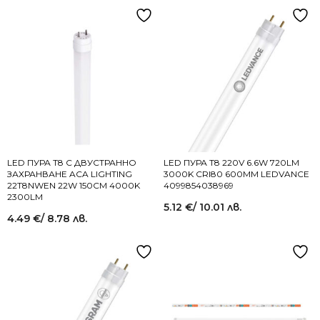
LED ПУРА T8 С ДВУСТРАННО
LED ПУРА Т8 220V 6.6W 720LM
ЗАХРАНВАНЕ ACA LIGHTING
3000K CRI80 600MM LEDVANCE
22T8NWEN 22W 150СМ 4000K
4099854038969
2300LM
5.12
€
/ 10.01 лв.
4.49
€
/ 8.78 лв.