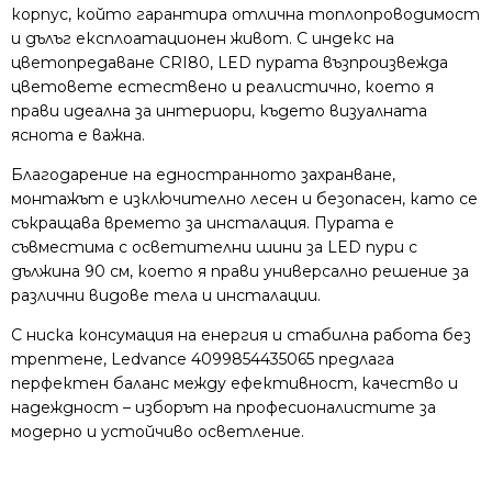
корпус, който гарантира отлична топлопроводимост
и дълъг експлоатационен живот. С индекс на
цветопредаване CRI80, LED пурата възпроизвежда
цветовете естествено и реалистично, което я
прави идеална за интериори, където визуалната
яснота е важна.
Благодарение на едностранното захранване,
монтажът е изключително лесен и безопасен, като се
съкращава времето за инсталация. Пурата е
съвместима с осветителни шини за LED пури с
дължина 90 см, което я прави универсално решение за
различни видове тела и инсталации.
С ниска консумация на енергия и стабилна работа без
трептене, Ledvance 4099854435065 предлага
перфектен баланс между ефективност, качество и
надеждност – изборът на професионалистите за
модерно и устойчиво осветление.