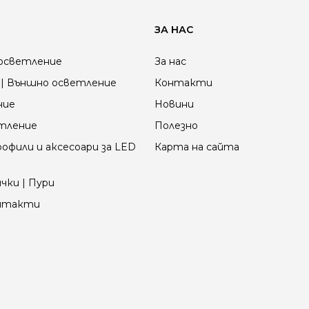
ЗА НАС
осветление
За нас
| Външно осветление
Контакти
ние
Новини
етление
Полезно
офили и аксесоари за LED
Карта на сайта
чки | Пури
онтакти