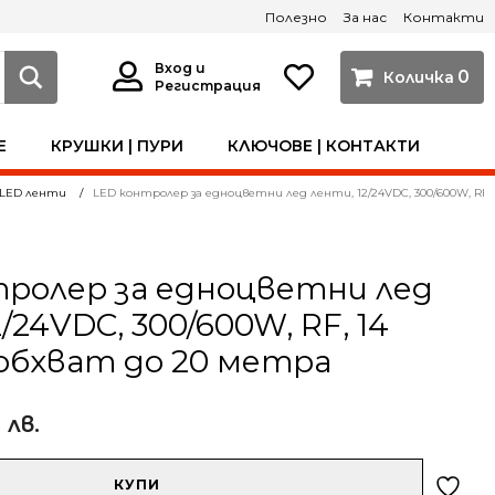
Полезно
За нас
Контакти
Вход и
0
Регистрация
Е
КРУШКИ | ПУРИ
КЛЮЧОВЕ | КОНТАКТИ
 LED ленти
LED контролер за едноцветни лед ленти, 12/24VDC, 300/600W, RF,
тролер за едноцветни лед
/24VDC, 300/600W, RF, 14
обхват до 20 метра
4 лв.
КУПИ