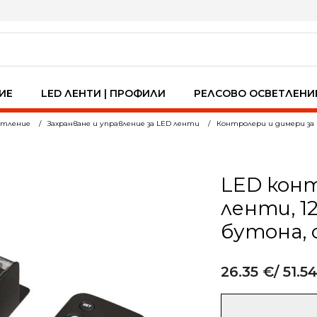
ИЕ
LED ЛЕНТИ | ПРОФИЛИ
РЕЛСОВО ОСВЕТЛЕНИ
ветление
Захранване и управление за LED ленти
Контролери и димери за
LED кон
ленти, 12
бутона, 
26.35
€
/ 51.5
Alternative:
количество