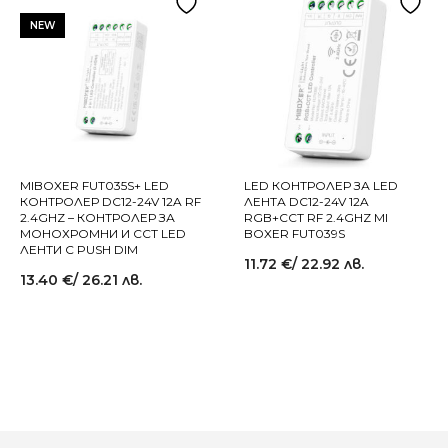
NEW
MIBOXER FUT035S+ LED
LED КОНТРОЛЕР ЗА LED
КОНТРОЛЕР DC12-24V 12A RF
ЛЕНТА DC12-24V 12A
2.4GHZ – КОНТРОЛЕР ЗА
RGB+CCT RF 2.4GHZ MI
МОНОХРОМНИ И CCT LED
BOXER FUT039S
ЛЕНТИ С PUSH DIM
11.72
€
/ 22.92 лв.
13.40
€
/ 26.21 лв.