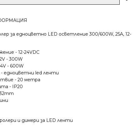
ФОРМАЦИЯ
ролер за едноцветно LED осветление 300/600W, 25A, 12-
ение - 12-24VDC
2V - 300W
4V - 600W
- едноцветни led ленти
твие - 20 метра
та - IP20
1х32mm
дини
олери и димери за LED ленти