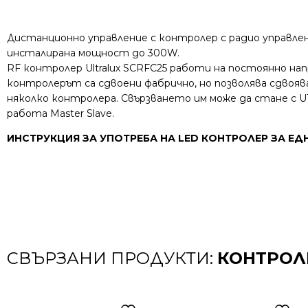
Дистанционно управление с контролер с радио управлен
инсталирана мощност до 300W.
RF контролер Ultralux SCRFC25 работи на постоянно на
контролерът са сдвоени фабрично, но позволява сдвояв
няколко контролера. Свързването им може да стане с U
работа Master Slave.
ИНСТРУКЦИЯ ЗА УПОТРЕБА НА LED КОНТРОЛЕР ЗА ЕД
СВЪРЗАНИ ПРОДУКТИ:
КОНТРОЛ