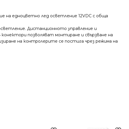
ние на едноцветно лед осветление 12VDC с обща
d осветление. Дистанционното управление и
5 конектори позволяват монтиране и свързване на
изиране на контролерите се постига чрез режима на