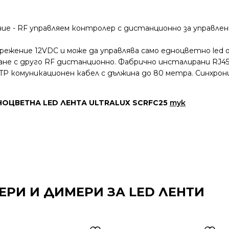
ие - RF управляем контролер с дистанционно за управле
прежение 12VDC и може да управлява само едноцветнo le
ане с друго RF дистанционно. Фабрично инсталирани RJ4
TP комуникационен кабел с дължина до 80 метра. Синхрон
НОЦВЕТНА LED ЛЕНТА ULTRALUX SCRFC25
тук
ЕРИ И ДИМЕРИ ЗА LED ЛЕНТИ