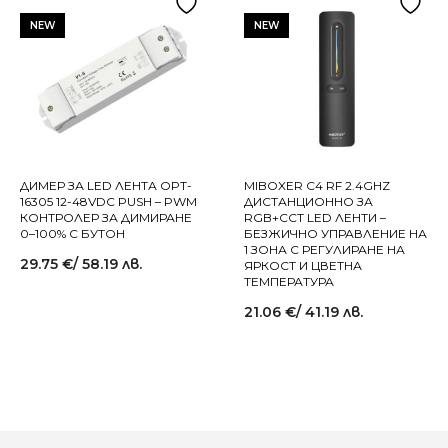
NEW
NEW
ДИМЕР ЗА LED ЛЕНТА OPT-
MIBOXER C4 RF 2.4GHZ
16305 12-48VDC PUSH – PWM
ДИСТАНЦИОННО ЗА
КОНТРОЛЕР ЗА ДИМИРАНЕ
RGB+CCT LED ЛЕНТИ –
0–100% С БУТОН
БЕЗЖИЧНО УПРАВЛЕНИЕ НА
1 ЗОНА С РЕГУЛИРАНЕ НА
29.75
€
/ 58.19 лв.
ЯРКОСТ И ЦВЕТНА
ТЕМПЕРАТУРА
21.06
€
/ 41.19 лв.