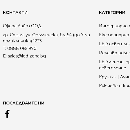
КОНТАКТИ
КАТЕГОРИИ
Сфера Лайт ООД
Интериорно 
гр. София, ул. Опълченска, бл. 54 (до 7-ма
Екстериорно 
поликлиника) 1233
LED осветле
T:
0888 065 970
Релсово осв
E:
sales@led-zona.bg
LED ленти, пр
осветление
Крушки | Луни
Ключове и к
ПОСЛЕДВАЙТЕ НИ