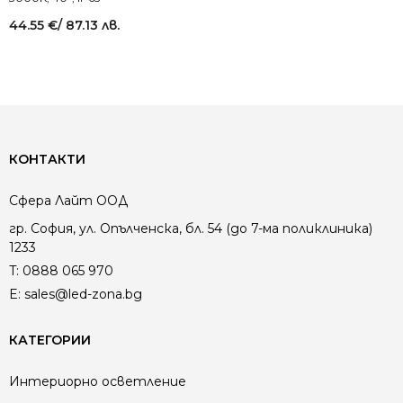
44.55
€
/ 87.13 лв.
КОНТАКТИ
Сфера Лайт ООД
гр. София, ул. Опълченска, бл. 54 (до 7-ма поликлиника)
1233
T:
0888 065 970
E:
sales@led-zona.bg
КАТЕГОРИИ
Интериорно осветление