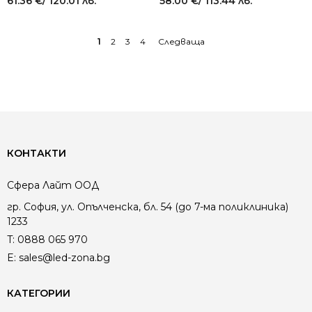
61.36
€
/ 120.01 лв.
58.00
€
/ 113.44 лв.
1
2
3
4
КОНТАКТИ
Сфера Лайт ООД
гр. София, ул. Опълченска, бл. 54 (до 7-ма поликлиника)
1233
T:
0888 065 970
E:
sales@led-zona.bg
КАТЕГОРИИ