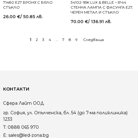
71480 E27 БРОНЗ С БЯЛО
34102-1BK LUX & BELLE – IP44
СТЪКЛО
СТЕННА ЛАМПА С ФАСУНГА E27,
ЧЕРЕН МЕТАЛ И СТЪКЛО
26.00
€
/ 50.85 лв.
70.00
€
/ 136.91 лв.
1
2
3
4
…
7
8
9
КОНТАКТИ
Сфера Лайт ООД
гр. София, ул. Опълченска, бл. 54 (до 7-ма поликлиника)
1233
T:
0888 065 970
E:
sales@led-zona.bg