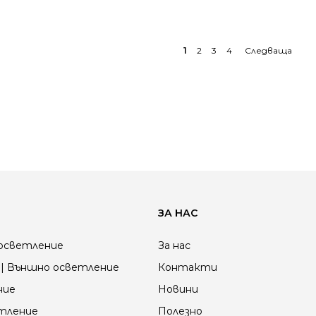
1
2
3
4
ЗА НАС
осветление
За нас
| Външно осветление
Контакти
ние
Новини
етление
Полезно