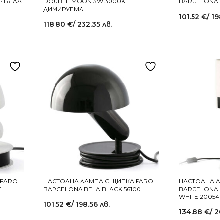
Р БЯЛА
DOUBLE MOON 3W 3000K
BARCELONA B
ДИМИРУЕМА
101.52
€
/ 19
118.80
€
/ 232.35 лв.
 FARO
НАСТОЛНА ЛАМПА С ЩИПКА FARO
НАСТОЛНА 
1
BARCELONA BELA BLACK 56100
BARCELONA N
WHITE 20054
101.52
€
/ 198.56 лв.
134.88
€
/ 2