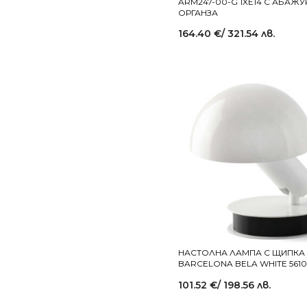
ARM247-00-G 1XE14 С АБАЖУ
ОРГАНЗА
164.40
€
/ 321.54 лв.
НАСТОЛНА ЛАМПА С ЩИПКА
BARCELONA BELA WHITE 5610
101.52
€
/ 198.56 лв.