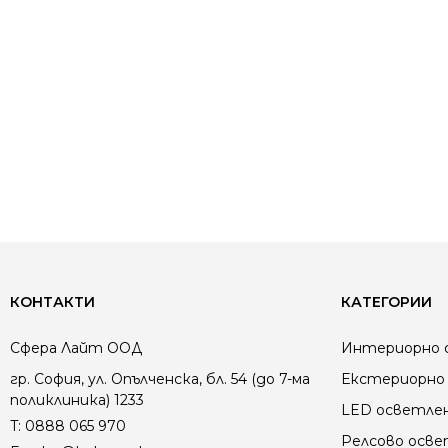
КОНТАКТИ
КАТЕГОРИИ
Сфера Лайт ООД
Интериорно 
гр. София, ул. Опълченска, бл. 54 (до 7-ма
Екстериорно 
поликлиника) 1233
LED осветле
T:
0888 065 970
Релсово осв