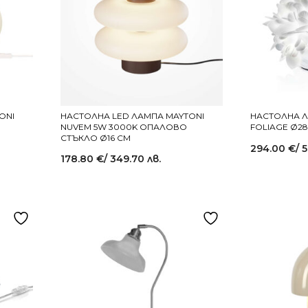
ONI
НАСТОЛНА LED ЛАМПА MAYTONI
НАСТОЛНА Л
NUVEM 5W 3000K ОПАЛОВО
FOLIAGE Ø28
СТЪКЛО Ø16 СМ
294.00
€
/ 
178.80
€
/ 349.70 лв.