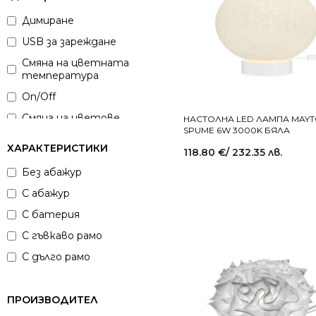
Хром
Димиране
Хром сатен
USB за зареждане
Червен
Смяна на цветната
Черен
температура
On/Off
Смяна на цветове
НАСТОЛНА LED ЛАМПА MAYT
SPUME 6W 3000K БЯЛА
ХАРАКТЕРИСТИКИ
118.80
€
/ 232.35 лв.
Без абажур
С абажур
С батерия
С гъвкаво рамо
С дълго рамо
С наклон
С ротация
ПРОИЗВОДИТЕЛ