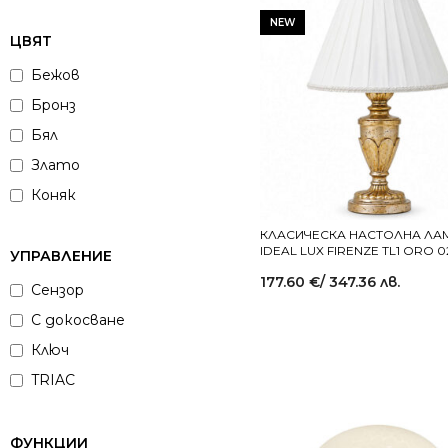
NEW
ЦВЯТ
Бежов
Бронз
Бял
Злато
Коняк
Крем
КЛАСИЧЕСКА НАСТОЛНА ЛА
IDEAL LUX FIRENZE TL1 ORO 
Многоцветен
УПРАВЛЕНИЕ
177.60
€
/ 347.36 лв.
Никел
Сензор
Опушен
С докосване
Прозрачен
Ключ
Сатиниран никел
TRIAC
Син
Сребрист
ФУНКЦИИ