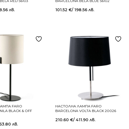
ELA RED 56103
BARCELONA BELA BLUE 56102
8.56 лв.
101.52
€
/ 198.56 лв.
ЛАМПА FARO
НАСТОЛНА ЛАМПА FARO
ILA BLACK & OFF
BARCELONA VOLTA BLACK 20026
210.60
€
/ 411.90 лв.
63.80 лв.