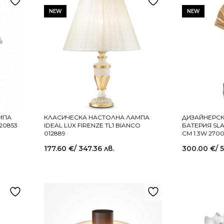
NEW
NEW
МПА
КЛАСИЧЕСКА НАСТОЛНА ЛАМПА
ДИЗАЙНЕРСК
020853
IDEAL LUX FIRENZE TL1 BIANCO
БАТЕРИЯ SLA
012889
СМ 1.3W 270
177.60
€
/ 347.36 лв.
300.00
€
/ 