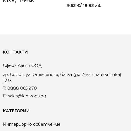
6.13
€
/ 11.99 лв.
9.63
€
/ 18.83 лв.
КОНТАКТИ
Сфера Лайт ООД
гр. София, ул. Опълченска, бл. 54 (до 7-ма поликлиника)
1233
T:
0888 065 970
E:
sales@led-zona.bg
КАТЕГОРИИ
Интериорно осветление