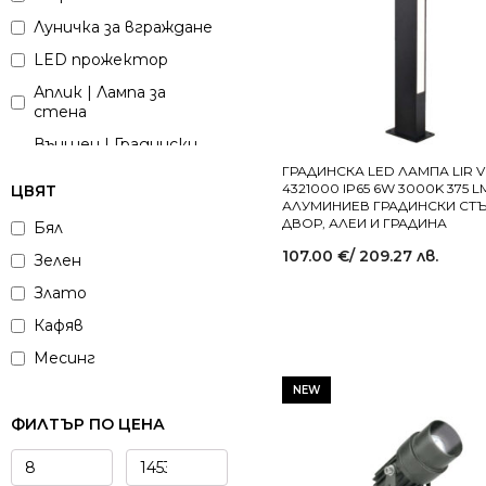
Луничка за вграждане
LED прожектор
Аплик | Лампа за
стена
Външен | Градински
плафон
ГРАДИНСКА LED ЛАМПА LIR V
4321000 IP65 6W 3000K 375 L
ЦВЯТ
Лампион | Подова
АЛУМИНИЕВ ГРАДИНСКИ СТЪ
лампа
ДВОР, АЛЕИ И ГРАДИНА
Бял
Настолна лампа
107.00
€
/ 209.27 лв.
Зелен
Полилей
Злато
Спот лампа
Кафяв
Луна за повърхностен
Месинг
монтаж
Сив
NEW
LED линейна лампа
Червен
ФИЛТЪР ПО ЦЕНА
Мини луничка звездно
небе
Черен
Стълбищна луничка