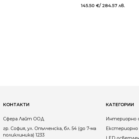
145.50
€
/ 284.57 лв.
КОНТАКТИ
КАТЕГОРИИ
Сфера Лайт ООД
Интериорно 
гр. София, ул. Опълченска, бл. 54 (до 7-ма
Екстериорно 
поликлиника) 1233
LED осветле