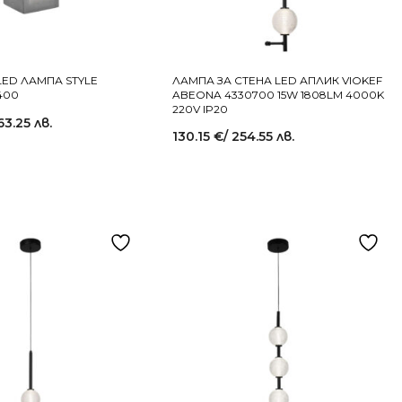
LED ЛАМПА STYLE
ЛАМПА ЗА СТЕНА LED АПЛИК VIOKEF
400
ABEONA 4330700 15W 1808LM 4000K
220V IP20
63.25 лв.
130.15
€
/ 254.55 лв.