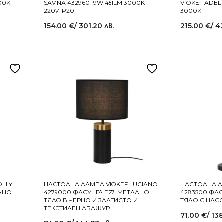
00K
SAVINA 4329601 9W 451LM 3000K
VIOKEF ADEL
220V IP20
3000K
154.00
€
/ 301.20 лв.
215.00
€
/ 4
OLLY
НАСТОЛНА ЛАМПА VIOKEF LUCIANO
НАСТОЛНА Л
АЛНО
4279000 ФАСУНГА Е27, МЕТАЛНО
4283500 ФА
ТЯЛО В ЧЕРНО И ЗЛАТИСТО И
ТЯЛО С НАС
ТЕКСТИЛЕН АБАЖУР
71.00
€
/ 13