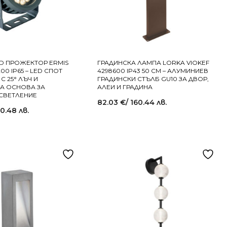
D ПРОЖЕКТОР ERMIS
ГРАДИНСКА ЛАМПА LORKA VIOKEF
00 IP65 – LED СПОТ
4298600 IP43 50 СМ – АЛУМИНИЕВ
 25° ЛЪЧ И
ГРАДИНСКИ СТЪЛБ GU10 ЗА ДВОР,
А ОСНОВА ЗА
АЛЕИ И ГРАДИНА
СВЕТЛЕНИЕ
82.03
€
/ 160.44 лв.
20.48 лв.