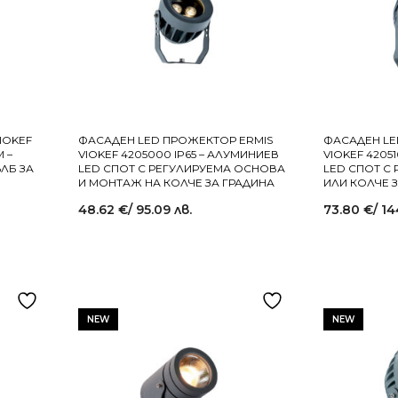
IOKEF
ФАСАДЕН LED ПРОЖЕКТОР ERMIS
ФАСАДЕН LE
M –
VIOKEF 4205000 IP65 – АЛУМИНИЕВ
VIOKEF 4205
ЛБ ЗА
LED СПОТ С РЕГУЛИРУЕМА ОСНОВА
LED СПОТ С
И МОНТАЖ НА КОЛЧЕ ЗА ГРАДИНА
ИЛИ КОЛЧЕ 
48.62
€
/ 95.09 лв.
73.80
€
/ 14
NEW
NEW