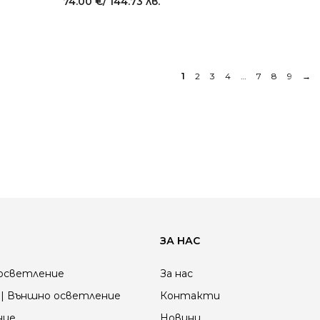
74.00
€
/ 144.73 лв.
1
2
3
4
…
7
8
9
→
ЗА НАС
осветление
За нас
| Външно осветление
Контакти
ние
Новини