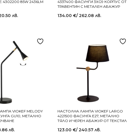
E 4302200 85W 2436LM
4337400 ФАСУНГИ 3XG9 КОРПУС ОТ
ТРАВЕНТИН С МЕТАЛЕН АБАЖУР
20.50 лв.
134.00
€
/ 262.08 лв.
АМПА VIOKEF MELODY
НАСТОЛНА ЛАМПА VIOKEF LARGO
СУНГА GU10, МЕТАЛНО
4221500 ФАСУНГА Е27, МЕТАЛНО
ОЧВАНЕ
ТЯЛО И ЧЕРЕН АБАЖУР ОТ ТЕКСТИЛ
8.86 лв.
123.00
€
/ 240.57 лв.