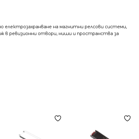
но електрозахранване на магнитни релсови системи,
ж в ревизионни отвори, ниши и пространства за