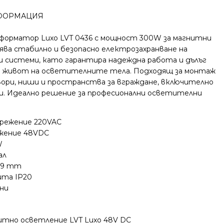
ФОРМАЦИЯ
форматор Luxo LVT 0436 с мощност 300W за магнитни
ява стабилно и безопасно електрозахранване на
и системи, като гарантира надеждна работа и дълъг
 живот на осветителните тела. Подходящ за монтаж
вори, ниши и пространства за вграждане, включително
ки. Идеално решение за професионални осветителни
прежение 220VAC
жение 48VDC
W
ал
29 mm
ита IP20
ини
тно осветление LVT Luxo 48V DC