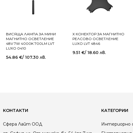
ВИСЯЩА ЛАМПА ЗА МИНИ
X КОНЕКТОР ЗА МАГНИТНО
МАГНИТНО ОСВЕТЛЕНИЕ
РЕЛСОВО ОСВЕТЛЕНИЕ
48V 7W 4000K 700LM LVT
LUXO LVT 4846
LUXO 0410
9.51
€
/ 18.60 лв.
54.86
€
/ 107.30 лв.
КОНТАКТИ
КАТЕГОРИИ
Сфера Лайт ООД
Интериорно 