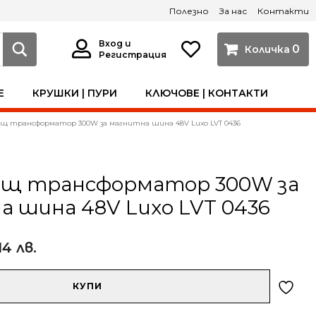
Полезно
За нас
Контакти
Вход и
0
Регистрация
Е
КРУШКИ | ПУРИ
КЛЮЧОВЕ | КОНТАКТИ
ащ трансформатор 300W за магнитна шина 48V Luxo LVT 0436
ащ трансформатор 300W за
 шина 48V Luxo LVT 0436
14 лв.
КУПИ