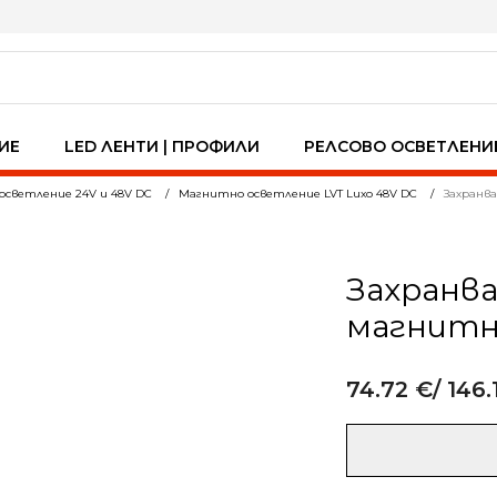
ИЕ
LED ЛЕНТИ | ПРОФИЛИ
РЕЛСОВО ОСВЕТЛЕНИ
осветление 24V и 48V DC
Магнитно осветление LVT Luxo 48V DC
Захранв
Захранв
магнитна
74.72
€
/ 146.
Alternative:
количество
за
Захранващ