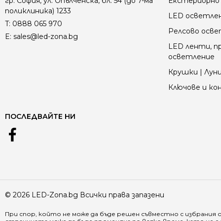
гр. София, ул. Опълченска, бл. 54 (до 7-ма
Екстериорно 
поликлиника) 1233
LED осветле
T:
0888 065 970
Релсово осв
E:
sales@led-zona.bg
LED ленти, пр
осветление
Крушки | Луни
Ключове и к
ПОСЛЕДВАЙТЕ НИ
© 2026 LED-Zona.bg Всички права запазени
При спор, който не може да бъде решен съвместно с избрания 