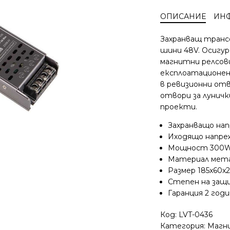
трансформатор
ОПИСАНИЕ
ИН
300W
за
Захранващ транс
магнитна
шини 48V. Осигур
шина
магнитни релсов
48V
експлоатационен
Luxo
LVT
в ревизионни от
0436
отвори за лунич
проекти.
Захранващо на
Иходящо напре
Мощност 300
Материал мет
Размер 185x60x
Степен на защ
Гаранция 2 год
Код:
LVT-0436
Категория:
Магни