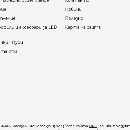
| Външно осветление
Контакти
ние
Новини
етление
Полезно
офили и аксесоари за LED
Карта на сайта
чки | Пури
онтакти
онлайн магазин, можете да използвате сайта
ОРС
. Всички продук