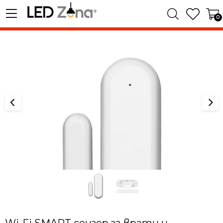
0
Wi-Fi SMART сензор за врати и