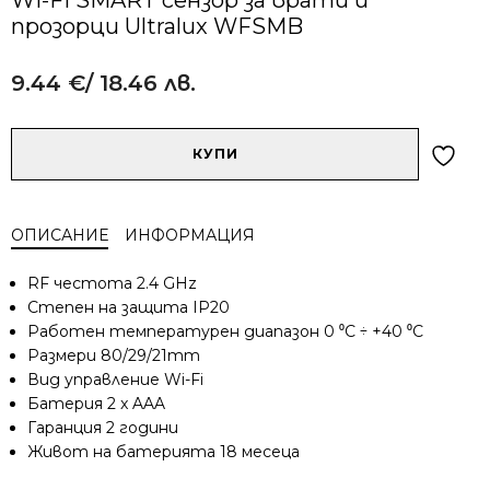
прозорци Ultralux WFSMB
9.44
€
/ 18.46 лв.
Alternative:
количество
КУПИ
за
Wi-
Fi
ОПИСАНИЕ
ИНФОРМАЦИЯ
SMART
сензор
RF честота 2.4 GHz
за
Степен на защита IP20
врати
Работен температурен диапазон 0 ⁰C ÷ +40 ⁰C
и
Размери 80/29/21mm
прозорци
Ultralux
Вид управление Wi-Fi
WFSMB
Батерия 2 x AAA
Гаранция 2 години
Живот на батерията 18 месеца