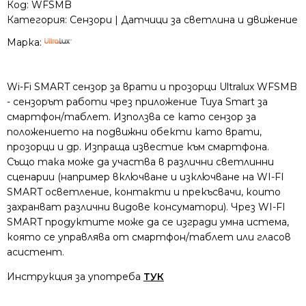
Код:
WFSMB
Категория:
Сензори | Датчици за светлина и движение
Марка:
Wi-Fi SMART сензор за врати и прозорци Ultralux WFSMB
- сензорът работи чрез приложение Tuya Smart за
смартфон/таблет. Използва се като сензор за
положението на подвижни обекти като врати,
прозорци и др. Изпраща известие към смартфона.
Също така може да участва в различни светлинни
сценарии (например включване и изключване на WI-FI
SMART осветление, контакти и прекъсвачи, които
захранват различни видове консуматори). Чрез WI-FI
SMART продуктите може да се изгради умна истема,
която се управлява от смартфон/таблет или гласов
асистент.
Инструкция за употреба
ТУК