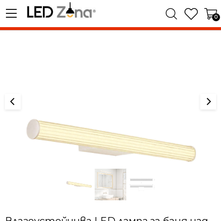
0
Влагоустойчива LED лампа за баня над