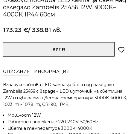
огледало Zambelis 25456 12W 3000K–
4000K IP44 60см
173.23
€
/ 338.81 лв.
Alternative:
количество
КУПИ
за
Влагоустойчива
LED
ОПИСАНИЕ
ИНФОРМАЦИЯ
лампа
за
Влагоустойчива LED лампа за баня над огледало
баня
Zambelis 25456 с вграден LED източник на светлина
над
12W и избираема цветна температура 3000K-4000 K,
огледало
1023 lm - 1078 lm, CRi 90, IP44.
Zambelis
25456
Мощност 12W
12W
Работно напрежение 220-240V, 50/60Hz
3000K–
Цветна температура 3000K, 4000K
4000K