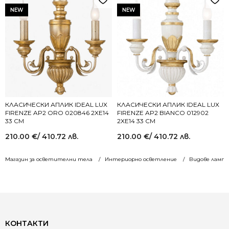
NEW
NEW
КЛАСИЧЕСКИ АПЛИК IDEAL LUX
КЛАСИЧЕСКИ АПЛИК IDEAL LUX
FIRENZE AP2 ORO 020846 2XE14
FIRENZE AP2 BIANCO 012902
33 СМ
2XE14 33 СМ
210.00
€
/ 410.72 лв.
210.00
€
/ 410.72 лв.
Магазин за осветителни тела
Интериорно осветление
Видове лампи
КОНТАКТИ