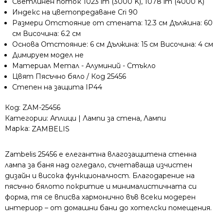
Светлинен поток 1023 lm (3000 K), 1078 lm (4000 K)
IP44
Индекс на цветопредаване Cri 90
60см
Размери Отстояние от стената: 12.3 см Дължина: 60
см Височина: 6.2 см
Основа Отстояние: 6 см Дължина: 15 см Височина: 4 см
Димируем модел не
Материал Метал - Алуминий - Стъкло
Цвят Пясъчно бяло / Код 25456
Степен на защита IP44
Код:
ZAM-25456
Категории:
Аплици | Лампи за стена
,
Лампи
Марка:
ZAMBELIS
Zambelis 25456 е елегантна влагозащитена стенна
лампа за баня над огледало, съчетаваща изчистен
дизайн и висока функционалност. Благодарение на
пясъчно бялото покритие и минималистичната си
форма, тя се вписва хармонично във всеки модерен
интериор – от домашни бани до хотелски помещения.