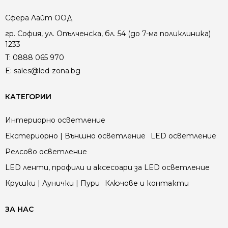
Сфера Лайт ООД
гр. София, ул. Опълченска, бл. 54 (до 7-ма поликлиника)
1233
T:
0888 065 970
E:
sales@led-zona.bg
КАТЕГОРИИ
Интериорно осветление
Екстериорно | Външно осветление
LED осветление
Релсово осветление
LED ленти, профили и аксесоари за LED осветление
Крушки | Лунички | Пури
Ключове и контакти
ЗА НАС