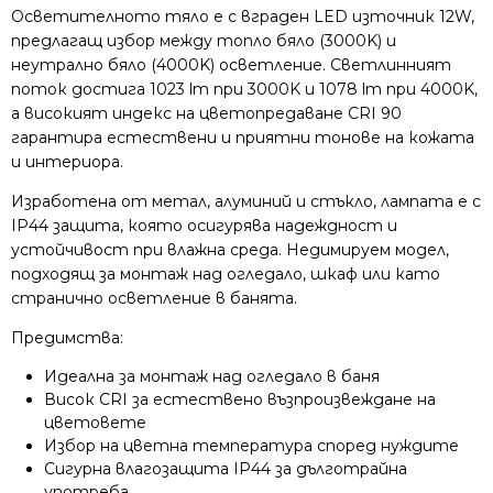
Осветителното тяло е с вграден LED източник 12W,
предлагащ избор между топло бяло (3000K) и
неутрално бяло (4000K) осветление. Светлинният
поток достига 1023 lm при 3000K и 1078 lm при 4000K,
а високият индекс на цветопредаване CRI 90
гарантира естествени и приятни тонове на кожата
и интериора.
Изработена от метал, алуминий и стъкло, лампата е с
IP44 защита, която осигурява надеждност и
устойчивост при влажна среда. Недимируем модел,
подходящ за монтаж над огледало, шкаф или като
странично осветление в банята.
Предимства:
Идеална за монтаж над огледало в баня
Висок CRI за естествено възпроизвеждане на
цветовете
Избор на цветна температура според нуждите
Сигурна влагозащита IP44 за дълготрайна
употреба