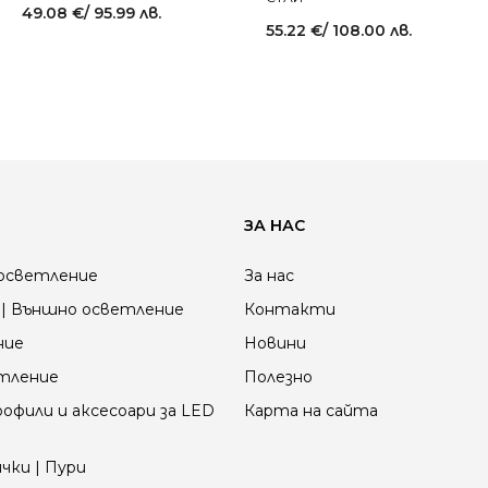
49.08
€
/ 95.99 лв.
55.22
€
/ 108.00 лв.
ЗА НАС
осветление
За нас
| Външно осветление
Контакти
ние
Новини
етление
Полезно
офили и аксесоари за LED
Карта на сайта
чки | Пури