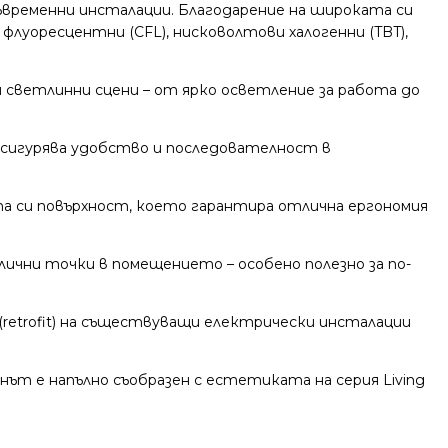
съвременни инсталации. Благодарение на широката си
луоресцентни (CFL), нисковолтови халогенни (TBT),
 светлинни сцени – от ярко осветление за работа до
осигурява удобство и последователност в
та си повърхност, което гарантира отлична ергономия
лични точки в помещението – особено полезно за по-
(retrofit) на съществуващи електрически инсталации
ът е напълно съобразен с естетиката на серия Living