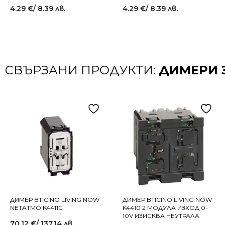
4.29
€
/ 8.39 лв.
4.29
€
/ 8.39 лв.
СВЪРЗАНИ ПРОДУКТИ:
ДИМЕРИ 
ДИМЕР BTICINO LIVING NOW
ДИМЕР BTICINO LIVING NOW
NETATMO K4411C
K4410 2 МОДУЛА ИЗХОД 0-
10V ИЗИСКВА НЕУТРАЛА
70.12
€
/ 137.14 лв.