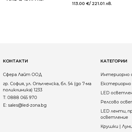
113.00
€
/ 221.01 лв.
КОНТАКТИ
КАТЕГОРИИ
Сфера Лайт ООД
Интериорно 
гр. София, ул. Опълченска, бл. 54 (до 7-ма
Екстериорно 
поликлиника) 1233
LED осветле
T:
0888 065 970
Релсово осв
E:
sales@led-zona.bg
LED ленти, пр
осветление
Крушки | Луни