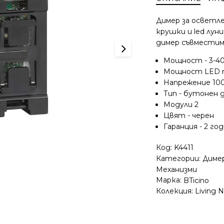
Димер за осветле
крушки и led лун
димер съвместим с
Мощност - 3-
Мощност LED m
Напрежение 10
Тип - бутонен 
Модули 2
Цвят - черен
Гаранция - 2 го
Код:
K4411
Категории:
Диме
Механизми
Марка:
BTicino
Колекция:
Living 