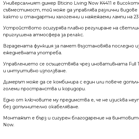
Универсалният димер Bticino Living Now K4411 е висок
съвместимост, той може да управлява различни видове 
както и стандартни халогенни и нажежаеми лампи на 23
Устройството осигурява плавно регулиране на светлин
приглушена атмосфера за релакс.
Вградената функция за памет възстановява последно и
ежедневната употреба.
Управлението се осъществява чрез иновативната Full 
и интуитивно използване.
Димерът може да се комбинира с един или повече допъл
големи пространства и коридори.
Едно от ключовите му предимства е, че не изисква неут
без допълнително окабеляване.
Монтажът е бърз и сигурен благодарение на винтовите 
Now.