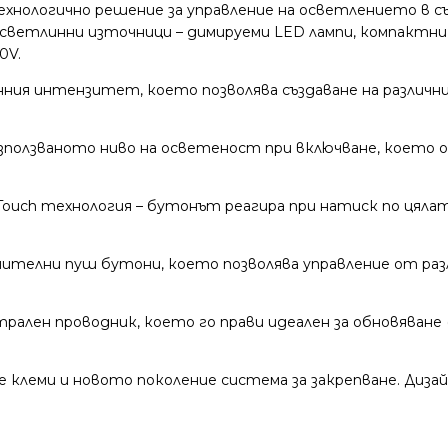
отехнологично решение за управление на осветлението в 
светлинни източници – димируеми LED лампи, компактни ф
0V.
ния интензитет, което позволява създаване на различни
зползваното ниво на осветеност при включване, което 
Touch технология – бутонът реагира при натиск по цяла
нителни пуш бутони, което позволява управление от раз
рален проводник, което го прави идеален за обновяване 
клеми и новото поколение система за закрепване. Дизайн