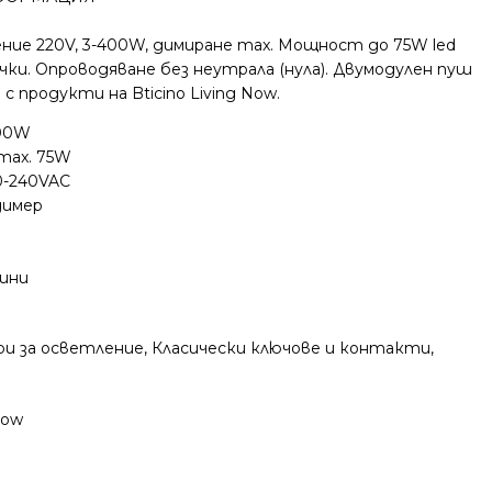
ние 220V, 3-400W, димиране max. Мощност до 75W led
ички. Опроводяване без неутрала (нула). Двумодулен пуш
 продукти на Bticino Living Now.
400W
ax. 75W
0-240VAC
димер
дини
ри за осветление
,
Класически ключове и контакти
,
Now