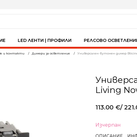
ИЕ
LED ЛЕНТИ | ПРОФИЛИ
РЕЛСОВО ОСВЕТЛЕНИ
ве и контакти
Димери за осветление
Универсален бутонен димер Bticino
Универса
Living No
113.00
€
/ 221.
Изчерпан
ОПИСАНИЕ
ИН