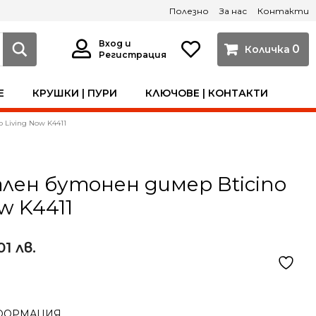
Полезно
За нас
Контакти
Вход и
0
Регистрация
Е
КРУШКИ | ПУРИ
КЛЮЧОВЕ | КОНТАКТИ
 Living Now K4411
лен бутонен димер Bticino
w K4411
01 лв.
ФОРМАЦИЯ