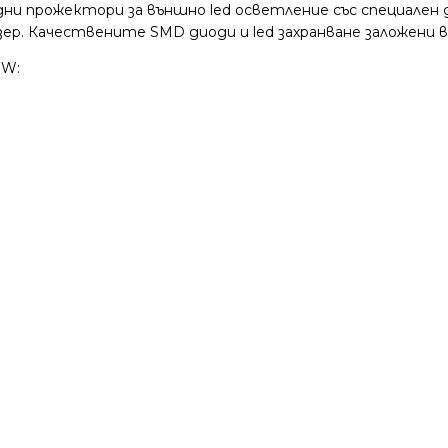
дни прожектори за външно led освeтление със специален ди
ер. Качествените SMD диоди и led захранване заложени 
0W: