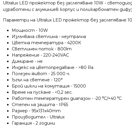
Ultralux LED прожектор без заслепяване 10W - светодио
изработени с алуминиев корпус и поликарбонатен дифуз
Параметри на Ultralux LED прожектор без заслепяване 1
Мощност - 10W
Излъчвана светлина - неутрална
Цветна температура - 4200К
Светлинен поток - 800lm
Напрежение - 220-240VAC
Димиране - не
Индекс на цветопредаване - >80 Ra
Полезен живот - 25 000 ч.
Ъгъл на светене - 120°
Брой цикли на комутация - 15000
Време на пускане - <0,2 sec.
Работен температурен диапазон - -20 ⁰C/+40 ⁰C
Степен на защита - IP65
Размер - 95x131x40mm
Производител - Ultralux
Гаранция - 2 години