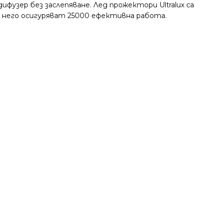
фузер без заслепяване. Лед прожектори Ultralux са
в него осигуряват 25000 ефективна работа.