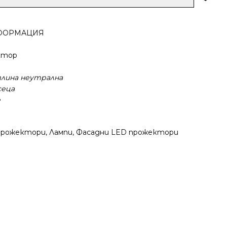
ФОРМАЦИЯ
ктор
тлина неутрална
сеца
е
прожектори
,
Лампи
,
Фасадни LED прожектори