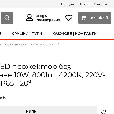
Полезно
За нас
Контакти
Вход и
0
Регистрация
Е
КРУШКИ | ПУРИ
КЛЮЧОВЕ | КОНТАКТИ
 10W, 800lm, 4200K, 220V-240V AC, IP65, 120⁰
 LED прожектор без
ане 10W, 800lm, 4200K, 220V-
P65, 120⁰
 лв.
КУПИ