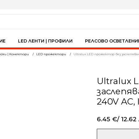
ИЕ
LED ЛЕНТИ | ПРОФИЛИ
РЕЛСОВО ОСВЕТЛЕНИ
йки | Конектори
LED прожектори
Ultralux LED прожектор без заслепяване
Ultralux
заслепяв
240V AC, I
6.45
€
/ 12.62
Alternative:
количество