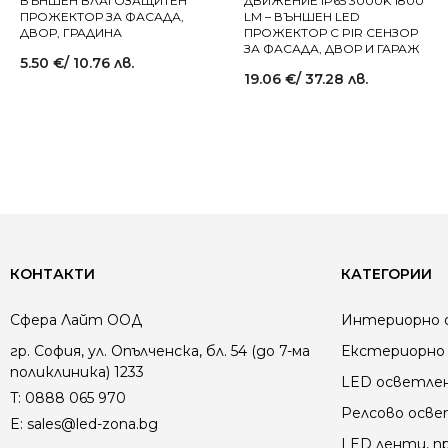
ВЪНШЕН ВЛАГОЗАЩИТЕН
ДВИЖЕНИЕ IP65 3000K 1800
ПРОЖЕКТОР ЗА ФАСАДА,
LM – ВЪНШЕН LED
ДВОР, ГРАДИНА
ПРОЖЕКТОР С PIR СЕНЗОР
ЗА ФАСАДА, ДВОР И ГАРАЖ
5.50
€
/ 10.76 лв.
19.06
€
/ 37.28 лв.
КОНТАКТИ
КАТЕГОРИИ
Сфера Лайт ООД
Интериорно 
гр. София, ул. Опълченска, бл. 54 (до 7-ма
Екстериорно 
поликлиника) 1233
LED осветле
T:
0888 065 970
Релсово осв
E:
sales@led-zona.bg
LED ленти, пр