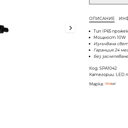
за
Ultralux
LED
ОПИСАНИЕ
ИН
прожектор
без
Тип IP65 проже
заслепяване
Мощност 10W
10W,
Излъчвана све
800lm,
Гаранция 24 ме
4200K,
220V-
Без заслепяван
240V
AC,
Код:
SPA1042
IP65,
Категории:
LED 
120⁰
Марка: