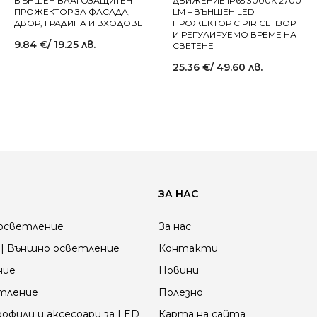
ВЪНШЕН ВЛАГОЗАЩИТЕН
ДВИЖЕНИЕ IP65 3000K 2700
ПРОЖЕКТОР ЗА ФАСАДА,
LM – ВЪНШЕН LED
ДВОР, ГРАДИНА И ВХОДОВЕ
ПРОЖЕКТОР С PIR СЕНЗОР
И РЕГУЛИРУЕМО ВРЕМЕ НА
9.84
€
/ 19.25 лв.
СВЕТЕНЕ
25.36
€
/ 49.60 лв.
ЗА НАС
осветление
За нас
| Външно осветление
Контакти
ние
Новини
етление
Полезно
офили и аксесоари за LED
Карта на сайта