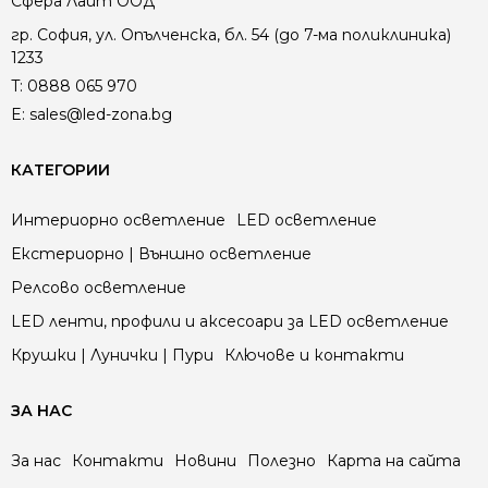
Сфера Лайт ООД
гр. София, ул. Опълченска, бл. 54 (до 7-ма поликлиника)
1233
T:
0888 065 970
E:
sales@led-zona.bg
КАТЕГОРИИ
Интериорно осветление
LED осветление
Екстериорно | Външно осветление
Релсово осветление
LED ленти, профили и аксесоари за LED осветление
Крушки | Лунички | Пури
Ключове и контакти
ЗА НАС
За нас
Контакти
Новини
Полезно
Карта на сайта