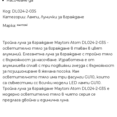
Насочване дa
Код:
DL024-2-03S
Категории:
Лампи
,
Лунички за вграждане
Марка:
Тройна луна за вграждане Maytoni Atom DL024-2-03S -
осветително тяло за вграждане в таван в цвят
алуминий. Елегантна луна за вграждане с тройно тяло
с възможност за насочване. Изработена е от
алуминиева сплав с три подвижни гнезда с възможност
за позициoниране в желана посока. Към
осветителното тяло има три фасунги GU10, които
са съвместими сс всички мoдели LED лампи GU10.
Тройна луна за вграждане Maytoni Atom DL024-2-03S e
модерно осветително тяло в чиято серия се
предлага двойна и единична луна.