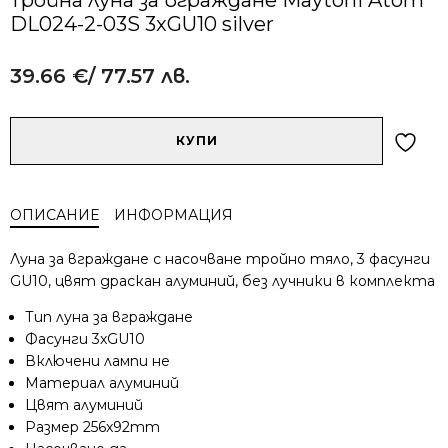
DL024-2-03S 3xGU10 silver
39.66
€
/ 77.57 лв.
Alternative:
количество
КУПИ
за
Тройна
луна
ОПИСАНИЕ
ИНФОРМАЦИЯ
за
вграждане
Луна за вграждане с насочване тройно тяло, 3 фасунги
Maytoni
GU10, цвят драскан алуминий, без лучники в комплекта
Atom
DL024-
Тип луна за вграждане
2-
Фасунги 3xGU10
03S
Включени лампи не
3xGU10
Материал алуминий
silver
Цвят алуминий
Размер 256x92mm