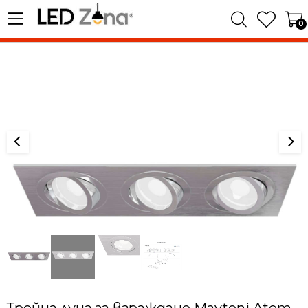
0
Тройна луна за вграждане Maytoni Atom