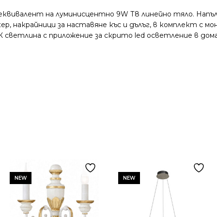
 еквивалент на луминисцентнo 9W Т8 линейно тяло. Напъ
кер, накрайници за наставяне къс и дълъг, в комплект с
К светлина с приложение за скрито led осветление в до
NEW
NEW