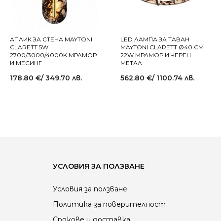
АПЛИК ЗА СТЕНА MAYTONI
LED ЛАМПА ЗА ТАВАН
CLARETT 5W
MAYTONI CLARETT Ø40 СМ
2700/3000/4000K МРАМОР
22W МРАМОР И ЧЕРЕН
И МЕСИНГ
МЕТАЛ
178.80
€
/ 349.70 лв.
562.80
€
/ 1100.74 лв.
УСЛОВИЯ ЗА ПОЛЗВАНЕ
Условия за ползване
Политика за поверителност
Срокове и доставка