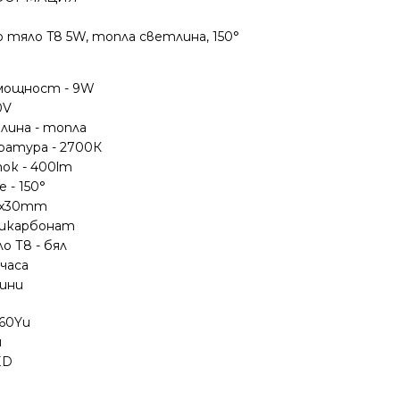
тяло T8 5W, топла светлина, 150°
мощност - 9W
0V
лина - топла
атура - 2700К
ок - 400lm
 - 150°
37x30mm
ликарбонат
о Т8 - бял
часа
дини
60Yu
и
ED