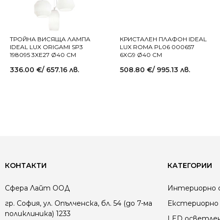
ТРОЙНА ВИСЯЩА ЛАМПА
КРИСТАЛЕН ПЛАФОН IDEAL
IDEAL LUX ORIGAMI SP3
LUX ROMA PL06 000657
198095 3XE27 Ø40 СМ
6XG9 Ø40 СМ
336.00
€
/ 657.16 лв.
508.80
€
/ 995.13 лв.
КОНТАКТИ
КАТЕГОРИИ
Сфера Лайт ООД
Интериорно 
гр. София, ул. Опълченска, бл. 54 (до 7-ма
Екстериорно 
поликлиника) 1233
LED осветле