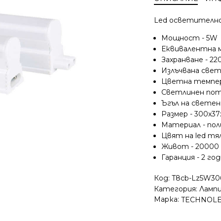
Led осветително 
Мощност - 5W
Еквивалентна 
Захранване - 22
Излъчвана свет
Цветна темпер
Светлинен пот
Ъгъл на светене
Размер - 300x
Материал - по
Цвят на led тял
Живот - 20000 
Гаранция - 2 го
Код:
T8cb-Lz5W30
Категория:
Ламп
Марка:
TECHNOL