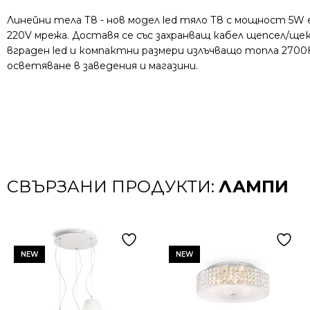
Линейни тела Т8 - нов модел led тяло Т8 с мощност 5W
220V мрежа. Доставя се със захранващ кабел щепсел/ще
вграден led и компактни размери излъчващо топла 2700
осветяване в заведения и магазини.
СВЪРЗАНИ ПРОДУКТИ:
ЛАМПИ
NEW
NEW