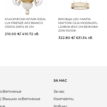
КЛАСИЧЕСКИ АПЛИК IDEAL
ВИСЯЩА LED ЛАМПА
LUX FIRENZE AP2 BIANCO
MAYTONI CILIA MOD540PL-
012902 2XE14 33 СМ
L20BGK Ø40 СМ БЕЖОВА
20W 3000K
210.00
€
/ 410.72 лв.
322.80
€
/ 631.34 лв.
ЗА НАС
осветление
За нас
| Външно осветление
Контакти
ние
Новини