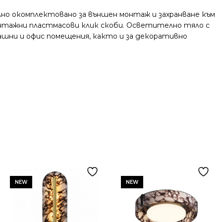
лно окомплектовано за външен монтаж и захранване към
 монтажни пластмасови клик скоби. Осветително тяло с
машни и офис помещения, както и за декоративно
NEW
NEW