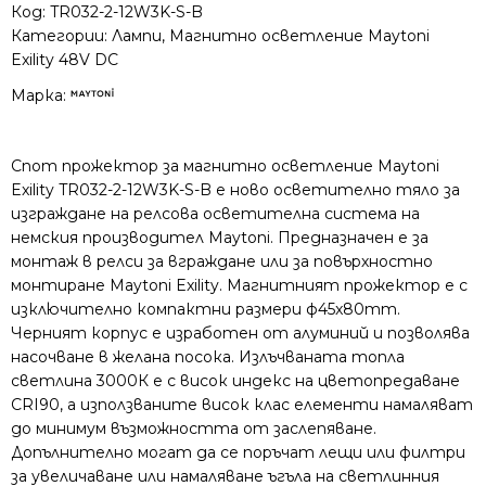
B
Код:
TR032-2-12W3K-S-B
48VDC,
Категории:
Лампи
,
Магнитно осветление Maytoni
12W,
Exility 48V DC
840lm,
Марка:
3000K,
CRI90,
24°,
Спот прожектор за магнитно осветление Maytoni
UGR
Exility TR032-2-12W3K-S-B е ново осветително тяло за
изграждане на релсова осветителна система на
немския производител Maytoni. Предназначен е за
монтаж в релси за вграждане или за повърхностно
монтиране Maytoni Exility. Магнитният прожектор е с
изключително компактни размери ф45x80mm.
Черният корпус е изработен от алуминий и позволява
насочване в желана посока. Излъчваната топла
светлина 3000К е с висок индекс на цветопредаване
CRI90, а използваните висок клас елементи намаляват
до минимум възможността от заслепяване.
Допълнително могат да се поръчат лещи или филтри
за увеличаване или намаляване ъгъла на светлинния