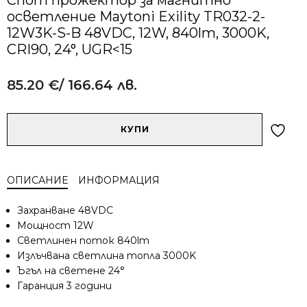
осветление Maytoni Exility TR032-2-
12W3K-S-B 48VDC, 12W, 840lm, 3000K,
CRI90, 24°, UGR<15
85.20
€
/ 166.64 лв.
Alternative:
количество
КУПИ
за
Спот
прожектор
ОПИСАНИЕ
ИНФОРМАЦИЯ
за
магнитно
Захранване 48VDC
осветление
Мощност 12W
Maytoni
Светлинен поток 840lm
Exility
Излъчвана светлина топла 3000K
TR032-
2-
Ъгъл на светене 24°
12W3K-
Гаранция 3 години
S-