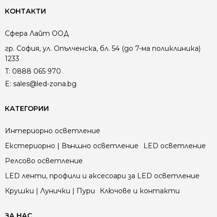
КОНТАКТИ
Сфера Лайт ООД
гр. София, ул. Опълченска, бл. 54 (до 7-ма поликлиника)
1233
T:
0888 065 970
E:
sales@led-zona.bg
КАТЕГОРИИ
Интериорно осветление
Екстериорно | Външно осветление
LED осветление
Релсово осветление
LED ленти, профили и аксесоари за LED осветление
Крушки | Лунички | Пури
Ключове и контакти
ЗА НАС