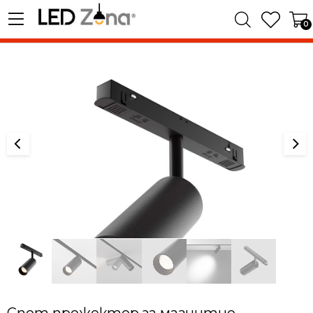
0
Спот прожектор за магнитно