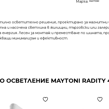
Марка:
стилно осветително решение, проектирано за магнитни ш
уютна и насочена светлина в жилищни, търговски или га
на енергия. Лесен за монтаж и преместване по шината, 
кващи минимализъм и ефективност.
 ОСВЕТЛЕНИЕ MAYTONI RADITY 