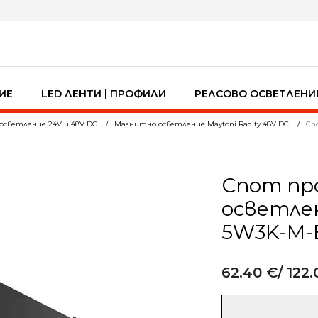
ИЕ
LED ЛЕНТИ | ПРОФИЛИ
РЕЛСОВО ОСВЕТЛЕНИ
осветление 24V и 48V DC
Магнитно осветление Maytoni Radity 48V DC
Сп
Спот пр
осветлен
5W3K-M-
62.40
€
/ 122.
Alternative:
количество