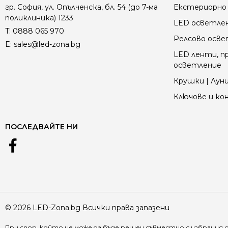
гр. София, ул. Опълченска, бл. 54 (до 7-ма
Екстериорно 
поликлиника) 1233
LED осветле
T:
0888 065 970
Релсово осв
E:
sales@led-zona.bg
LED ленти, пр
осветление
Крушки | Луни
Ключове и к
ПОСЛЕДВАЙТЕ НИ
© 2026 LED-Zona.bg Всички права запазени
При спор, който не може да бъде решен съвместно с избрания 