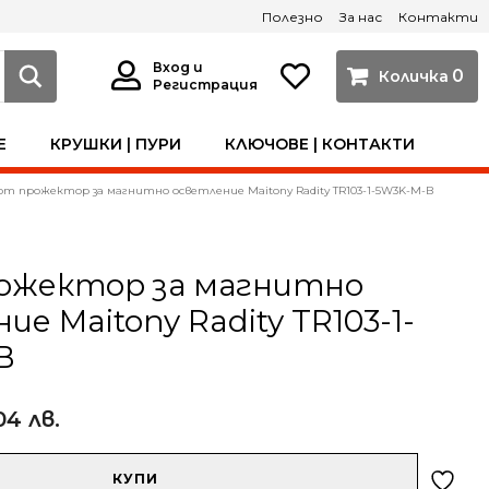
Полезно
За нас
Контакти
Вход и
0
Регистрация
Е
КРУШКИ | ПУРИ
КЛЮЧОВЕ | КОНТАКТИ
от прожектор за магнитно осветление Maitony Radity TR103-1-5W3K-M-B
ожектор за магнитно
ие Maitony Radity TR103-1-
B
04 лв.
КУПИ