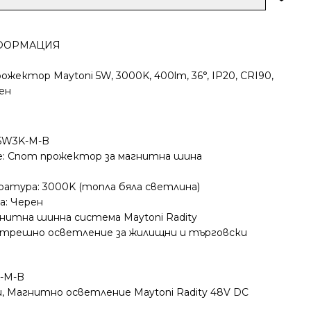
ФОРМАЦИЯ
жектор Maytoni 5W, 3000K, 400lm, 36°, IP20, CRI90,
рен
-5W3K-M-B
е: Спот прожектор за магнитна шина
атура: 3000K (топла бяла светлина)
а: Черен
нитна шинна система Maytoni Radity
ътрешно осветление за жилищни и търговски
K-M-B
и
,
Магнитно осветление Maytoni Radity 48V DC