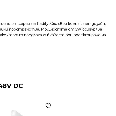
ини от серията Radity. Със своя компактен дизайн,
лерийни пространства. Мощността от 5W осигурява
прожекторът предлага гъвкавост при проектиране на
48V DC