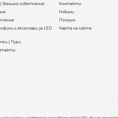
| Външно осветление
Контакти
ние
Новини
етление
Полезно
офили и аксесоари за LED
Карта на сайта
чки | Пури
онтакти
онлайн магазин, можете да използвате сайта
ОРС
. Всички продук