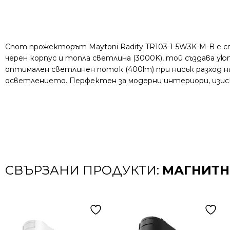
Спот прожекторът Maytoni Radity TR103-1-5W3K-M-B е 
черен корпус и топла светлина (3000K), той създава 
оптимален светлинен поток (400lm) при нисък разход 
осветлението. Перфектен за модерни интериори, изис
СВЪРЗАНИ ПРОДУКТИ:
МАГНИТНО