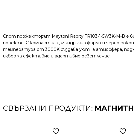
Спот прожекторът Maytoni Radity TR103-1-5W3K-M-B е 
проекти. С компактна цилиндрична форма и черно пок
температура от 3000K създава уютна атмосфера, подход
избор за ефективно и адаптивно осветление.
СВЪРЗАНИ ПРОДУКТИ:
МАГНИТНО