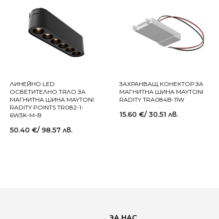
ЛИНЕЙНО LED
ЗАХРАНВАЩ КОНЕКТОР ЗА
ОСВЕТИТЕЛНО ТЯЛО ЗА
МАГНИТНА ШИНА MAYTONI
МАГНИТНА ШИНА MAYTONI
RADITY TRA084B-11W
RADITY POINTS TR082-1-
15.60
€
/ 30.51 лв.
6W3K-M-B
50.40
€
/ 98.57 лв.
ЗА НАС