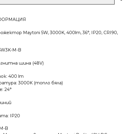
ФОРМАЦИЯ
жектор Maytoni 5W, 3000K, 400lm, 36°, IP20, CRI90,
-5W3K-M-B
гнитна шина (48V)
ок: 400 lm
атура: 3000K (топло бяла)
: 24°
миний
та: IP20
-M-B