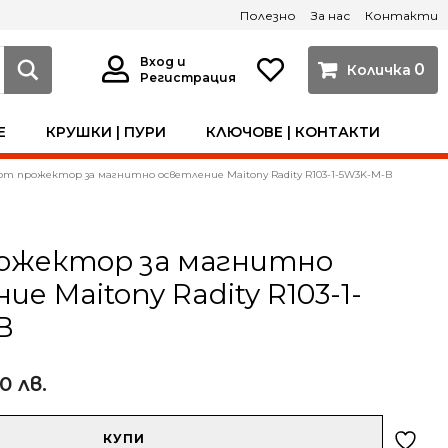
Полезно
За нас
Контакти
Вход и
0
Регистрация
Е
КРУШКИ | ПУРИ
КЛЮЧОВЕ | КОНТАКТИ
от прожектор за магнитно осветление Maitony Radity R103-1-5W3K-M-B
ожектор за магнитно
е Maitony Radity R103-1-
B
00 лв.
КУПИ