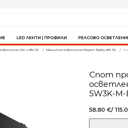
ИЕ
LED ЛЕНТИ | ПРОФИЛИ
РЕЛСОВО ОСВЕТЛЕНИ
осветление 24V и 48V DC
Магнитно осветление Maytoni Radity 48V DC
Сп
Спот пр
осветлени
5W3K-M-
58.80
€
/ 115.
Alternative:
количество