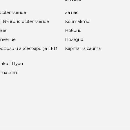
осветление
За нас
| Външно осветление
Контакти
ние
Новини
етление
Полезно
офили и аксесоари за LED
Карта на сайта
чки | Пури
онтакти