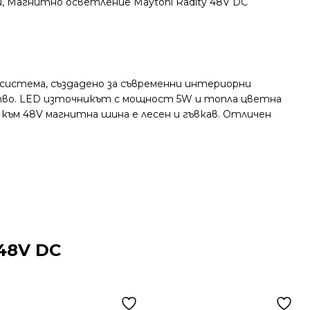
и
,
Магнитно осветление Maytoni Radity 48V DC
система, създадено за съвременни интериорни
ство. LED източникът с мощност 5W и топла цветна
към 48V магнитна шина е лесен и гъвкав. Отличен
48V DC