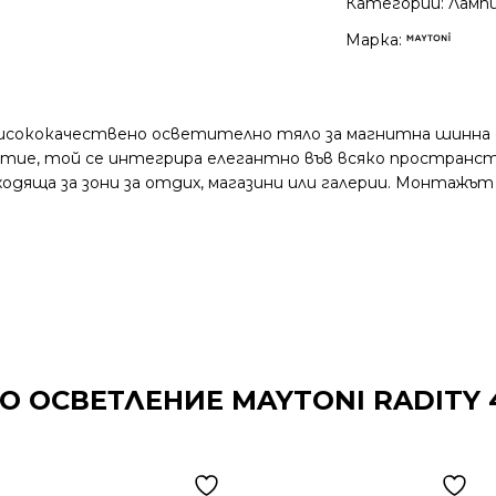
Категории:
Ламп
Марка:
висококачествено осветително тяло за магнитна шинна 
ритие, той се интегрира елегантно във всяко простран
яща за зони за отдих, магазини или галерии. Монтажът 
 ОСВЕТЛЕНИЕ MAYTONI RADITY 