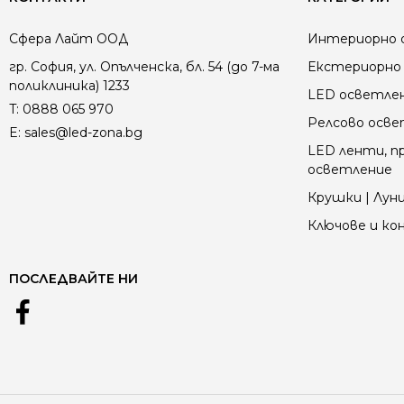
Сфера Лайт ООД
Интериорно 
гр. София, ул. Опълченска, бл. 54 (до 7-ма
Екстериорно 
поликлиника) 1233
LED осветле
T:
0888 065 970
Релсово осв
E:
sales@led-zona.bg
LED ленти, пр
осветление
Крушки | Луни
Ключове и к
ПОСЛЕДВАЙТЕ НИ