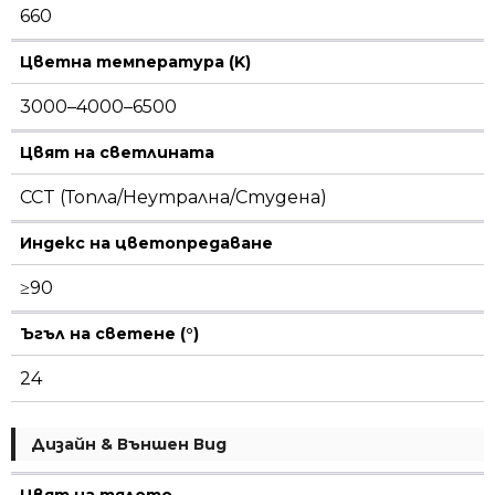
660
Цветна температура (K)
3000–4000–6500
Цвят на светлината
CCT (Топла/Неутрална/Студена)
Индекс на цветопредаване
≥90
Ъгъл на светене (°)
24
Дизайн & Външен Вид
Цвят на тялото