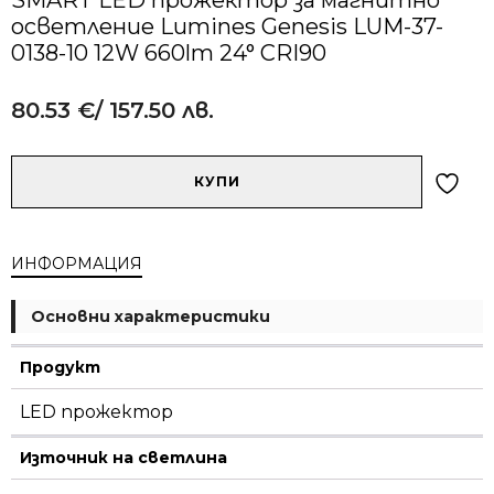
осветление Lumines Genesis LUM-37-
0138-10 12W 660lm 24° CRI90
80.53
€
/ 157.50 лв.
Alternative:
количество
КУПИ
за
SMART
LED
ИНФОРМАЦИЯ
прожектор
за
магнитно
Основни характеристики
осветление
Lumines
Продукт
Genesis
LUM-
LED прожектор
37-
0138-
Източник на светлина
10