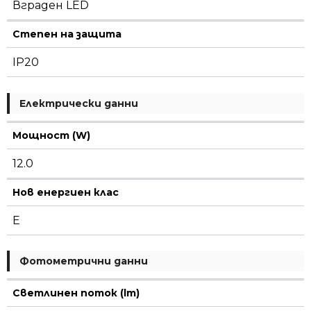
12W
Вграден LED
660lm
24°
Степен на защита
CRI90
IP20
Електрически данни
Мощност (W)
12.0
Нов енергиен клас
E
Фотометрични данни
Светлинен поток (lm)