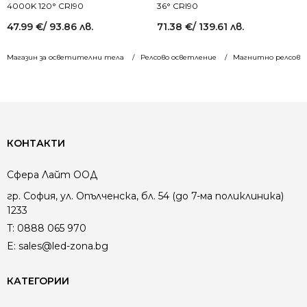
4000K 120° CRI90
36° CRI90
47.99
€
/ 93.86 лв.
71.38
€
/ 139.61 лв.
Магазин за осветителни тела
Релсово осветление
Магнитно релсово 
КОНТАКТИ
Сфера Лайт ООД
гр. София, ул. Опълченска, бл. 54 (до 7-ма поликлиника)
1233
T:
0888 065 970
E:
sales@led-zona.bg
КАТЕГОРИИ