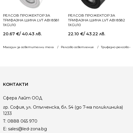
РЕЛСОВ ПРОЖЕКТОР ЗА
РЕЛСОВ ПРОЖЕКТОР ЗА
ТРИФАЗНА ШИНА LVT ABI 8581
ТРИФАЗНА ШИНА LVT ABI 8582
1XGU10
1XGU10
20.67
€
/ 40.43 лв.
22.10
€
/ 43.22 лв.
Магазин за осветителни тела
Релсово осветление
Трифазно релсово о
КОНТАКТИ
Сфера Лайт ООД
гр. София, ул. Опълченска, бл. 54 (до 7-ма поликлиника)
1233
T:
0888 065 970
E:
sales@led-zona.bg