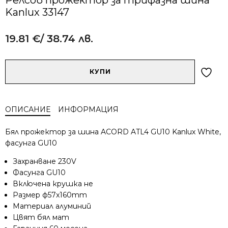
Kanlux 33147
19.81
€
/ 38.74 лв.
Alternative:
количество
КУПИ
за
Релсов
прожектор
ОПИСАНИЕ
ИНФОРМАЦИЯ
за
трифазна
Бял прожектор за шина ACORD ATL4 GU10 Kanlux White,
шина
фасунга GU10
Kanlux
33147
Захранване 230V
Фасунга GU10
Включена крушка не
Размер ф57x160mm
Материал алуминий
Цвят бял мат