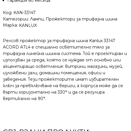
Гаранция 60 месеца
Код:
KAN-33147
Категории:
Лампи
,
Прожектори за трифазна шина
Марка:
KANLUX
Релсов прожектор за трифазна шина Kanlux 33147
ACORD ATL4 е специално осветително тяло за
трифазна линейна шинна система. Той е проектиран и
използван за среда, която се нуждае от основно или
акцентиращо осветление: витрини, магазини, музей,
изложбени зали, домашни помещения, офиси и
заведения. Тези прожекторите имат избирателен
ключ за превключване на вериги, а корпуса може да се
върти хоризонтално на 330° и да се регулира
вертикално на 90°.