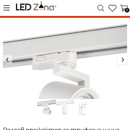
0
Релсов прожектор за трифазна шина