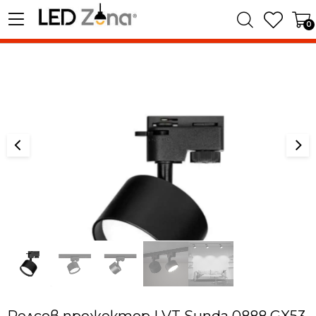
0
Релсов прожектор LVT Sunda 0888 GX53