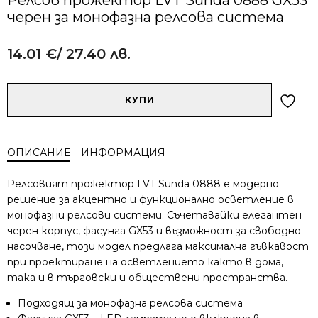
черен за монофазна релсова система
14.01
€
/ 27.40 лв.
Alternative:
количество
КУПИ
за
Релсов
прожектор
ОПИСАНИЕ
ИНФОРМАЦИЯ
LVT
Sunda
Релсовият прожектор LVT Sunda 0888 е модерно
0888
решение за акцентно и функционално осветление в
GX53
монофазни релсови системи. Съчетавайки елегантен
черен
черен корпус, фасунга GX53 и възможност за свободно
за
монофазна
насочване, този модел предлага максимална гъвкавост
релсова
при проектиране на осветлението както в дома,
система
така и в търговски и обществени пространства.
Подходящ за монофазна релсова система