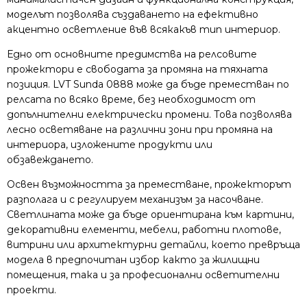
моделът позволява създаването на ефективно
акцентно осветление във всякакъв тип интериор.
Едно от основните предимства на релсовите
прожектори е свободата за промяна на тяхната
позиция. LVT Sunda 0888 може да бъде преместван по
релсата по всяко време, без необходимост от
допълнителни електрически промени. Това позволява
лесно осветяване на различни зони при промяна на
интериора, изложените продукти или
обзавеждането.
Освен възможността за преместване, прожекторът
разполага и с регулируем механизъм за насочване.
Светлината може да бъде ориентирана към картини,
декоративни елементи, мебели, работни плотове,
витрини или архитектурни детайли, което превръща
модела в предпочитан избор както за жилищни
помещения, така и за професионални осветителни
проекти.