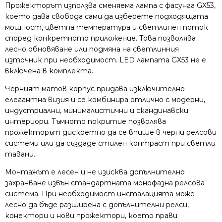
Прожекторът използва сменяема лампа с фасунга GX53,
което дава свобода сами да изберете подходящата
мощност, цветна температура и светлинен поток
според конкретното приложение. Това позволява
лесно обновяване или подмяна на светлинния
източник при необходимост. LED лампата GX53 не е
включена в комплекта.
Черният матов корпус придава изключително
елегантна визия и се комбинира отлично с модерни,
индустриални, минималистични и скандинавски
интериори. Тъмното покритие позволява
прожекторът дискретно да се впише в черни релсови
системи или да създаде стилен контраст при светли
тавани.
Монтажът е лесен и не изисква допълнително
захранване извън стандартната монофазна релсова
система. При необходимост инсталацията може
лесно да бъде разширена с допълнителни релси,
конектори и нови прожектори, което прави