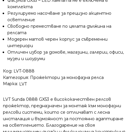
Фасунга GX53 – LED лампата не е включена в
комплекта
Регулируемо насочване за прецизно акцентно
осветление
Свободно преместване по цялата дължина на
релсата
Модерен матов черен корпус за съвременни
интериори
Отличен избор за домове, магазини, галерии, офиси,
музеи и шоуруми
Код:
LVT-0888
Категория:
Прожектори за монофазна релса
Марка:
LVT
LVT Sunda 0888 GX53 е висококачествен релсов
прожектор, предназначен за монтаж към монофазни
релсови системи, които се отличават с лесна
инсталация и възможност за постоянно адаптиране
на осветлението. Благодарение на своя
минималистичен дизайн и функционална конструкция,