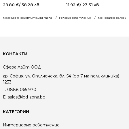
29.80
€
/ 58.28 лв.
11.92
€
/ 23.31 лв.
Магазин за осветителни тела
Релсово осветление
Монофазнo релсово
КОНТАКТИ
Сфера Лайт ООД
гр. София, ул. Опълченска, бл. 54 (до 7-ма поликлиника)
1233
T:
0888 065 970
E:
sales@led-zona.bg
КАТЕГОРИИ
Интериорно осветление